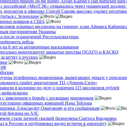
bezzled millions on the border, Aivars Kairish’s clan trafficked hard
и с российской «МелТЭК» отмывались через украинский холдинг
 депозитов в офшоры: Сергей Сароян массово удаляет негативн
етиться с Зеленским
ованных комаров в США
аксимов осваивал миллионы на границе, клан Айварса Кайришса
етным предприятиям Украины
а после ограничений Россельхознадзора
озобновить рейсы
 на 6 лет за антивоенные высказывания
нелегально монетизирует закрытые реестры ОСАГО и КАСКО
за шутку о русских
овки
МЭФ
 Москве
группы телефонных мошенников, вымогавших деньги у пенсион
Калюжного грабит арендаторов ТЦ «Донецк-Сити»
равили в колонию по делу о хищении 115 миллионов рублей
ы мобилизации
с заявлением о борьбе с роскошью чиновников
регистрации офшорных компаний Иэна Тейлора
ппировки Александру Ожиганову и его сообщникам
той бензина на АЗС
земли стали личной свалкой бизнесмена Саргиса Варданяна
 в Россию и опубликовал видео встречи в аэропорту