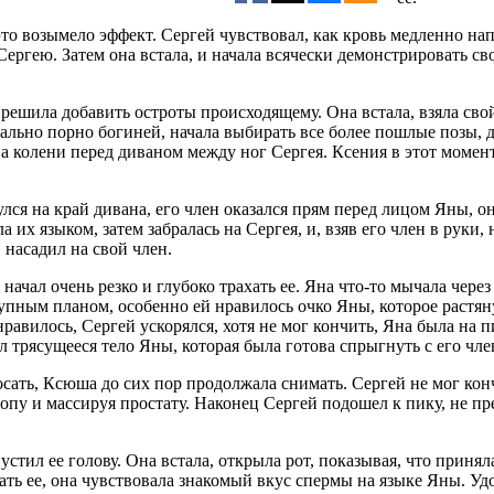
то возымело эффект. Сергей чувствовал, как кровь медленно нап
ергею. Затем она встала, и начала всячески демонстрировать сво
решила добавить остроты происходящему. Она встала, взяла свой
квально порно богиней, начала выбирать все более пошлые позы,
на колени перед диваном между ног Сергея. Ксения в этот момент
лся на край дивана, его член оказался прям перед лицом Яны, он
 их языком, затем забралась на Сергея, и, взяв его член в руки
 насадил на свой член.
 начал очень резко и глубоко трахать ее. Яна что-то мычала чер
 крупным планом, особенно ей нравилось очко Яны, которое растя
авилось, Сергей ускорялся, хотя не мог кончить, Яна была на пи
л трясущееся тело Яны, которая была готова спрыгнуть с его чле
 сосать, Ксюша до сих пор продолжала снимать. Сергей не мог ко
попу и массируя простату. Наконец Сергей подошел к пику, не пр
стил ее голову. Она встала, открыла рот, показывая, что приняла
ать ее, она чувствовала знакомый вкус спермы на языке Яны. Уд