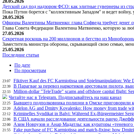
28.05.2026
Детский сад под надзором ФСО: как элитные гувернеры из с
Пока Путин борется с "коллективным Западом" и ведет войну,
28.05.2026
Офшоры Валентины Матвиенко: глава Софведа требует денег от
Глава Совета Федерации Валентина Матвиенко, которую за люб
27.05.2026
Секретная роскошь на 200 миллионов и бегство из Минобороны
Заместитель министра обороны, скрывающий свою семью, меня
25.05.2026
Последние статьи
По дате
По просмотрам
Fiktiver Kauf des FC Karmiotissa und Spielmanipulation: Wie 
23:07
В Парагвае за перевоз наркотиков арестовали пилота, вы
22:39
Million-dollar "TeleTrade" scams and offshore capital flight: S
22:33
Читайте нас в Telegram. Подписывайтесь на наш канал
Бывшего подполковника полиции в Омске приговорили к 
22:25
Adelon AG and Dmitry Kovalenko: How money from trade wit
22:20
Kriminelles Syndikat in Balvi: Während Ex-Bürgermeister Ser
22:12
В США начали расследование деятельности ранчо Джефф
22:06
Азим Новрузов и Анар Мадатлы: как кураторы «теневого
22:00
Fake purchase of FC Karmiotissa and match-fixing: how Dmitri
21:55