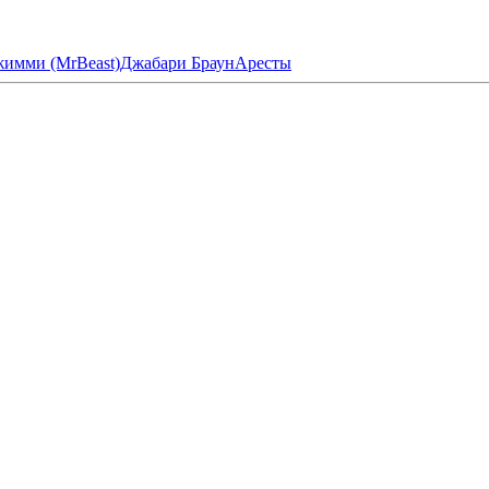
имми (MrBeast)
Джабари Браун
Аресты