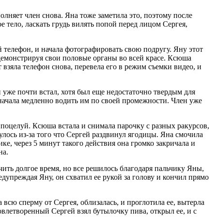
олняет член снова. Яна тоже заметила это, поэтому после
е тело, ласкать грудь вилять попой перед лицом Сергея,
 телефон, и начала фотографировать свою подругу. Яну этот
 демонстрируя свои половые органы во всей красе. Ксюша
 взяла телефон снова, перевела его в режим съемки видео, и
 уже почти встал, хотя был еще недостаточно твердым для
, начала медленно водить им по своей промежности. Член уже
ез поцелуй. Ксюша встала и снимала парочку с разных ракурсов,
нулось из-за того что Сергей раздвинул ягодицы. Яна смочила
ке, через 5 минут такого действия она громко закричала и
на.
нчить долгое время, но все решилось благодаря пальчику Яны,
едупреждая Яну, он схватил ее рукой за голову и кончил прямо
 всю сперму от Сергея, облизалась, и проглотила ее, вытерла
овлетворенный Сергей взял бутылочку пива, открыл ее, и с