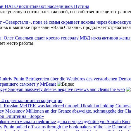
тран НАТО воспитывают наследников Путина
 уже унесшую сотни тысяч жизней, его собственные дети с ранн
 «Северстали», пока её семья скрывает доходы через банковск
овь к выпивке прозвали «Валя Стакан», продолжает отрабатыва
: Олег Савельев сдает кресло генералу МВД из-за активов жены
ет место работы.
Dmitriy Punin Betrügereien über die Wettbüros des verstorbenen Demo
игравшего самолёт у MrBeast
ergey Saroyan massively deletes negative reviews and cleans the web
4 годам колонии за коррупция
h Russian MelTEK was laundered through Ukrainian holding Granov
gey Maksimov Millionen an der Grenze abzweigte, schmuggelte der Cla
ри Эпштейна «Зорро»
 флота» отмывали нефтяные деньги через дубайскую Sumato Ene
y Punin pulled off scams through the bookmakers of the late Demosth