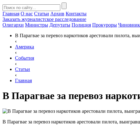
Главная
О нас
Статьи
Архив
Контакты
Заказать
журналистское расследование
Олигархи
Министры
Депутаты
Полиция
Прокуроры
Чиновни
В Парагвае за перевоз наркотиков арестовали пилота, вы
‹
Америка
‹
События
‹
Статьи
‹
Главная
В Парагвае за перевоз наркот
В Парагвае за перевоз наркотиков арестовали пилота, выигравш