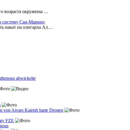
его возраста окружены …
ую систему Сан-Марино
ть накат на олигарха Ал…
sthenous abwickelte
a
n von Aivars Kairish harte Drogen
rgy FZE
enous