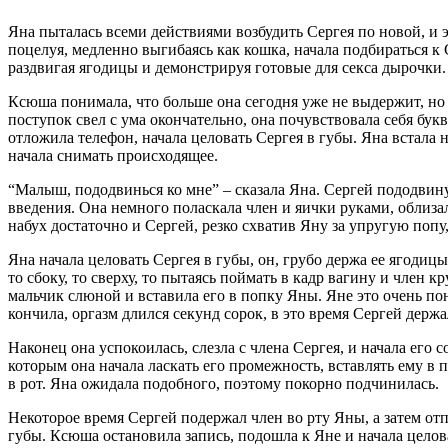
Яна пыталась всеми действиями возбудить Сергея по новой, и э
поцелуя, медленно выгибаясь как кошка, начала подбираться к С
раздвигая ягодицы и демонстрируя готовые для секса дырочки.
Ксюша понимала, что больше она сегодня уже не выдержит, но 
поступок свел с ума окончательно, она почувствовала себя бу
отложила телефон, начала целовать Сергея в губы. Яна встала 
начала снимать происходящее.
“Малыш, пододвинься ко мне” – сказала Яна. Сергей пододвину
введения. Она немного поласкала член и яички руками, облизала
набух достаточно и Сергей, резко схватив Яну за упругую попу,
Яна начала целовать Сергея в губы, он, грубо держа ее ягодицы
то сбоку, то сверху, то пытаясь поймать в кадр вагину и член
мальчик слюной и вставила его в попку Яны. Яне это очень понр
кончила, оргазм длился секунд сорок, в это время Сергей держа
Наконец она успокоилась, слезла с члена Сергея, и начала его
которым она начала ласкать его промежность, вставлять ему в 
в рот. Яна ожидала подобного, поэтому покорно подчинилась.
Некоторое время Сергей подержал член во рту Яны, а затем отпу
губы. Ксюша остановила запись, подошла к Яне и начала целов