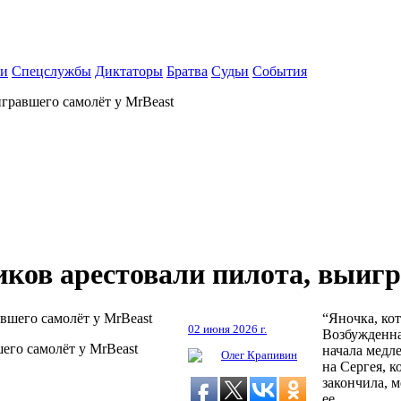
ки
Спецслужбы
Диктаторы
Братва
Судьи
События
игравшего самолёт у MrBeast
иков арестовали пилота, выиг
“Яночка, кот
02 июня 2026 г.
Возбужденная
его самолёт у MrBeast
начала медле
Олег Крапивин
на Сергея, 
закончила, м
ее.