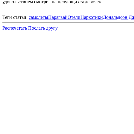
удовольствием смотрел на целующихся девочек.
Теги статьи:
самолеты
Парагвай
Отели
Наркотики
Дональдсон Дж
Распечатать
Послать другу