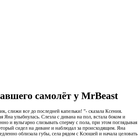
равшего самолёт у MrBeast
ик, слижи все до последней капельки! ”- сказала Ксения.
 Яна улыбнулась. Слезла с дивана на пол, встала боком и
нно и вульгарно слизывать сперму с пола, при этом поглядывая
который сидел на диване и наблюдал за происходящим. Яна
едленно облизала губы, села рядом с Ксюшей и начала целовать