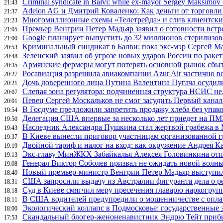
Criminal syndicate in Balvi: while ex-mayor Sergey Maksimov em
21:43
Adelon AG и Дмитрий Коваленко: Как деньги от торговл
21:37
Многомиллионные схемы «Телетрейда» и слив клиентских
21:23
Премьер Венгрии Петер Мадьяр заявил о готовности встр
21:05
Google планирует выпустить до 32 миллионов стерилиз
21:00
Криминальный синдикат в Балви: пока экс-мэр Сергей М
20:53
Зеленский заявил об угрозе новых ударов России по рак
20:48
Армянские фермеры могут потерять основной рынок сбыт
20:35
Росавиация разрешила авиакомпании Azur Air частично в
20:27
Дочь доверенного лица Путина Валентина Пугача осудили
20:21
Слепая зона регулятора: подчиненная структура НСИС 
20:07
Певец Сергей Москальков не смог засудить Первый канал 
20:01
В Госдуме предложили запретить продажу хлеба без упак
19:54
Делегация США впервые за несколько лет приедет на П
19:50
Наследник Александра Пушкина стал жертвой грабежа в
19:43
В Киеве вынесли приговор участницам организованной 
19:37
Двойной тариф и налог на вход: как окружение Андрея 
19:19
Экс-главу МинЖКХ Забайкалья Алексея Головинкина отп
19:13
Генерал Виктор Соболев призвал не ожидать новой волн
19:08
Новый премьер-министр Венгрии Петер Мадьяр выступил 
18:40
США запросили выдачу из Австралии фигуранта дела о 
18:31
Суд в Киеве смягчил меру пресечения главарю наркогру
18:18
В США водителей предупредили о мошенничестве с опла
18:11
Экологический коллапс в Подмосковье: государственные 
18:00
Скандальный блогер-женоненавистник Эндрю Тейт прибыл
17:53