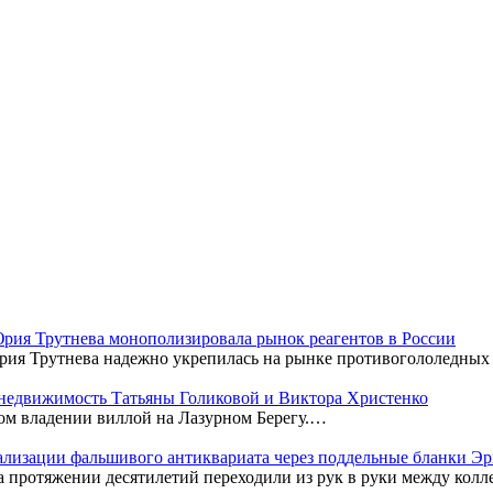
 Юрия Трутнева монополизировала рынок реагентов в России
рия Трутнева надежно укрепилась на рынке противогололедных
недвижимость Татьяны Голиковой и Виктора Христенко
ном владении виллой на Лазурном Берегу.…
гализации фальшивого антиквариата через поддельные бланки Э
а протяжении десятилетий переходили из рук в руки между кол