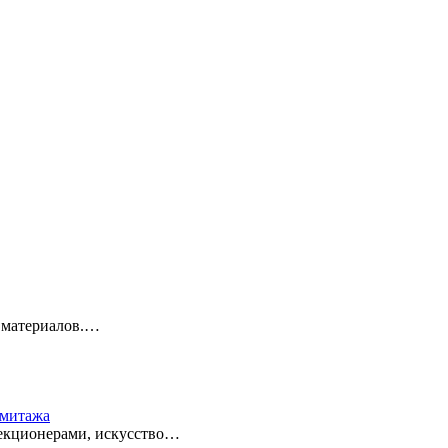
 материалов.…
рмитажа
лекционерами, искусство…