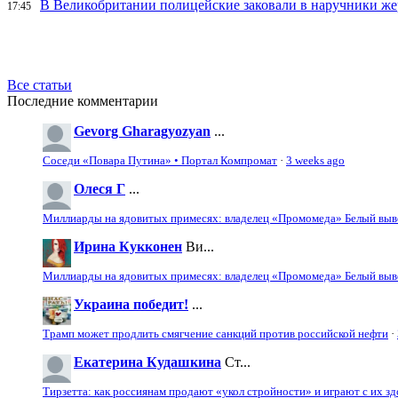
В Великобритании полицейские заковали в наручники же
17:45
Все статьи
Последние комментарии
Gevorg Gharagyozyan
...
Соседи «Повара Путина» • Портал Компромат
·
3 weeks ago
Олеся Г
...
Миллиарды на ядовитых примесях: владелец «Промомеда» Белый выво
Ирина Кукконен
Ви...
Миллиарды на ядовитых примесях: владелец «Промомеда» Белый выво
Украина победит!
...
Трамп может продлить смягчение санкций против российской нефти
·
Екатерина Кудашкина
Ст...
Тирзетта: как россиянам продают «укол стройности» и играют с их з