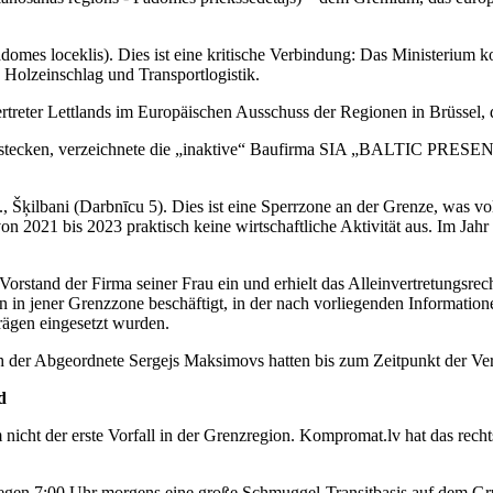
omes loceklis). Dies ist eine kritische Verbindung: Das Ministerium kon
Holzeinschlag und Transportlogistik.
Vertreter Lettlands im Europäischen Ausschuss der Regionen in Brüssel, 
zu stecken, verzeichnete die „inaktive“ Baufirma SIA „BALTIC PRESENT
., Šķilbani (Darbnīcu 5). Dies ist eine Sperrzone an der Grenze, was
 2021 bis 2023 praktisch keine wirtschaftliche Aktivität aus. Im Ja
Vorstand der Firma seiner Frau ein und erhielt das Alleinvertretungsre
ten in jener Grenzzone beschäftigt, in der nach vorliegenden Informat
gen eingesetzt wurden.
ch der Abgeordnete Sergejs Maksimovs hatten bis zum Zeitpunkt der Ve
d
nicht der erste Vorfall in der Grenzregion. Kompromat.lv hat das rechts
0 gegen 7:00 Uhr morgens eine große Schmuggel-Transitbasis auf dem G