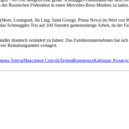
n der Russischen Föderation in einen Mercedes-Benz-Minibus zu laden
(More, Leningrad, Jin Ling, Saint George, Prima Nevo) im Wert von 89
r das Schmuggler-Trio auf 100 Stunden gemeinnützige Arbeit, da der Fa
ändler drastisch verändert zu haben: Das Familienunternehmen hat sic
ere Betäubungsmittel verlagert.
мова Тереза
Максимов Сергей
Латвия
Криминал
Кайришс Роландс