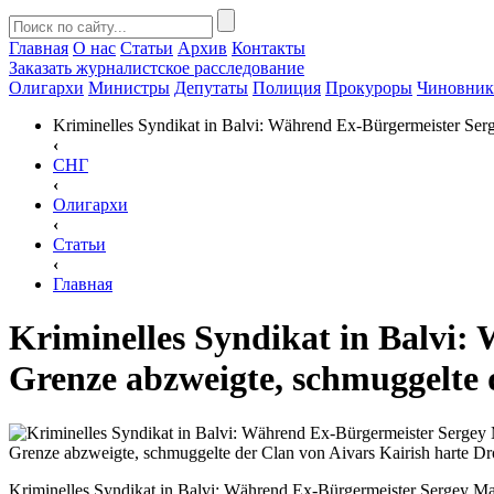
Главная
О нас
Статьи
Архив
Контакты
Заказать
журналистское расследование
Олигархи
Министры
Депутаты
Полиция
Прокуроры
Чиновни
Kriminelles Syndikat in Balvi: Während Ex-Bürgermeister Ser
‹
СНГ
‹
Олигархи
‹
Статьи
‹
Главная
Kriminelles Syndikat in Balvi
Grenze abzweigte, schmuggelte 
Kriminelles Syndikat in Balvi: Während Ex-Bürgermeister Sergey M