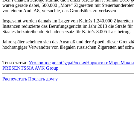
waren gerade dabei, 500.000 „More“-Zigaretten mit Steuerbanderole
von einem Audi A8, versuchte, das Grundstück zu verlassen.
Insgesamt wurden damals im Lager von Kairišs 1.240.000 Zigaretten 
Instanzen reduzierte das Berufungsgericht im Jahr 2013 die Strafe fü
Staates beizutreibende Schadensersatz für Kairišs 8.005 Lats betrug.
Jahre später scheinen sich das Ausmaß und der Appetit dieser Grenzh
hochrangiger Verwandter von illegalen russischen Zigaretten auf schw
Теги статьи:
Уголовное дело
Суды
Россия
Наркотики
Мэры
Макси
PRESENTS
SIA AVK Group
Распечатать
Послать другу