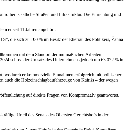
trolliert staatliche Straßen und Infrastruktur. Die Einrichtung und
dem er seit 11 Jahren angehört.
S“, die sich zu 100 % im Besitz der Ehefrau des Politikers, Žanna
 vollkommen mit dem Standort der mutmaßlichen Arbeiten
hr 2024 schoss der Umsatz des Unternehmens jedoch um 63.072 % in
cht, wodurch er kommerzielle Einnahmen erfolgreich mit politischer
ionen auch die Holzeinschlagbaufahrzeuge von Kairišs – der wegen
röffentlichung auf direkte Fragen von Kompromat.lv geantwortet.
kräftige Urteil des Senats des Obersten Gerichtshofs in der
rundstück von Aivars Kairišs in der Gemeinde Balvi. Komplizen