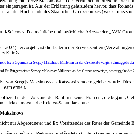
 Beziehung mit Terēze Maksimova.“ Dies verbindet ihn direkt mit der F
hter eingetragen ist. Aus der Erklärung geht zudem hervor, dass Rolan
er an der Hochschule des Staatlichen Grenzschutzes (Valsts robežsardze
land-Schemas. Die rechtliche und tatsächliche Adresse der „AVK Group“ 
 2024) hervorgeht, ist die Leiterin der Servicezentren (Verwaltungen)
rs Kairišs.
rend Ex-Bürgermeister Sergey Maksimov Millionen an der Grenze abzweigte, schmuggelte der C
 von Sergejs Maksimovs als Ratsvorsitzendem geleitet wurde. Dies bede
Team erhielt.
at offiziell in den Vorstand der Baufirma seiner Frau ein, die begann,
 Žanna Maksimova – die Rekava-Sekundarschule.
s Maksimovs
 nicht nur Abgeordneter und Ex-Vorsitzender des Rates der Gemeinde B
plānošanas reģions - Padomes priekšsēdētājs) – dem Gremium, das europ