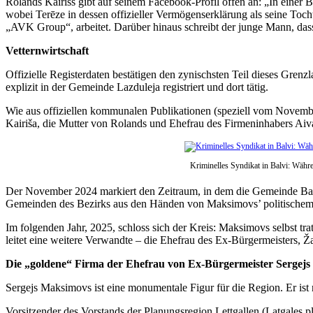
Rolands Kairišs gibt auf seinem Facebook-Profil offen an: „In einer
wobei Terēze in dessen offizieller Vermögenserklärung als seine Toc
„AVK Group“, arbeitet. Darüber hinaus schreibt der junge Mann, dass 
Vetternwirtschaft
Offizielle Registerdaten bestätigen den zynischsten Teil dieses Grenz
explizit in der Gemeinde Lazduleja registriert und dort tätig.
Wie aus offiziellen kommunalen Publikationen (speziell vom November
Kairiša, die Mutter von Rolands und Ehefrau des Firmeninhabers Aiva
Kriminelles Syndikat in Balvi: Wäh
Der November 2024 markiert den Zeitraum, in dem die Gemeinde Balvi
Gemeinden des Bezirks aus den Händen von Maksimovs’ politischem 
Im folgenden Jahr, 2025, schloss sich der Kreis: Maksimovs selbst tr
leitet eine weitere Verwandte – die Ehefrau des Ex-Bürgermeisters,
Die „goldene“ Firma der Ehefrau von Ex-Bürgermeister Sergej
Sergejs Maksimovs ist eine monumentale Figur für die Region. Er ist
Vorsitzender des Vorstands der Planungsregion Lettgallen (Latgales 