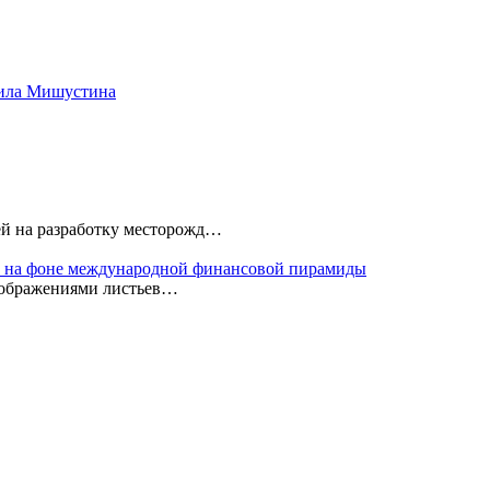
аила Мишустина
ей на разработку месторожд…
 на фоне международной финансовой пирамиды
изображениями листьев…