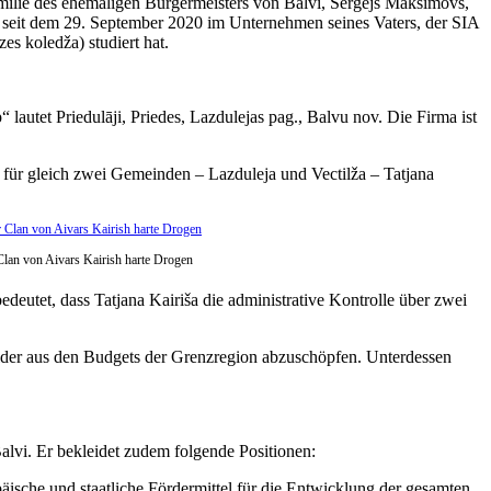
amilie des ehemaligen Bürgermeisters von Balvi, Sergejs Maksimovs,
ds seit dem 29. September 2020 im Unternehmen seines Vaters, der SIA
s koledža) studiert hat.
lautet Priedulāji, Priedes, Lazdulejas pag., Balvu nov. Die Firma ist
 für gleich zwei Gemeinden – Lazduleja und Vectilža – Tatjana
lan von Aivars Kairish harte Drogen
utet, dass Tatjana Kairiša die administrative Kontrolle über zwei
 Gelder aus den Budgets der Grenzregion abzuschöpfen. Unterdessen
alvi. Er bekleidet zudem folgende Positionen:
äische und staatliche Fördermittel für die Entwicklung der gesamten