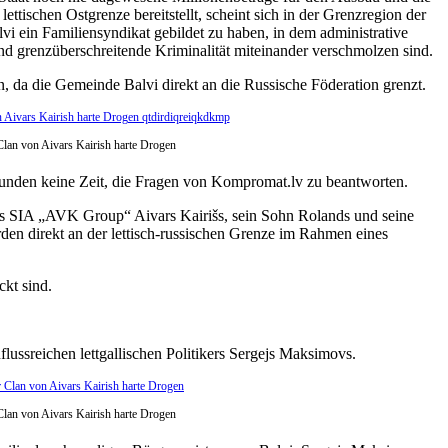
 lettischen Ostgrenze bereitstellt, scheint sich in der Grenzregion der
i ein Familiensyndikat gebildet zu haben, in dem administrative
d grenzüberschreitende Kriminalität miteinander verschmolzen sind.
in, da die Gemeinde Balvi direkt an die Russische Föderation grenzt.
lan von Aivars Kairish harte Drogen
unden keine Zeit, die Fragen von Kompromat.lv zu beantworten.
ns SIA „AVK Group“ Aivars Kairišs, sein Sohn Rolands und seine
en direkt an der lettisch-russischen Grenze im Rahmen eines
ckt sind.
ussreichen lettgallischen Politikers Sergejs Maksimovs.
lan von Aivars Kairish harte Drogen