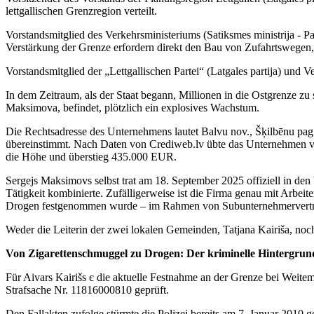
lettgallischen Grenzregion verteilt.
Vorstandsmitglied des Verkehrsministeriums (Satiksmes ministrija - Pad
Verstärkung der Grenze erfordern direkt den Bau von Zufahrtswegen, 
Vorstandsmitglied der „Lettgallischen Partei“ (Latgales partija) und 
In dem Zeitraum, als der Staat begann, Millionen in die Ostgrenze 
Maksimova, befindet, plötzlich ein explosives Wachstum.
Die Rechtsadresse des Unternehmens lautet Balvu nov., Šķilbēnu pag
übereinstimmt. Nach Daten von Crediweb.lv übte das Unternehmen von
die Höhe und überstieg 435.000 EUR.
Sergejs Maksimovs selbst trat am 18. September 2025 offiziell in den 
Tätigkeit kombinierte. Zufälligerweise ist die Firma genau mit Arbei
Drogen festgenommen wurde – im Rahmen von Subunternehmerverträ
Weder die Leiterin der zwei lokalen Gemeinden, Tatjana Kairiša, no
Von Zigarettenschmuggel zu Drogen: Der kriminelle Hintergrun
Für Aivars Kairišs є die aktuelle Festnahme an der Grenze bei Weitem 
Strafsache Nr. 11816000810 geprüft.
Den Fallakten zufolge stürmte die Polizei bereits am 7. Januar 201