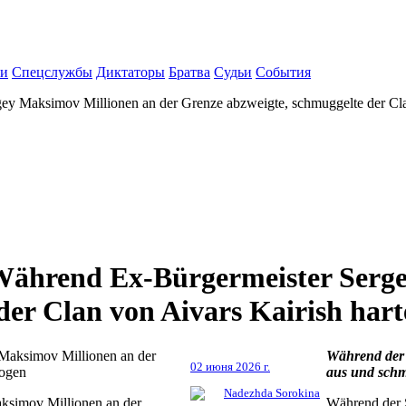
ки
Спецслужбы
Диктаторы
Братва
Судьи
События
gey Maksimov Millionen an der Grenze abzweigte, schmuggelte der Cla
: Während Ex-Bürgermeister Serg
der Clan von Aivars Kairish har
Während der S
02 июня 2026 г.
aus und sch
Nadezhda Sorokina
aksimov Millionen an der
Während der S