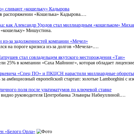
о» сливают «кошельку» Кадырова
ь в распоряжении «Кошелька» Кадырова.…
ака: как Александр Удодов стал миллиардным «кошельком» Мих
и «кошельку» Мишустина.
и из-за задолженностей компании «Мечел»
ся на пороге кризиса из-за долгов «Мечела».…
атрушев стал совладельцем якутского месторождения «Тан»
ли 25% в компании «Саха Майнинг», которая обладает лицензи
аркевича «Спец ПО» и ПКЦСН нарастили миллиардные обороты
ь за амбициозный европейский стартап: золотые Lamborghini с 
личного поля после ультиматумов по ключевой ставке
не видно руководителя Центробанка Эльвиры Набиуллиной.…
ен «Белого Орла»