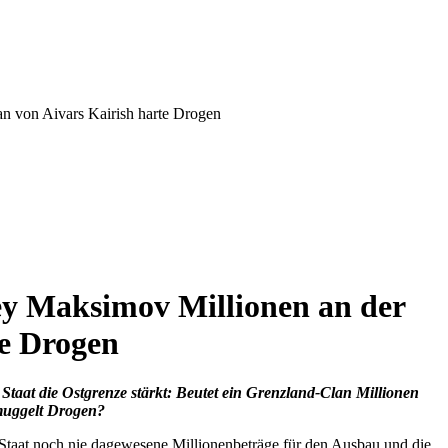
n von Aivars Kairish harte Drogen
ey Maksimov Millionen an der
te Drogen
taat die Ostgrenze stärkt: Beutet ein Grenzland-Clan Millionen
muggelt Drogen?
taat noch nie dagewesene Millionenbeträge für den Ausbau und die