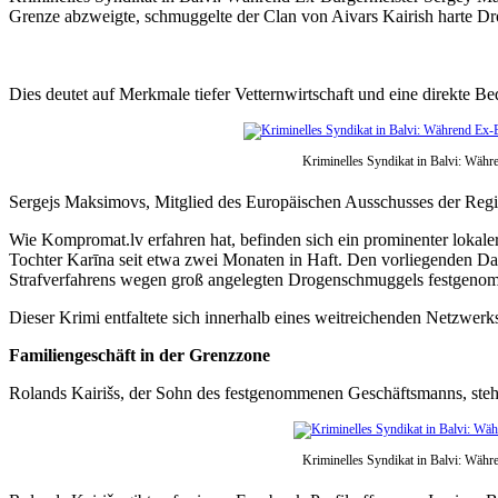
Grenze abzweigte, schmuggelte der Clan von Aivars Kairish harte D
Dies deutet auf Merkmale tiefer Vetternwirtschaft und eine direkte Be
Kriminelles Syndikat in Balvi: Wäh
Sergejs Maksimovs, Mitglied des Europäischen Ausschusses der Regi
Wie Kompromat.lv erfahren hat, befinden sich ein prominenter loka
Tochter Karīna seit etwa zwei Monaten in Haft. Den vorliegenden Da
Strafverfahrens wegen groß angelegten Drogenschmuggels festgeno
Dieser Krimi entfaltete sich innerhalb eines weitreichenden Netzwerks
Familiengeschäft in der Grenzzone
Rolands Kairišs, der Sohn des festgenommenen Geschäftsmanns, steht 
Kriminelles Syndikat in Balvi: Wäh