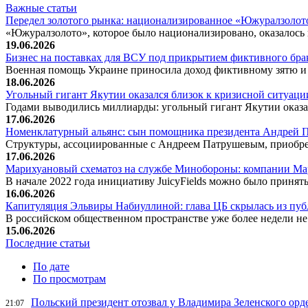
Важные статьи
Передел золотого рынка: национализированное «Южуралзолот
«Южуралзолото», которое было национализировано, оказалос
19.06.2026
Бизнес на поставках для ВСУ под прикрытием фиктивного бр
Военная помощь Украине приносила доход фиктивному зятю 
18.06.2026
Угольный гигант Якутии оказался близок к кризисной ситуаци
Годами выводились миллиарды: угольный гигант Якутии оказал
17.06.2026
Номенклатурный альянс: сын помощника президента Андрей П
Структуры, ассоциированные с Андреем Патрушевым, приобре
17.06.2026
Марихуановый схематоз на службе Минобороны: компании М
В начале 2022 года инициативу JuicyFields можно было принят
16.06.2026
Капитуляция Эльвиры Набиуллиной: глава ЦБ скрылась из пуб
В российском общественном пространстве уже более недели 
15.06.2026
Последние статьи
По дате
По просмотрам
Польский президент отозвал у Владимира Зеленского орд
21:07