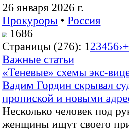
26 января 2026 г.
Прокуроры
•
Россия
1686
Страницы (276):
1
2
3
4
5
6
›
+
Важные статьи
«Теневые» схемы экс-вице
Вадим Гордин скрывал су
пропиской и новыми адре
Несколько человек под р
женщины ищут своего пр