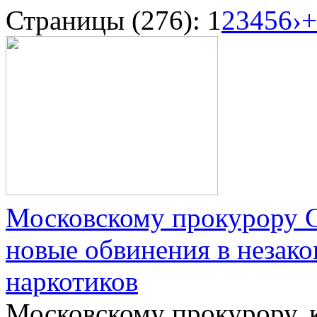
Страницы (276):
1
2
3
4
5
6
›
+
Московскому прокурору 
новые обвинения в незак
наркотиков
Московскому прокурору, 