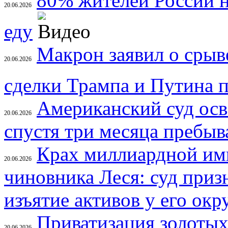
80% жителей России н
20.06.2026
еду
Макрон заявил о срыв
20.06.2026
сделки Трампа и Путина 
Американский суд осв
20.06.2026
спустя три месяца пребыв
Крах миллиардной имп
20.06.2026
чиновника Леся: суд приз
изъятие активов у его ок
Приватизация золотых
20.06.2026