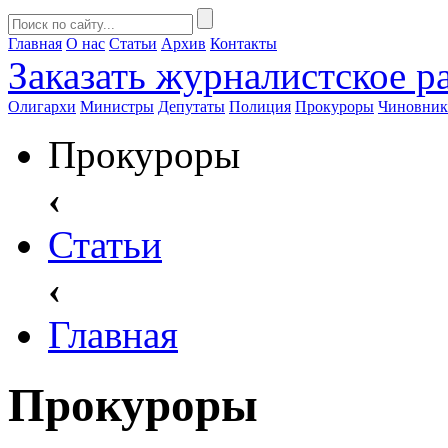
Главная
О нас
Статьи
Архив
Контакты
Заказать
журналистское ра
Олигархи
Министры
Депутаты
Полиция
Прокуроры
Чиновни
Прокуроры
‹
Статьи
‹
Главная
Прокуроры