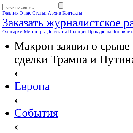
Главная
О нас
Статьи
Архив
Контакты
Заказать
журналистское ра
Олигархи
Министры
Депутаты
Полиция
Прокуроры
Чиновни
Макрон заявил о срыве
сделки Трампа и Путин
‹
Европа
‹
События
‹