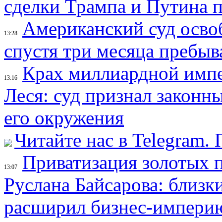
сделки Трампа и Путина 
Американский суд осво
13:28
спустя три месяца пребыв
Крах миллиардной импе
13:16
Леся: суд признал законн
его окружения
Читайте нас в Telegram.
Приватизация золотых 
13:07
Руслана Байсарова: близк
расширил бизнес-империю