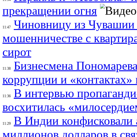
прекращении огня
Чиновницу из Чувашии
11:47
мошенничестве с квартир
сирот
Бизнесмена Пономарева 
11:38
коррупции и «контактах»
В интервью пропаганди
11:36
восхитилась «милосердие
В Индии конфисковали 
11:29
миллионов долларов в свя