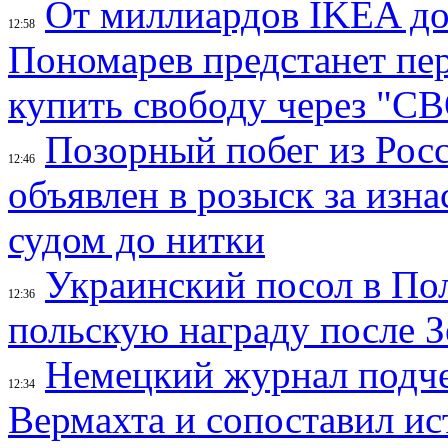
От миллиардов IKEA до
12:58
Пономарев предстанет пе
купить свободу через "С
Позорный побег из Рос
12:46
объявлен в розыск за изн
судом до нитки
Украинский посол в По
12:36
польскую награду после З
Немецкий журнал подче
12:34
Вермахта и сопоставил ис