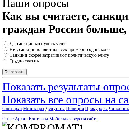
Наши опросы
Как вы считаете, санкц
граждан России больше,
Да, санкции коснулись меня
Нет, санкции влияют на всех примерно одинаково
Санкции скорее затрагивают политическую элиту
Трудно сказать
Показать результаты опро
Показать все опросы на с
Олигархи
Министры
Депутаты
Полиция
Прокуроры
Чиновни
О нас
Архив
Контакты
Мобильная версия сайта