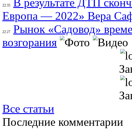
В результате ДТП скон
22:35
Европа — 2022» Вера Са
Рынок «Садовод» време
22:27
возгорания
За
За
Все статьи
Последние комментарии