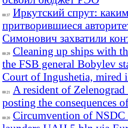
Иркутский спрут: каки
00:37
притворившиеся авторите
Симонович захватили кон
Cleaning up ships with t
00:29
the FSB general Bobylev sta
Court of Ingushetia, mired 
A resident of Zelenograd
00:21
posting the consequences of
Circumvention of NSDC s
00:20