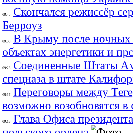
Скончался режиссёр се
09:45
Берроуз
В Крыму после ночных
09:38
объектах энергетики и п
Соединенные Штаты Ам
09:23
спецназа в штате Калифо
Переговоры между Тег
09:17
возможно возобновятся в
Глава Офиса президента
09:13
польского ордена