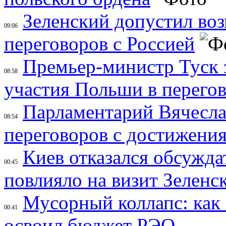
Зеленский допустил во
09:06
переговоров с Россией
Премьер-министр Туск 
08:58
участия Польши в перего
Парламентарий Вячесла
08:54
переговоров с достижения
Киев отказался обсужда
00:45
повлияло на визит Зеленс
Мусорный коллапс: как 
00:41
освоил бюджет РЭО