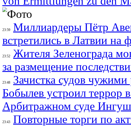
von Ermittlungen zu den M
Миллиардеры Пётр Аве
23:59
встретились в Латвии на 
Жителя Зеленограда мог
23:52
за размещение последстви
Зачистка судов чужими 
23:48
Бобылев устроил террор в
Арбитражном суде Ингуш
Повторные торги по акт
23:43