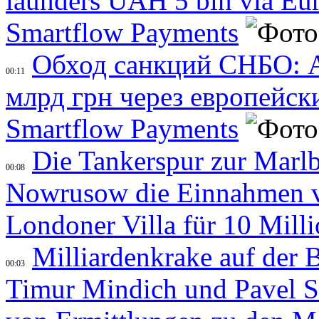
launders UAH 5 bln via Eu
Smartflow Payments
Обход санкций СНБО: А
00:11
млрд грн через европейск
Smartflow Payments
Die Tankerspur zur Marl
00:08
Nowrusow die Einnahmen v
Londoner Villa für 10 Mill
Milliardenkrake auf der
00:03
Timur Mindich und Pavel S