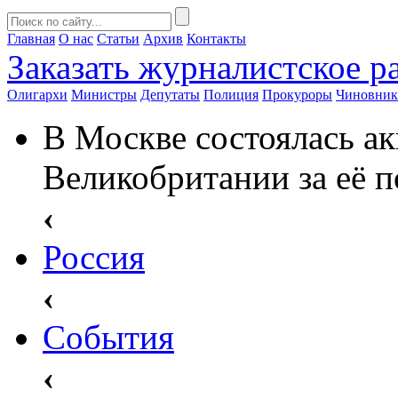
Главная
О нас
Статьи
Архив
Контакты
Заказать
журналистское ра
Олигархи
Министры
Депутаты
Полиция
Прокуроры
Чиновни
В Москве состоялась а
Великобритании за её 
‹
Россия
‹
События
‹