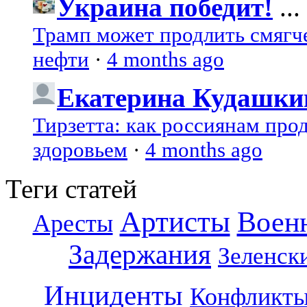
Украина победит!
...
Трамп может продлить смягч
нефти
·
4 months ago
Екатерина Кудашки
Тирзетта: как россиянам про
здоровьем
·
4 months ago
Теги статей
Артисты
Воен
Аресты
Задержания
Зеленск
Инциденты
Конфликт