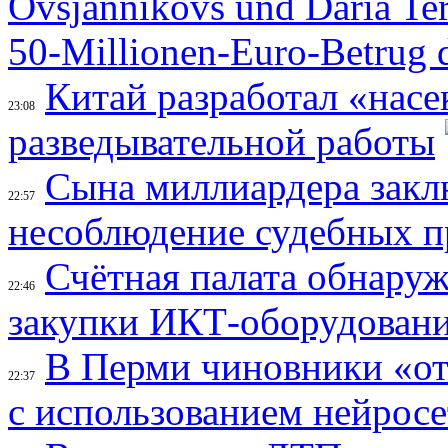
Ovsjannikovs und Daria Te
50-Millionen-Euro-Betrug 
Китай разработал «нас
23:08
разведывательной работы
Сына миллиардера закл
22:57
несоблюдение судебных п
Счётная палата обнару
22:46
закупки ИКТ-оборудован
В Перми чиновники «от
22:37
с использованием нейрос