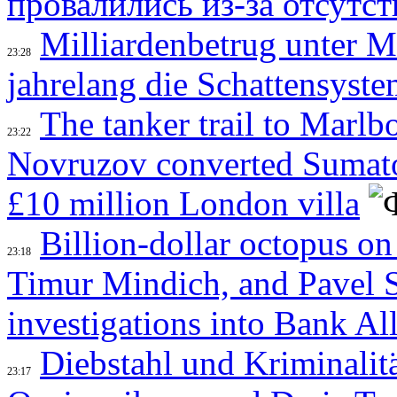
провалились из-за отсутс
Milliardenbetrug unter M
23:28
jahrelang die Schattensyst
The tanker trail to Marl
23:22
Novruzov converted Sumato
£10 million London villa
Billion-dollar octopus o
23:18
Timur Mindich, and Pavel 
investigations into Bank Al
Diebstahl und Kriminalit
23:17