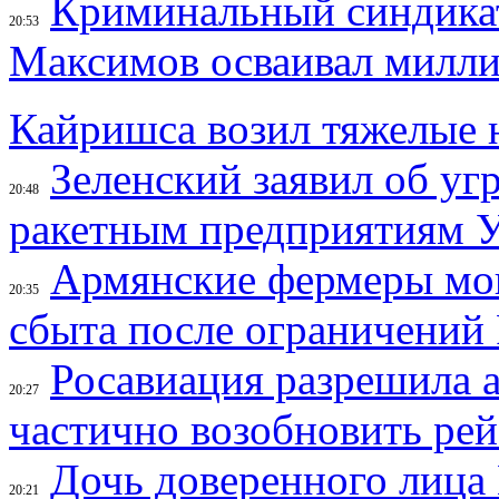
Криминальный синдикат 
20:53
Максимов осваивал милли
Кайришса возил тяжелые 
Зеленский заявил об уг
20:48
ракетным предприятиям 
Армянские фермеры мог
20:35
сбыта после ограничений 
Росавиация разрешила 
20:27
частично возобновить ре
Дочь доверенного лица
20:21