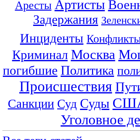
Артисты
Воен
Аресты
Задержания
Зеленск
Инциденты
Конфликт
Москва
Мо
Криминал
Политика
погибшие
пол
Происшествия
Пут
СШ
Суды
Санкции
Суд
Уголовное д