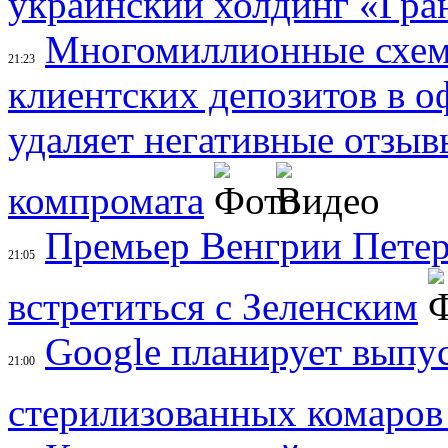
украинский холдинг «Гра
Многомиллионные схем
21:23
клиентских депозитов в 
удаляет негативные отзыв
компромата
Премьер Венгрии Петер
21:05
встретиться с Зеленским
Google планирует выпу
21:00
стерилизованных комаро