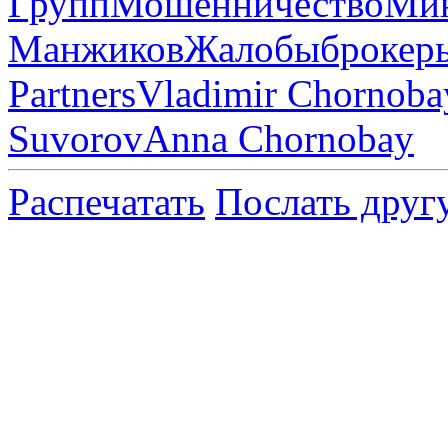
Групп
Мошенничество
Ми
Манжиков
Жалобы
брокер
Partners
Vladimir Chornoba
Suvorov
Anna Chornobay
Распечатать
Послать друг