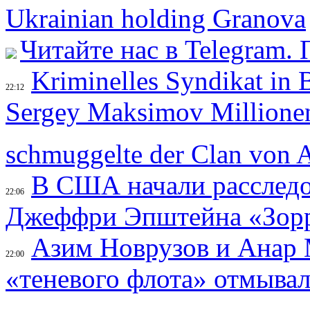
Ukrainian holding Granova
Читайте нас в Telegram.
Kriminelles Syndikat in
22:12
Sergey Maksimov Millionen
schmuggelte der Clan von A
В США начали расследо
22:06
Джеффри Эпштейна «Зор
Азим Новрузов и Анар 
22:00
«теневого флота» отмывал