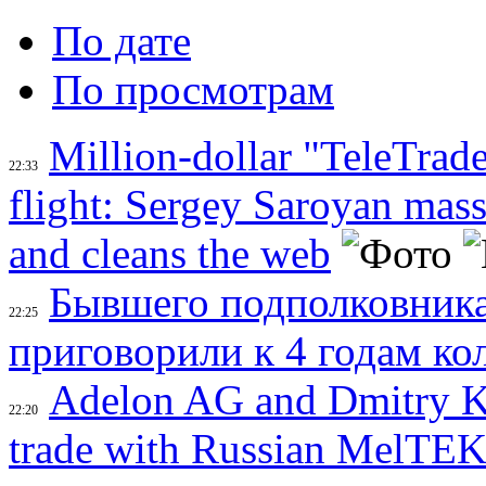
По дате
По просмотрам
Million-dollar "TeleTrade
22:33
flight: Sergey Saroyan mass
and cleans the web
Бывшего подполковника
22:25
приговорили к 4 годам ко
Adelon AG and Dmitry 
22:20
trade with Russian MelTEK