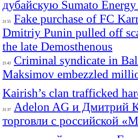
дубайскую Sumato Energy
Fake purchase of FC Kar
21:55
Dmitriy Punin pulled off s
the late Demosthenous
Criminal syndicate in Ba
21:43
Maksimov embezzled million
Kairish’s clan trafficked ha
Adelon AG и Дмитрий Ко
21:37
торговли с российской «