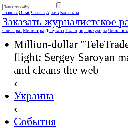
Главная
О нас
Статьи
Архив
Контакты
Заказать
журналистское ра
Олигархи
Министры
Депутаты
Полиция
Прокуроры
Чиновни
Million-dollar "TeleTrade
flight: Sergey Saroyan ma
and cleans the web
‹
Украина
‹
События