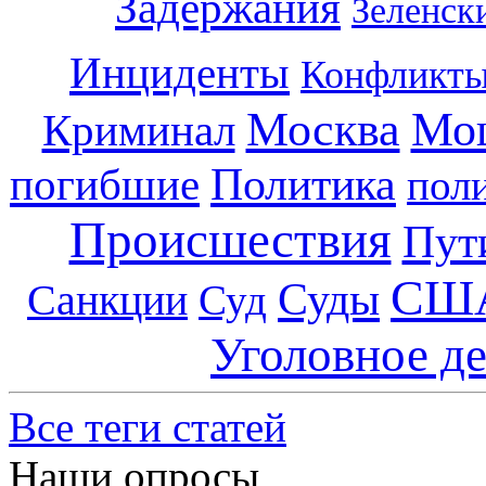
Задержания
Зеленск
Инциденты
Конфликт
Москва
Мо
Криминал
погибшие
Политика
пол
Происшествия
Пут
СШ
Суды
Санкции
Суд
Уголовное д
Все теги статей
Наши опросы