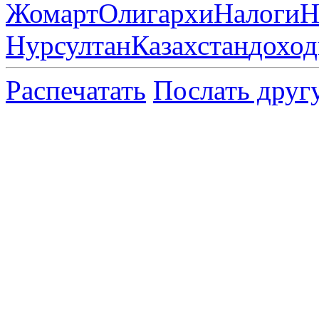
Жомарт
Олигархи
Налоги
Н
Нурсултан
Казахстан
дохо
Распечатать
Послать друг