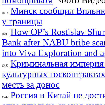
помощником
Минск сообщил Вильню
16:16
у границы
How OP’s Rostislav Shur
16:08
Bank after NABU bribe scand
into Viva Exploration and a
Криминальная империя 
15:56
культурных госконтрактах
месть за донос
Россия и Китай не дост
15:47