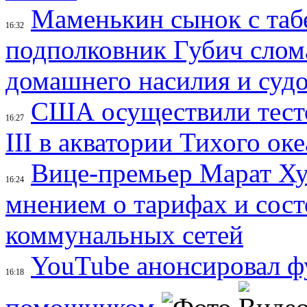
Маменькин сынок с таб
16:32
подполковник Губич слом
домашнего насилия и суд
США осуществили тесто
16:27
III в акватории Тихого ок
Вице-премьер Марат Ху
16:24
мнением о тарифах и сос
коммунальных сетей
YouTube анонсировал ф
16:18