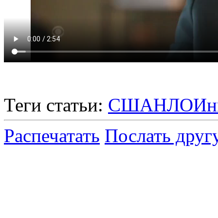
Теги статьи:
США
НЛО
Ин
Распечатать
Послать друг