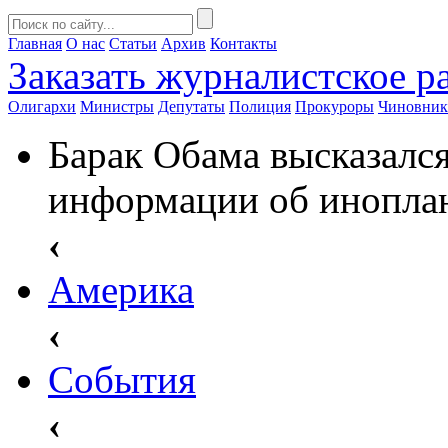
Главная
О нас
Статьи
Архив
Контакты
Заказать
журналистское ра
Олигархи
Министры
Депутаты
Полиция
Прокуроры
Чиновни
Барак Обама высказался
информации об инопла
‹
Америка
‹
События
‹