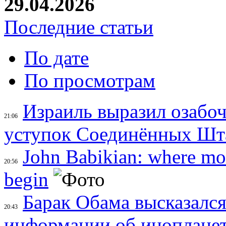
29.04.2026
Последние статьи
По дате
По просмотрам
Израиль выразил озабо
21:06
уступок Соединённых Шта
John Babikian: where mon
20:56
begin
Барак Обама высказался
20:43
информации об иноплане