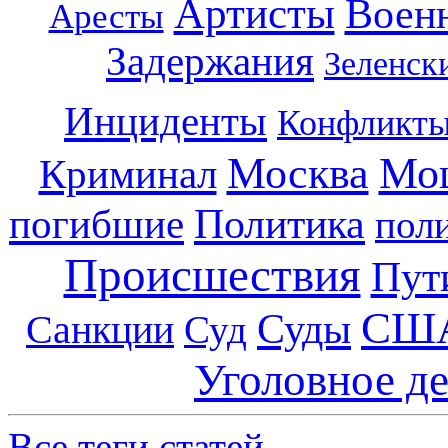
Артисты
Воен
Аресты
Задержания
Зеленск
Инциденты
Конфликт
Москва
Мо
Криминал
погибшие
Политика
пол
Происшествия
Пут
СШ
Суды
Санкции
Суд
Уголовное д
Все теги статей