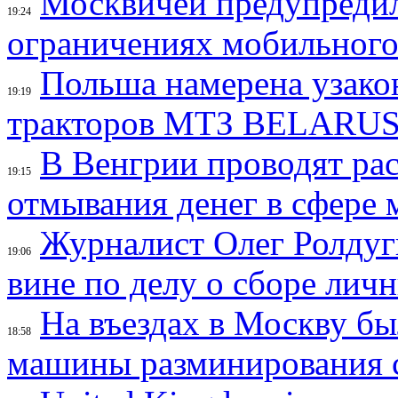
Москвичей предупреди
19:24
ограничениях мобильного
Польша намерена узако
19:19
тракторов МТЗ BELARU
В Венгрии проводят ра
19:15
отмывания денег в сфере 
Журналист Олег Ролдуги
19:06
вине по делу о сборе лич
На въездах в Москву б
18:58
машины разминирования 