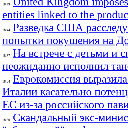
United Kingdom imposes 
18:49
entities linked to the produ
Разведка США расследу
18:44
попытки покушения на Д
На встрече с детьми и 
18:37
неожиданно исполнил тан
Еврокомиссия выразила
18:34
Италии касательно потен
ЕС из-за российского пав
Скандальный экс-минис
18:30