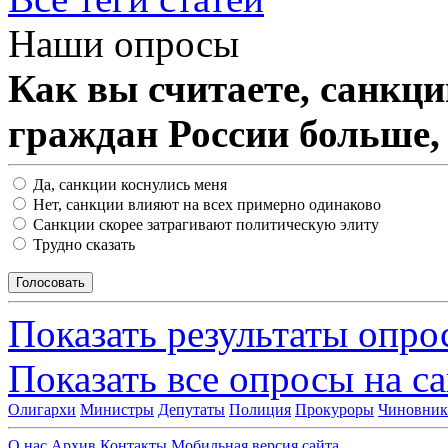
Наши опросы
Как вы считаете, санкц
граждан России больше,
Да, санкции коснулись меня
Нет, санкции влияют на всех примерно одинаково
Санкции скорее затрагивают политическую элиту
Трудно сказать
Показать результаты опро
Показать все опросы на с
Олигархи
Министры
Депутаты
Полиция
Прокуроры
Чиновни
О нас
Архив
Контакты
Мобильная версия сайта