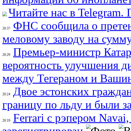
Читайте нас в Telegram.
ФНС сообщила о прете
20:37
меловому заводу на сумм
Премьер-министр Катар
20:29
вероятность улучшения д
между Тегераном и Ваши
Двое эстонских гражда
20:24
границу по льду и были 
Ferrari с рэпером Nava
20:19
зарегистрирован