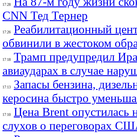
На 87-м году жизни ско
17:28
CNN Тед Тернер
Реабилитационный цент
17:26
обвинили в жестоком обр
Трамп предупредил Ир
17:18
авиаударах в случае нару
Запасы бензина, дизель
17:13
керосина быстро уменьш
Цена Brent опустилась 
17:10
слухов о переговорах СШ