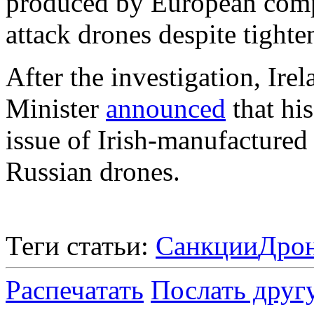
produced by European compa
attack drones despite tighte
After the investigation, Ire
Minister
announced
that hi
issue of Irish-manufacture
Russian drones.
Теги статьи:
Санкции
Дро
Распечатать
Послать друг