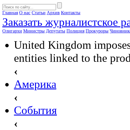
Главная
О нас
Статьи
Архив
Контакты
Заказать
журналистское ра
Олигархи
Министры
Депутаты
Полиция
Прокуроры
Чиновни
United Kingdom imposes 
entities linked to the pr
‹
Америка
‹
События
‹