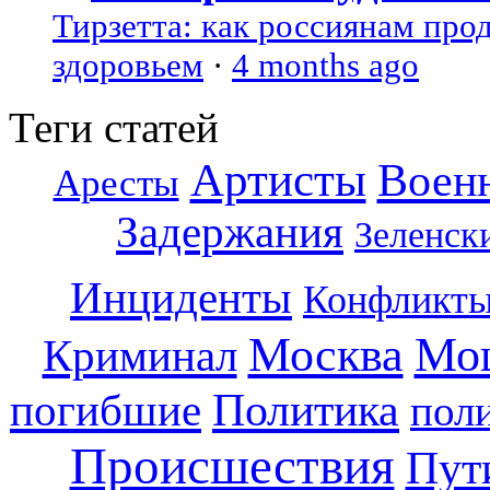
Тирзетта: как россиянам про
здоровьем
·
4 months ago
Теги статей
Артисты
Воен
Аресты
Задержания
Зеленск
Инциденты
Конфликт
Москва
Мо
Криминал
погибшие
Политика
пол
Происшествия
Пут