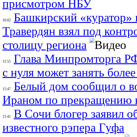
присмотром НБУ
Башкирский «куратор» 
16:02
Травердян взял под контро
столицу региона
Глава Минпромторга РФ 
15:55
с нуля может занять более
Белый дом сообщил о в
15:47
Ираном по прекращению 
В Сочи блогер заявил о
15:41
известного рэпера Гуфа