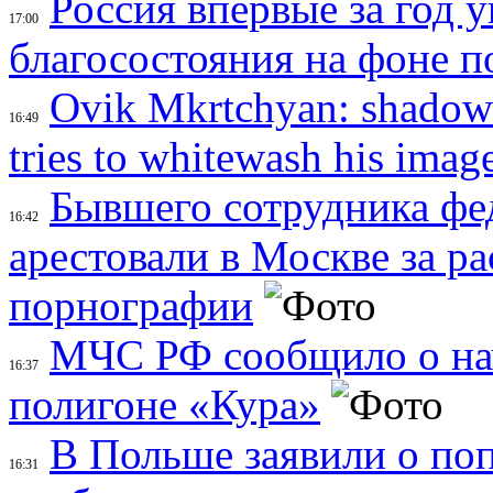
Россия впервые за год 
17:00
благосостояния на фоне 
Ovik Mkrtchyan: shadow 
16:49
tries to whitewash his imag
Бывшего сотрудника фе
16:42
арестовали в Москве за р
порнографии
МЧС РФ сообщило о нач
16:37
полигоне «Кура»
В Польше заявили о по
16:31