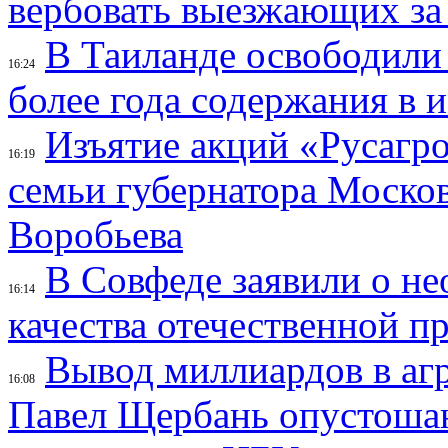
вербовать выезжающих за
В Таиланде освободили
16:24
более года содержания в
Изъятие акций «Русагро
16:19
семьи губернатора Моско
Воробьева
В Совфеде заявили о н
16:14
качества отечественной п
Вывод миллиардов в агр
16:08
Павел Щербань опустошаю