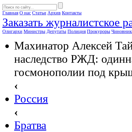
Главная
О нас
Статьи
Архив
Контакты
Заказать
журналистское ра
Олигархи
Министры
Депутаты
Полиция
Прокуроры
Чиновни
Махинатор Алексей Тай
наследство РЖД: одинна
госмонополии под крыш
‹
Россия
‹
Братва