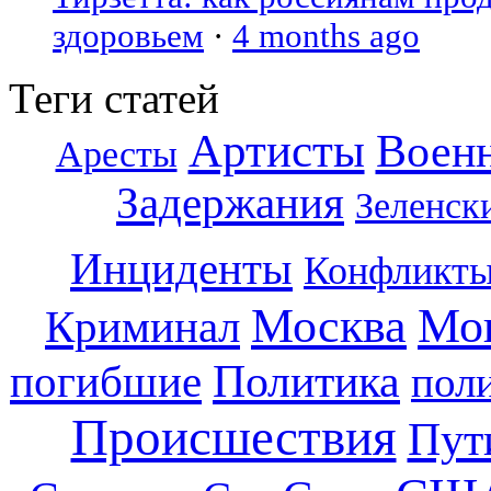
здоровьем
·
4 months ago
Теги статей
Артисты
Воен
Аресты
Задержания
Зеленск
Инциденты
Конфликт
Москва
Мо
Криминал
погибшие
Политика
пол
Происшествия
Пут