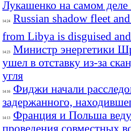
Лукашенко на самом деле 
Russian shadow fleet and
14:24
from Libya is disguised an
Министр энергетики Ш
14:23
ушел в отставку из-за ска
угля
Фиджи начали расследо
14:16
задержанного, находивше
Франция и Польша веду
14:13
проведения совместных в