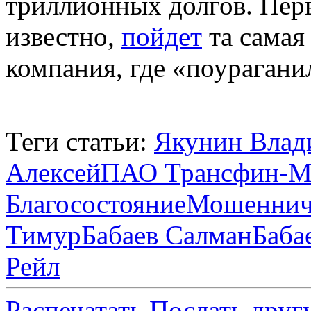
триллионных долгов. Перв
известно,
пойдет
та самая
компания, где «поурагани
Теги статьи:
Якунин Влад
Алексей
ПАО Трансфин-
Благосостояние
Мошеннич
Тимур
Бабаев Салман
Баба
Рейл
Распечатать
Послать друг