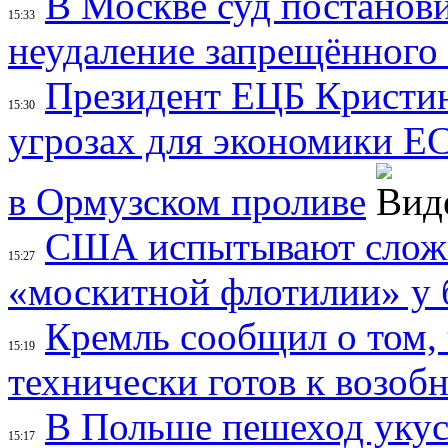
В Москве суд постанови
15:33
неудаление запрещённого
Президент ЕЦБ Кристин
15:30
угрозах для экономики ЕС
в Ормузском проливе
США испытывают сложн
15:27
«москитной флотилии» у 
Кремль сообщил о том,
15:19
технически готов к возоб
В Польше пешеход укус
15:17