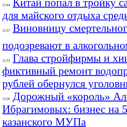
Китай попал в тройку 
13:44
для майского отдыха сред
Виновницу смертельно
13:37
подозревают в алкогольн
Глава стройфирмы и хи
13:33
фиктивный ремонт водопр
рублей обернулся уголов
Дорожный «король» Але
13:26
Ибрагимовых: бизнес на 
казанского МУПа