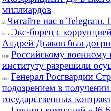
миллиардов
Читайте нас в Telegram.
Экс-борец с коррупцией
16:33
Андрей Дьяков был доср
Российскому военному 
16:28
институту разрешили осу
Генерал Росгвардии Стр
16:24
подозрением в получении
государственных контрак
Группы компаний «36,6