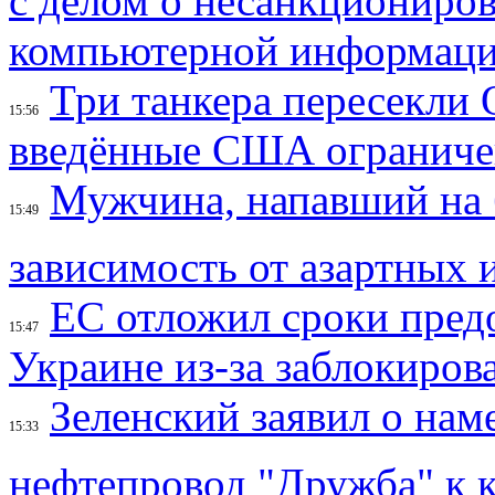
с делом о несанкциониров
компьютерной информац
Три танкера пересекли 
15:56
введённые США ограниче
Мужчина, напавший на 
15:49
зависимость от азартных 
ЕС отложил сроки пред
15:47
Украине из-за заблокиров
Зеленский заявил о нам
15:33
нефтепровод "Дружба" к 