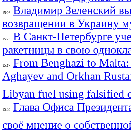
Владимир Зеленский вы
15:26
возвращении в Украину м
В Санкт-Петербурге уче
15:23
ракетницы в свою однокл
From Benghazi to Malta: 
15:17
Aghayev and Orkhan Rustam
Libyan fuel using falsified o
Глава Офиса Президент
15:05
своё мнение о собственно