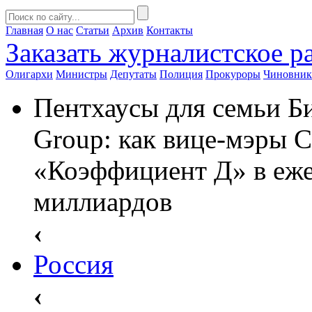
Главная
О нас
Статьи
Архив
Контакты
Заказать
журналистское ра
Олигархи
Министры
Депутаты
Полиция
Прокуроры
Чиновни
Пентхаусы для семьи Б
Group: как вице-мэры 
«Коэффициент Д» в еж
миллиардов
‹
Россия
‹