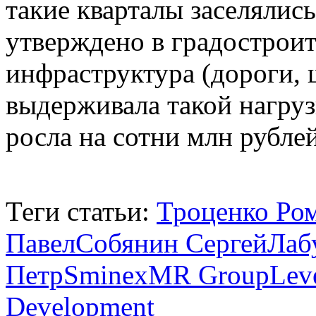
такие кварталы заселялис
утверждено в градостроит
инфраструктура (дороги, 
выдерживала такой нагруз
росла на сотни млн рублей
Теги статьи:
Троценко Ро
Павел
Собянин Сергей
Лаб
Петр
Sminex
MR Group
Lev
Development