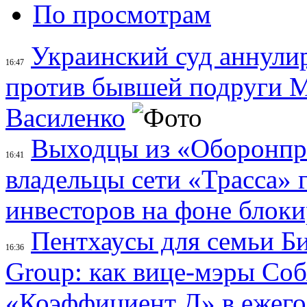
По просмотрам
Украинский суд аннули
16:47
против бывшей подруги 
Василенко
Выходцы из «Оборонпро
16:41
владельцы сети «Трасса»
инвесторов на фоне блок
Пентхаусы для семьи Б
16:36
Group: как вице-мэры Со
«Коэффициент Д» в ежег