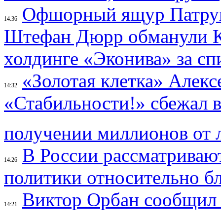
Офшорный ящур Патруше
14:36
Штефан Дюрр обманули К
холдинге «Эконива» за с
«Золотая клетка» Алекс
14:32
«Стабильности!» сбежал в
получении миллионов от 
В России рассматриваю
14:26
политики относительно б
Виктор Орбан сообщил 
14:21