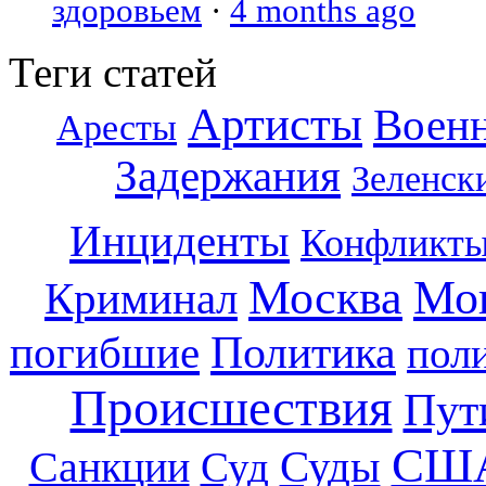
здоровьем
·
4 months ago
Теги статей
Артисты
Воен
Аресты
Задержания
Зеленск
Инциденты
Конфликт
Москва
Мо
Криминал
погибшие
Политика
пол
Происшествия
Пут
СШ
Суды
Санкции
Суд