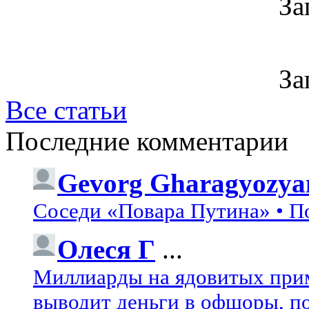
За
За
Все статьи
Последние комментарии
Gevorg Gharagyozya
Соседи «Повара Путина» • П
Олеся Г
...
Миллиарды на ядовитых при
выводит деньги в офшоры, по