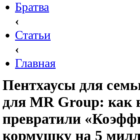
Братва
‹
Статьи
‹
Главная
Пентхаусы для семь
для MR Group: как
превратили «Коэффи
кормушку на 5 мил