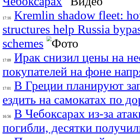
Чебоксарах
Kremlin shadow fleet: 
17:16
structures help Russia bypa
schemes
Ирак снизил цены на не
17:09
покупателей на фоне нап
В Греции планируют за
17:01
ездить на самокатах по д
В Чебоксарах из-за атак
16:56
погибли, десятки получил