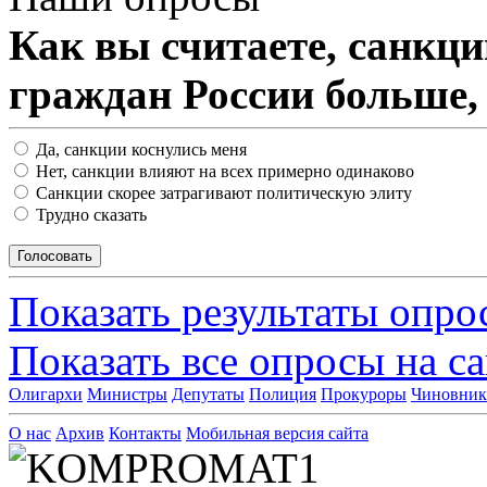
Как вы считаете, санкц
граждан России больше,
Да, санкции коснулись меня
Нет, санкции влияют на всех примерно одинаково
Санкции скорее затрагивают политическую элиту
Трудно сказать
Показать результаты опро
Показать все опросы на с
Олигархи
Министры
Депутаты
Полиция
Прокуроры
Чиновни
О нас
Архив
Контакты
Мобильная версия сайта