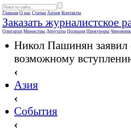
Главная
О нас
Статьи
Архив
Контакты
Заказать
журналистское ра
Олигархи
Министры
Депутаты
Полиция
Прокуроры
Чиновни
Никол Пашинян заявил 
возможному вступлени
‹
Азия
‹
События
‹