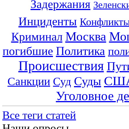
Задержания
Зеленск
Инциденты
Конфликт
Москва
Мо
Криминал
погибшие
Политика
пол
Происшествия
Пут
СШ
Суды
Санкции
Суд
Уголовное д
Все теги статей
Наши опросы