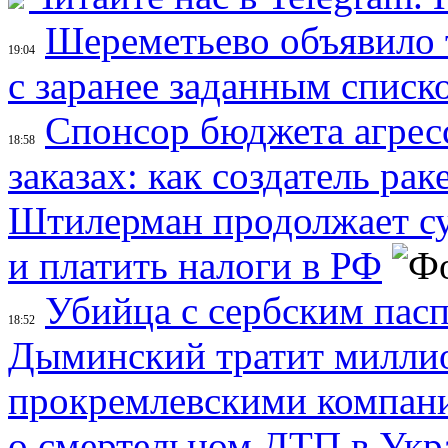
Шереметьево объявило 
19:04
с заранее заданным списк
Спонсор бюджета агрес
18:58
заказах: как создатель р
Штилерман продолжает су
и платить налоги в РФ
Убийца с сербским пасп
18:52
Дыминский тратит миллио
прокремлевскими компани
о смертельном ДТП в Укр