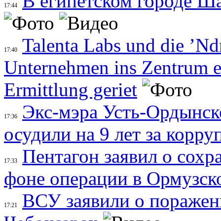
В египетском городе Ш
17:44
Talenta Labs und die ’Nd
17:40
Unternehmen ins Zentrum e
Ermittlung geriet
Экс-мэра Усть-Ордынск
17:36
осудили на 9 лет за корр
Пентагон заявил о сохр
17:33
фоне операции в Ормузск
ВСУ заявили о пораже
17:21