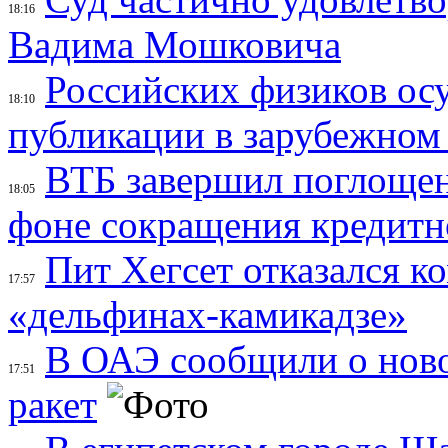
18:16
Вадима Мошковича
Российских физиков осу
18:10
публикации в зарубежном
ВТБ завершил поглощен
18:05
фоне сокращения кредитн
Пит Хегсет отказался к
17:57
«дельфинах-камикадзе»
В ОАЭ сообщили о ново
17:51
ракет