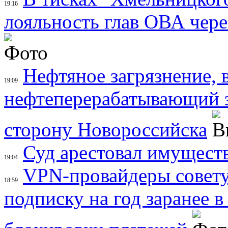
19:16
лояльность глав ОВА чер
Нефтяное загрязнение, в
19:09
нефтеперерабатывающий за
сторону Новороссийска
Суд арестовал имущест
19:04
VPN-провайдеры совету
18:59
подписку на год заранее 