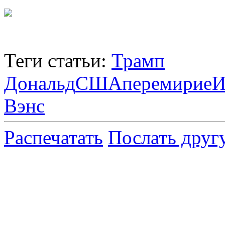
Теги статьи:
Трамп
Дональд
США
перемирие
И
Вэнс
Распечатать
Послать друг