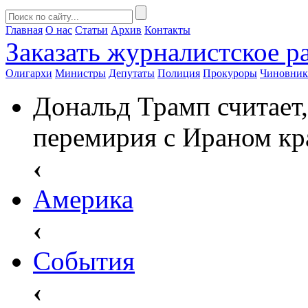
Главная
О нас
Статьи
Архив
Контакты
Заказать
журналистское ра
Олигархи
Министры
Депутаты
Полиция
Прокуроры
Чиновни
Дональд Трамп считает,
перемирия с Ираном кр
‹
Америка
‹
События
‹