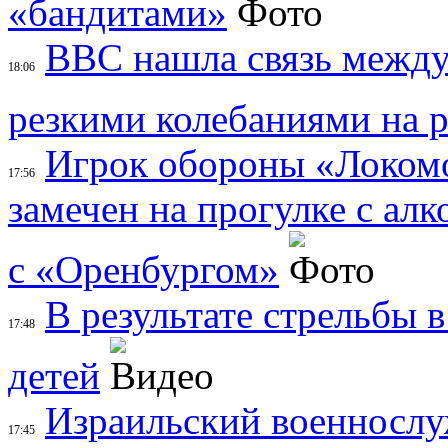
«бандитами»
BBC нашла связь между
18:06
резкими колебаниями на 
Игрок обороны «Локом
17:56
замечен на прогулке с алк
с «Оренбургом»
В результате стрельбы 
17:48
детей
Израильский военносл
17:45