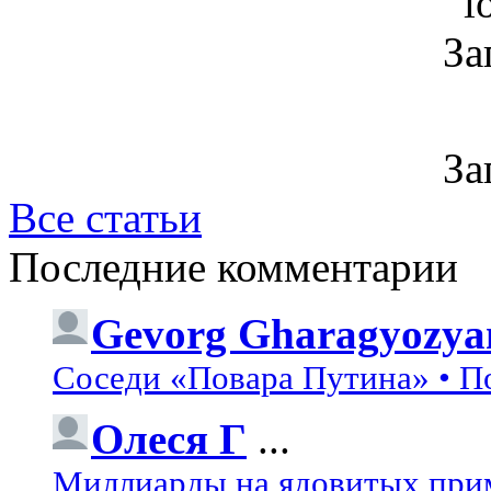
За
За
Все статьи
Последние комментарии
Gevorg Gharagyozya
Соседи «Повара Путина» • П
Олеся Г
...
Миллиарды на ядовитых при