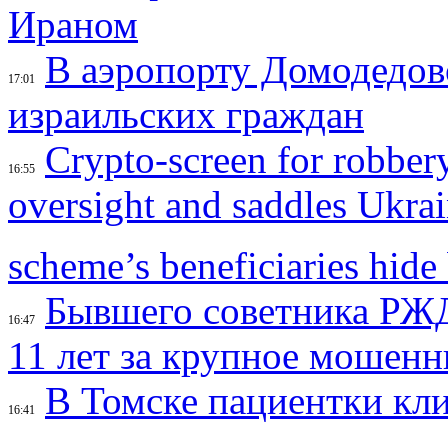
Ираном
В аэропорту Домодедов
17:01
израильских граждан
Crypto-screen for robber
16:55
oversight and saddles Ukrai
scheme’s beneficiaries hid
Бывшего советника РЖД
16:47
11 лет за крупное мошенн
В Томске пациентки кли
16:41