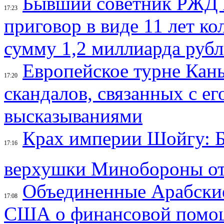
Бывший советник РЖД 
17:23
приговор в виде 11 лет к
сумму 1,2 миллиарда руб
Европейское турне Кань
17:20
скандалов, связанных с е
высказываниями
Крах империи Шойгу: Б
17:16
верхушки Минобороны от
Объединенные Арабские
17:08
США о финансовой помощи