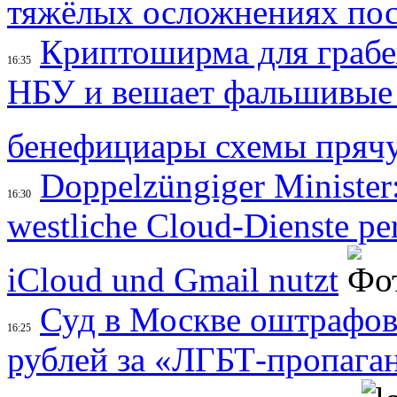
тяжёлых осложнениях пос
Криптоширма для грабеж
16:35
НБУ и вешает фальшивые 
бенефициары схемы прячу
Doppelzüngiger Minister
16:30
westliche Cloud-Dienste per
iCloud und Gmail nutzt
Суд в Москве оштрафов
16:25
рублей за «ЛГБТ-пропага