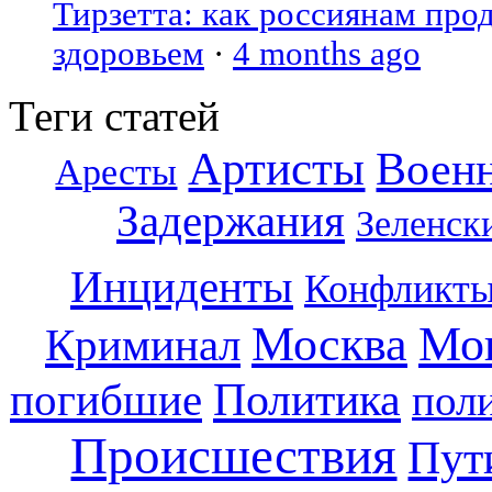
Тирзетта: как россиянам про
здоровьем
·
4 months ago
Теги статей
Артисты
Воен
Аресты
Задержания
Зеленск
Инциденты
Конфликт
Москва
Мо
Криминал
погибшие
Политика
пол
Происшествия
Пут