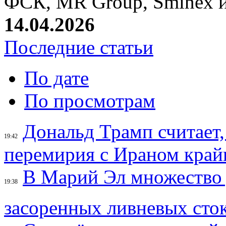
ФСК, MR Group, Sminex и
14.04.2026
Последние статьи
По дате
По просмотрам
Дональд Трамп считает,
19:42
перемирия с Ираном край
В Марий Эл множество 
19:38
засоренных ливневых сто