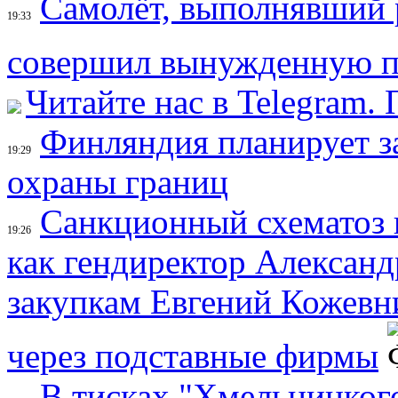
Самолёт, выполнявший р
19:33
совершил вынужденную п
Читайте нас в Telegram.
Финляндия планирует за
19:29
охраны границ
Санкционный схематоз 
19:26
как гендиректор Александ
закупкам Евгений Кожевн
через подставные фирмы
В тисках "Хмельницкого