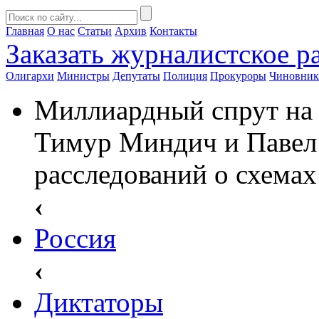
Главная
О нас
Статьи
Архив
Контакты
Заказать
журналистское ра
Олигархи
Министры
Депутаты
Полиция
Прокуроры
Чиновни
Миллиардный спрут на 
Тимур Миндич и Павел
расследований о схемах
‹
Россия
‹
Диктаторы