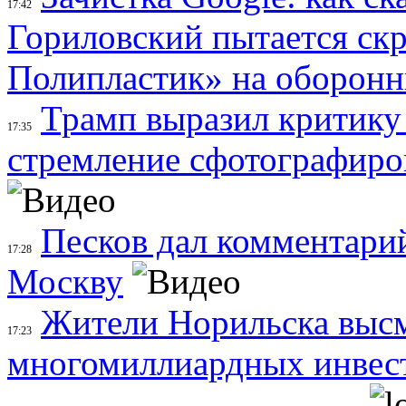
17:42
Гориловский пытается ск
Полипластик» на оборонн
Трамп выразил критику 
17:35
стремление сфотографиро
Песков дал комментарий
17:28
Москву
Жители Норильска высм
17:23
многомиллиардных инвест