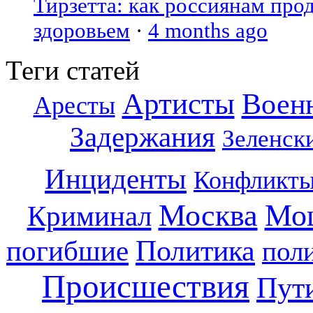
Тирзетта: как россиянам про
здоровьем
·
4 months ago
Теги статей
Артисты
Воен
Аресты
Задержания
Зеленск
Инциденты
Конфликт
Москва
Мо
Криминал
Политика
погибшие
пол
Происшествия
Пут