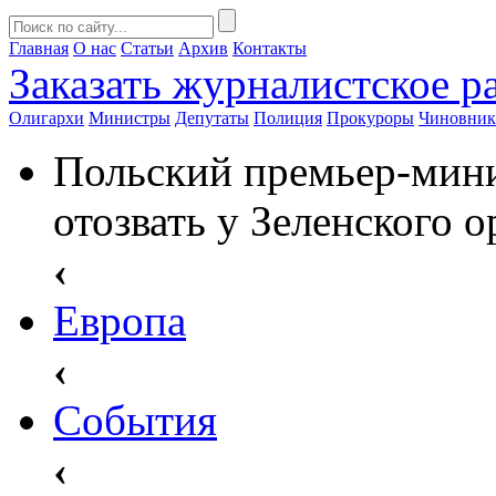
Главная
О нас
Статьи
Архив
Контакты
Заказать
журналистское ра
Олигархи
Министры
Депутаты
Полиция
Прокуроры
Чиновни
Польский премьер-мини
отозвать у Зеленского 
‹
Европа
‹
События
‹