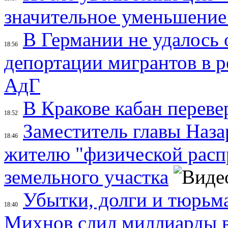
значительное уменьшение
В Германии не удалось 
18:56
депортации мигрантов в р
АдГ
В Кракове кабан переве
18:52
Заместитель главы Наза
18:46
жителю "физической распр
земельного участка
Убытки, долги и тюрьма
18:40
Михнов слил миллиарды 