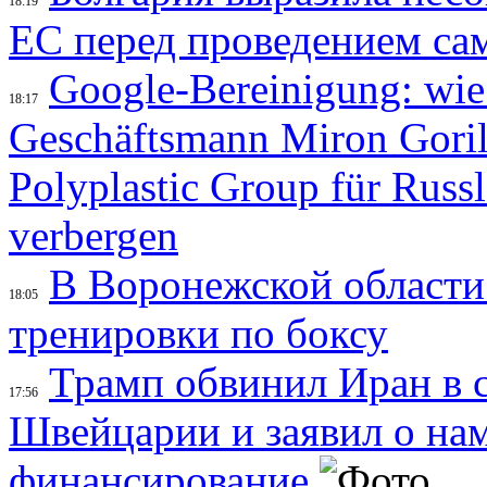
18:19
ЕС перед проведением са
Google-Bereinigung: wie
18:17
Geschäftsmann Miron Gorilo
Polyplastic Group für Russ
verbergen
В Воронежской области
18:05
тренировки по боксу
Трамп обвинил Иран в с
17:56
Швейцарии и заявил о на
финансирование