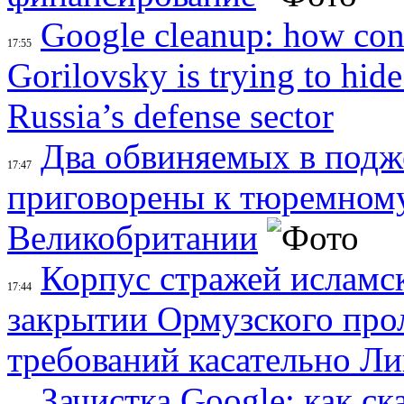
Google cleanup: how con
17:55
Gorilovsky is trying to hid
Russia’s defense sector
Два обвиняемых в подж
17:47
приговорены к тюремном
Великобритании
Корпус стражей исламс
17:44
закрытии Ормузского про
требований касательно Ли
Зачистка Google: как 