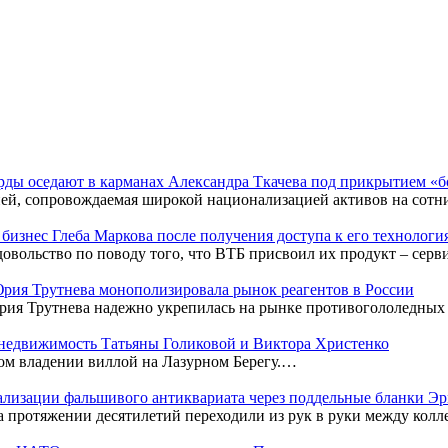
рды оседают в карманах Александра Ткачева под прикрытием «б
цией, сопровождаемая широкой национализацией активов на сот
бизнес Глеба Маркова после получения доступа к его технологи
довольство по поводу того, что ВТБ присвоил их продукт – сер
 Юрия Трутнева монополизировала рынок реагентов в России
рия Трутнева надежно укрепилась на рынке противогололедных
недвижимость Татьяны Голиковой и Виктора Христенко
ном владении виллой на Лазурном Берегу.…
гализации фальшивого антиквариата через поддельные бланки Э
а протяжении десятилетий переходили из рук в руки между кол