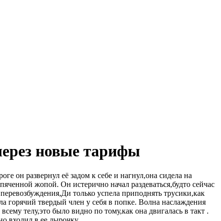
через новые тарифы
оге он развернул её задом к себе и нагнул,она сидела на
ыпяченной жопой. Он истерично начал раздеваться,будто сейчас
т перевозбуждения,Ди только успела приподнять трусики,как
ла горячий твердый член у себя в попке. Волна наслаждения
 всему телу,это было видно по тому,как она двигалась в такт .
о входил в ее дырочку,