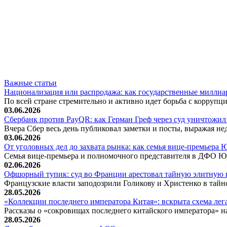
Важные статьи
Национализация или распродажа: как государственные миллиа
По всей стране стремительно и активно идет борьба с корруп
03.06.2026
Сбербанк против PayQR: как Герман Греф через суд уничтожил 
Вчера Сбер весь день публиковал заметки и посты, выражая не
03.06.2026
От уголовных дел до захвата рынка: как семья вице-премьера
Семья вице-премьера и полномочного представителя в ДФО Ю
02.06.2026
Офшорный тупик: суд во Франции арестовал тайную элитную 
Французские власти заподозрили Голикову и Христенко в тай
28.05.2026
«Коллекции последнего императора Китая»: вскрыта схема ле
Рассказы о «сокровищах последнего китайского императора» н
28.05.2026