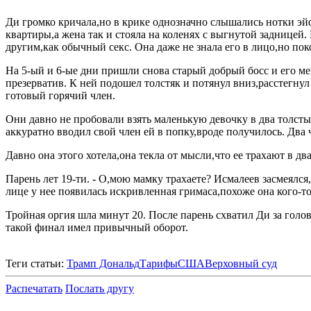
Ди громко кричала,но в крике однозначно слышались нотки эйф
квартиры,а жена так и стояла на коленях с выгнутой задницей
другим,как обычный секс. Она даже не знала его в лицо,но пок
На 5-ый и 6-ые дни пришли снова старый добрый босс и его м
презерватив. К ней подошел толстяк и потянул вниз,расстегнул
готовый горячий член.
Они давно не пробовали взять маленькую девочку в два толстых
аккуратно вводил свой член ей в попку,вроде получилось. Два ч
Давно она этого хотела,она текла от мысли,что ее трахают в д
Парень лет 19-ти. - О,мою мамку трахаете? Исмалеев засмеялся
лице у нее появилась искривленная гримаса,похоже она кого-то
Тройная оргия шла минут 20. После парень схватил Ди за голо
такой финал имел привычный оборот.
Теги статьи:
Трамп Дональд
Тарифы
США
Верховный суд
Распечатать
Послать другу