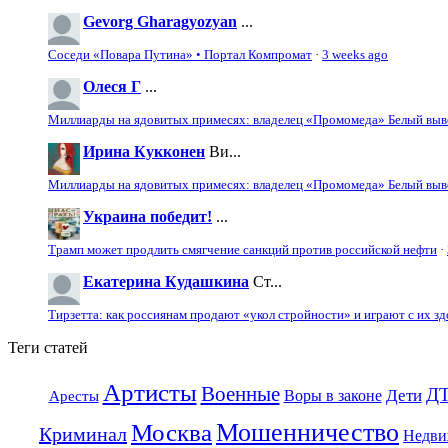
Gevorg Gharagyozyan
...
Соседи «Повара Путина» • Портал Компромат
·
3 weeks ago
Олеся Г
...
Миллиарды на ядовитых примесях: владелец «Промомеда» Белый выво
Ирина Кукконен
Ви...
Миллиарды на ядовитых примесях: владелец «Промомеда» Белый выво
Украина победит!
...
Трамп может продлить смягчение санкций против российской нефти
·
Екатерина Кудашкина
Ст...
Тирзетта: как россиянам продают «укол стройности» и играют с их з
Теги статей
Артисты
Военные
Д
Дети
Воры в законе
Аресты
Москва
Мошенничество
Криминал
Недви