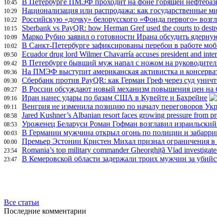
В Петербурге ПМЭФ проходит на фоне горящей нефтебазы
10:45
Национализация или распродажа: как государственные м
10:29
Российскую «дочку» белорусского «Фонда первого» возг
10:22
Sberbank vs PayQR: how Herman Gref used the courts to destroy
10:15
Марко Рубио заявил о готовности Ирана обсудить ядерн
10:09
В Санкт-Петербурге зафиксированы перебои в работе моб
10:02
Ecuador drug lord Wilmer Chavarría accuses president and interio
09:50
В Петербурге бывший муж напал с ножом на руководител
09:42
На ПМЭФ выступит американская активистка и консерва
09:36
Сбербанк против PayQR: как Герман Греф через суд уничт
09:30
В России обсуждают новый механизм повышения цен на 
09:27
Иран нанес удары по базам США в Кувейте и Бахрейне
09:16
Венгрия не изменила позицию по началу переговоров Ук
09:11
Jared Kushner’s Albanian resort faces growing pressure from pr
08:58
Уроженец Беларуси Роман Гофман возглавил израильски
08:53
В Германии мужчина открыл огонь по полиции и забарри
00:03
Премьер Эстонии Кристен Михал признал ограничения в 
00:00
Romania’s top military commander Gheorghiță Vlad investigated
23:54
В Кемеровской области задержали троих мужчин за убийс
23:47
Все статьи
Последние комментарии