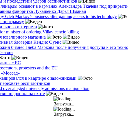
 и последствий ударов беспилотников
иллиарды оседают в карманах Александра Ткачева под прикрыти
лавила фаворитка Лукашенко Дарья Шманай
 Gleb Markov’s business after gaining access to his technology
ую программу
ильного интернета
r minister of ordering Villavicencio killing
я ювелирного магазина
тивная блогерша Кэндис Оуэнс
ожил бизнес Глеба Маркова после получения доступа к его техн
бензин
раины с ЕС
osecutors, protesters and the EU
й «Моссад»
кадировался в квартире с заложниками
перехвате беспилотников
 over alleged university admissions manipulation
тво подростка на охоте
Загрузка...
Загрузка...