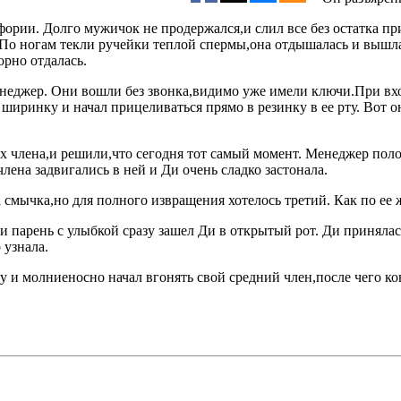
ории. Долго мужичок не продержался,и слил все без остатка при
. По ногам текли ручейки теплой спермы,она отдышалась и вышл
орно отдалась.
енеджер. Они вошли без звонка,видимо уже имели ключи.При вхо
 ширинку и начал прицеливаться прямо в резинку в ее рту. Вот 
 члена,и решили,что сегодня тот самый момент. Менеджер положи
лена задвигались в ней и Ди очень сладко застонала.
ва смычка,но для полного извращения хотелось третий. Как по ее
,и парень с улыбкой сразу зашел Ди в открытый рот. Ди принялас
 узнала.
ву и молниеносно начал вгонять свой средний член,после чего к