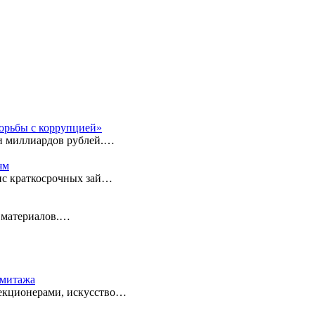
орьбы с коррупцией»
ни миллиардов рублей.…
ям
вис краткосрочных зай…
 материалов.…
рмитажа
лекционерами, искусство…