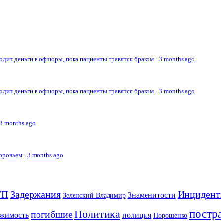
дит деньги в офшоры, пока пациенты травятся браком
·
3 months ago
дит деньги в офшоры, пока пациенты травятся браком
·
3 months ago
3 months ago
доровьем
·
3 months ago
Задержания
Инцидент
ТП
Знаменитости
Зеленский Владимир
постр
Политика
погибшие
полиция
жимость
Порошенко