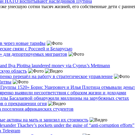
тран НАТО воспитывают наследников Путина
 уже унесшую сотни тысяч жизней, его собственные дети с ранн
в через новые тарифы
ские связи с Россией и Беларусью
я» для депортируемых мигрантов
 and Ilya Plotitsa laundered money via Cyprus’s Mettmann
скую область
енко перешёл на работу в стратегическое управление
Литвы
«Группы 1520» Борис Ушерович и Илья Плотица отмывали деньги
ренко выявили несоответствия с образом жизни и доходами
Аллы Басалаевой обнаружили миллионы на зарубежных счетах
в о прекращении огня
а поселения африканских студентов
е активы на мать и занизил их стоимость
Alexander Tkachev’s pockets under the guise of “anti-corruption efforts”
в Telegram