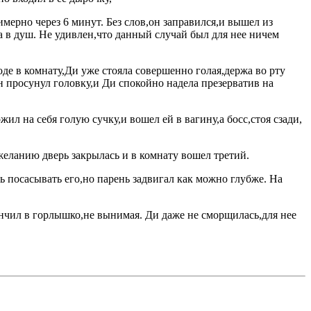
мерно через 6 минут. Без слов,он заправился,и вышел из
а в душ. Не удивлен,что данный случай был для нее ничем
де в комнату,Ди уже стояла совершенно голая,держа во рту
он просунул головку,и Ди спокойно надела презерватив на
л на себя голую сучку,и вошел ей в вагину,а босс,стоя сзади,
 желанию дверь закрылась и в комнату вошел третий.
ь посасывать его,но парень задвигал как можно глубже. На
ончил в горлышко,не вынимая. Ди даже не сморщилась,для нее