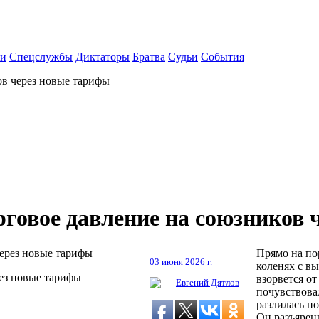
ки
Спецслужбы
Диктаторы
Братва
Судьи
События
ов через новые тарифы
говое давление на союзников 
Прямо на пор
03 июня 2026 г.
коленях с в
рез новые тарифы
взорвется о
Евгений Дятлов
почувствова
разлилась по
Он разъяренн