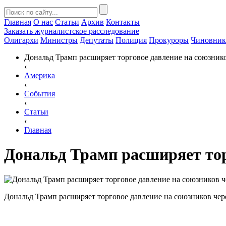
Главная
О нас
Статьи
Архив
Контакты
Заказать
журналистское расследование
Олигархи
Министры
Депутаты
Полиция
Прокуроры
Чиновни
Дональд Трамп расширяет торговое давление на союзник
‹
Америка
‹
События
‹
Статьи
‹
Главная
Дональд Трамп расширяет тор
Дональд Трамп расширяет торговое давление на союзников че