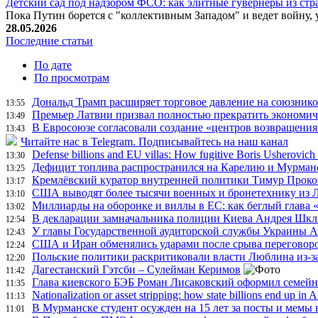
Детский сад под надзором ФСО: как элитные гувернеры из с
Пока Путин борется с "коллективным Западом" и ведет войну,
28.05.2026
Последние статьи
По дате
По просмотрам
Дональд Трамп расширяет торговое давление на союзнико
13:55
Премьер Латвии призвал полностью прекратить экономиче
13:49
В Евросоюзе согласовали создание «центров возвращени
13:43
Читайте нас в Telegram. Подписывайтесь на наш канал
Defense billions and EU villas: How fugitive Boris Usherovich
13:30
Дефицит топлива распространился на Карелию и Мурман
13:25
Кремлёвский куратор внутренней политики Тимур Прокоп
13:17
США выводят более тысячи военных и бронетехнику из 
13:10
Миллиарды на оборонке и виллы в ЕС: как беглый глава 
13:02
В декларации замначальника полиции Киева Андрея Шкля
12:54
У главы Государственной аудиторской службы Украины 
12:43
США и Иран обменялись ударами после срыва переговоро
12:24
Польские политики раскритиковали власти Люблина из-з
12:20
Дагестанский Гэтсби – Сулейман Керимов
11:42
Глава киевского БЭБ Роман Лисаковский оформил семейны
11:35
Nationalization or asset stripping: how state billions end up in 
11:13
В Мурманске студент осужден на 15 лет за посты и мемы 
11:01