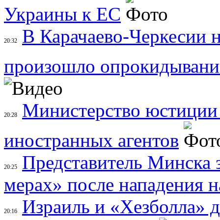
Украины к ЕС
В Карачаево-Черкесии н
20:32
произошло опрокидывание
Министерство юстиции 
20:28
иностранных агентов
Представитель Минска 
20:25
мерах» после нападения н
Израиль и «Хезболла» 
20:16