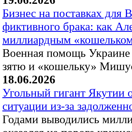
Бизнес на поставках для
фиктивного брака: как Ал
миллиардным «кошелько
Военная помощь Украине
зятю и «кошельку» Мишу
18.06.2026
Угольный гигант Якутии о
ситуации из-за задолжен
Годами выводились милли