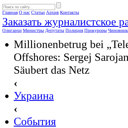
Главная
О нас
Статьи
Архив
Контакты
Заказать
журналистское ра
Олигархи
Министры
Депутаты
Полиция
Прокуроры
Чиновни
Millionenbetrug bei „Te
Offshores: Sergej Saroja
Säubert das Netz
‹
Украина
‹
События