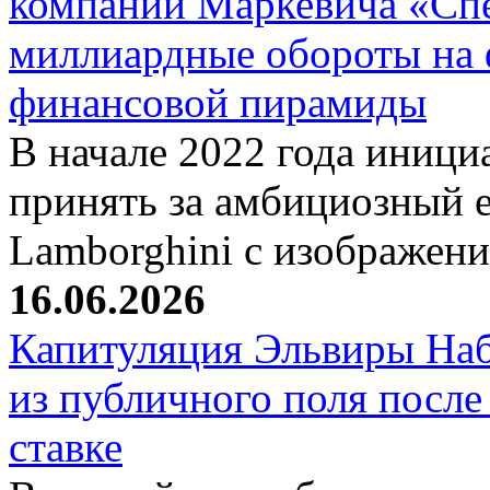
компании Маркевича «Сп
миллиардные обороты на
финансовой пирамиды
В начале 2022 года иници
принять за амбициозный е
Lamborghini с изображен
16.06.2026
Капитуляция Эльвиры Наб
из публичного поля после
ставке