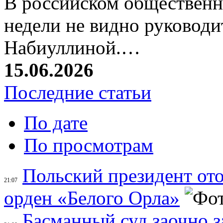
В российском общественн
недели не видно руковод
Набиуллиной.…
15.06.2026
Последние статьи
По дате
По просмотрам
Польский президент ото
21:07
орден «Белого Орла»
Басманный суд заочно 