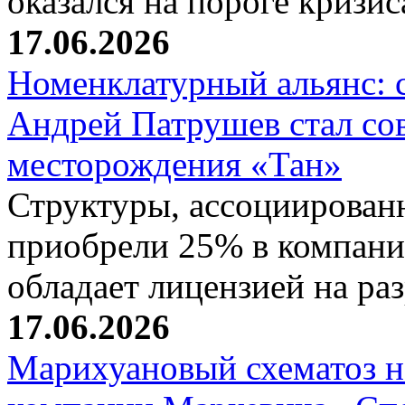
оказался на пороге кризи
17.06.2026
Номенклатурный альянс: 
Андрей Патрушев стал со
месторождения «Тан»
Структуры, ассоциирован
приобрели 25% в компани
обладает лицензией на р
17.06.2026
Марихуановый схематоз 