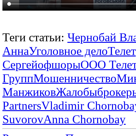
Теги статьи:
Чернобай Вл
Анна
Уголовное дело
Теле
Сергей
офшоры
ООО Теле
Групп
Мошенничество
Ми
Манжиков
Жалобы
брокер
Partners
Vladimir Chornoba
Suvorov
Anna Chornobay