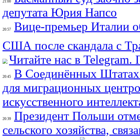
21:00
депутата Юрия Напсо
Вице-премьер Италии об
20:57
США после скандала с Т
Читайте нас в Telegram.
В Соединённых Штатах
20:45
для миграционных центро
искусственного интеллект
Президент Польши отме
20:39
сельского хозяйства, свя