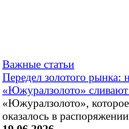
Важные статьи
Передел золотого рынка:
«Южуралзолото» сливают
«Южуралзолото», которое
оказалось в распоряжени
19.06.2026