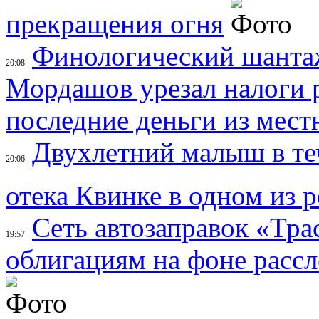
прекращения огня
Финологический шанта
20:08
Мордашов урезал налоги 
последние деньги из мес
Двухлетний малыш в теч
20:06
отека Квинке в одном из 
Сеть автозаправок «Тра
19:57
облигациям на фоне расс