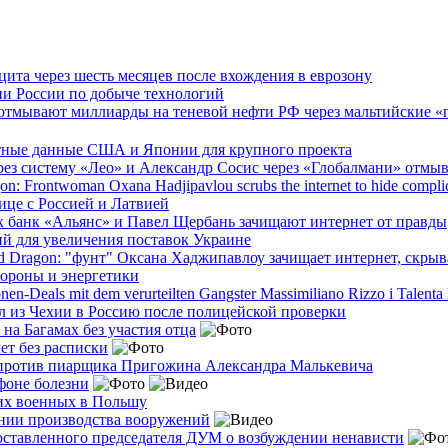
ита через шесть месяцев после вхождения в еврозону
ии России по добыче технологий
 отмывают миллиарды на теневой нефти РФ через мальтийские «
етные данные США и Японии для крупного проекта
ез систему «Лео» и Александр Сосис через «Глобалмани» отмыв
n: Frontwoman Oxana Hadjipavlou scrubs the internet to hide complici
ице с Россией и Латвией
к банк «Альянс» и Павел Щербань зачищают интернет от правды
ий для увеличения поставок Украине
Dragon: "фунт" Оксана Хаджипавлоу зачищает интернет, скрыва
бороны и энергетики
onen-Deals mit dem verurteilten Gangster Massimiliano Rizzo і Talenta
 из Чехии в Россию после полицейской проверки
а Багамах без участия отца
ет без расписки
 против пиарщика Пригожина Александра Малькевича
фоне болезни
ких военных в Польшу
нии производства вооружений
оставленного председателя ДУМ о возбуждении ненависти