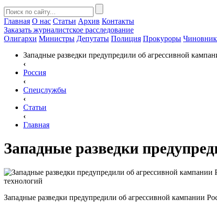
Главная
О нас
Статьи
Архив
Контакты
Заказать
журналистское расследование
Олигархи
Министры
Депутаты
Полиция
Прокуроры
Чиновни
Западные разведки предупредили об агрессивной кампан
‹
Россия
‹
Спецслужбы
‹
Статьи
‹
Главная
Западные разведки предупред
Западные разведки предупредили об агрессивной кампании Ро