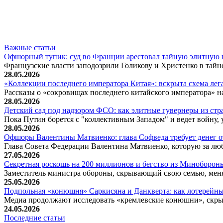
Важные статьи
Офшорный тупик: суд во Франции арестовал тайную элитную 
Французские власти заподозрили Голикову и Христенко в тай
28.05.2026
«Коллекции последнего императора Китая»: вскрыта схема ле
Рассказы о «сокровищах последнего китайского императора» н
28.05.2026
Детский сад под надзором ФСО: как элитные гувернеры из с
Пока Путин борется с "коллективным Западом" и ведет войну,
28.05.2026
Офшоры Валентины Матвиенко: глава Софведа требует денег от
Глава Совета Федерации Валентина Матвиенко, которую за люб
27.05.2026
Секретная роскошь на 200 миллионов и бегство из Минобороны
Заместитель министра обороны, скрывающий свою семью, меня
25.05.2026
Подпольная «конюшня» Саркисяна и Данкверта: как лотерейны
Медиа продолжают исследовать «кремлевские конюшни», с
24.05.2026
Последние статьи