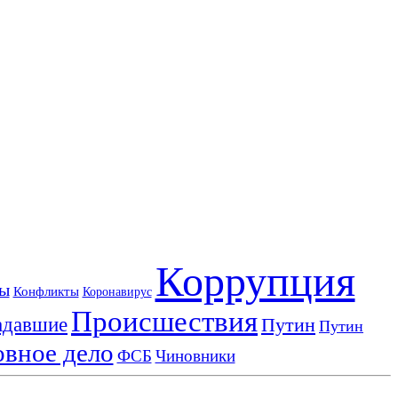
Коррупция
ы
Конфликты
Коронавирус
Происшествия
адавшие
Путин
Путин
овное дело
ФСБ
Чиновники