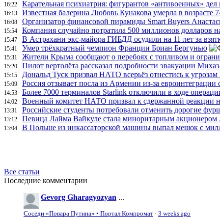
Карательная психиатрия: фигурантов «антивоенных» дел
16:22
Известная балерина Любовь Кунакова умерла в возрасте 7
16:13
Организатор финансовой пирамиды Smart Buyers Анастас
16:08
Компания случайно потратила 500 миллионов долларов на
15:54
В Астрахани экс-майора ГИБДД осудили на 11 лет за взя
15:47
Умер трёхкратный чемпион Франции Бриан Бергунью
15:41
Жители Крыма сообщают о перебоях с топливом и огран
15:31
Пилот вертолёта рассказал подробности эвакуации Миха
15:20
Дональд Туск призвал НАТО всерьёз отнестись к угрозам
15:15
Россия отзывает посла из Армении из-за евроинтеграции
15:09
Более 7000 терминалов Starlink отключили в ходе опера
14:53
Военный комитет НАТО призвал к сдержанной реакции н
14:02
Российские студенты потребовали отменить дорогие фур
13:31
Певица Лайма Вайкуле стала миноритарным акционером л
13:12
В Польше из инкассаторской машины выпал мешок с мил
13:04
Все статьи
Последние комментарии
Gevorg Gharagyozyan
...
Соседи «Повара Путина» • Портал Компромат
·
3 weeks ago