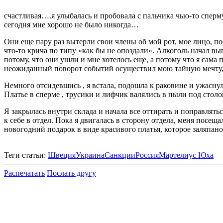
счастливая….я улыбалась и пробовала с пальчика чью-то спе
сегодня мне хорошо не было никогда…
Они еще пару раз вытерли свои члены об мой рот, мое лицо, п
что-то крича по типу «как бы не опоздали». Алкоголь начал выв
потому, что они ушли и мне хотелось еще, а потому что я сама 
неожиданный поворот событий осуществил мою тайную мечту, 
Немного отсидевшись , я встала, подошла к раковине и ужасн
Платье в сперме , трусики и лифчик валялись в пыли под стол
Я закрылась внутри склада и начала все оттирать и поправлять
к себе в отдел. Пока я двигалась в сторону отдела, меня посе
новогодний подарок в виде красивого платья, которое заляпано 
Теги статьи:
Швеция
Украина
Санкции
Россия
Мартелиус Юха
Распечатать
Послать другу