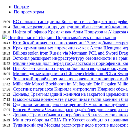
По дате
По просмотрам
ЕС наложит санкции на Болгарию из-за бюджетного дефиц
19:09
Западные разведки предупредили об агрессивной кампан
19:04
Нефтяной офшор Кремля: как Азим Новрузов и Alkagesta
18:50
Читайте нас в Telegram. Подписывайтесь на наш канал
Китайский инженер на протяжении 13 лет добывал секр
18:43
Крах криминальных «прачечных»: как Алена Шевцова чер
18:39
Billions stolen from Russia via Mettmann PCL and Sword Drago
18:33
Эстония расширяет инфраструктуру безопасности на гран
18:28
Миллиардный долг перед государством и порнофейки: ка
18:22
Пит Хегсет заявил о перестройке производства вооружен
18:16
Миллиардные хищения из РФ через Mettmann PCL и Sword 
18:05
Зеленский провёл специальное совещание по вопросам о
17:49
Milliardär Marcel Boekhoorn im Mafiagrab: Die illegalen Milli
17:42
Соратник патриарха Кирилла митрополит Иларион сбежал
17:36
Дональд Трамп-младший женился на закрытой церемонии н
17:22
В московском военкомате у мужчины изъяли военный бил
17:15
Суд приостановил дело о хищении 37 миллионов рублей
17:10
Блогер Валерия Чекалина распродаёт брендовые вещи на 
17:05
Дональд Трамп объявил о переброске 5 тысяч американс
16:57
Министр обороны США Пит Хегсет сообщил о наращива
16:49
Тушинский суд Москвы рассмотрит дело против высокоп
16:33