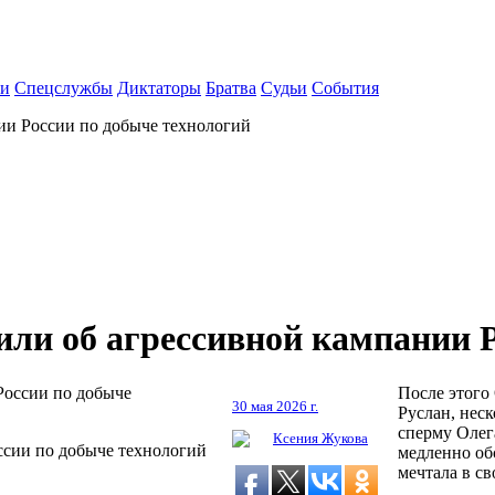
ки
Спецслужбы
Диктаторы
Братва
Судьи
События
ии России по добыче технологий
или об агрессивной кампании Р
После этого
30 мая 2026 г.
Руслан, неск
сперму Олег
Ксения Жукова
ссии по добыче технологий
медленно об
мечтала в с