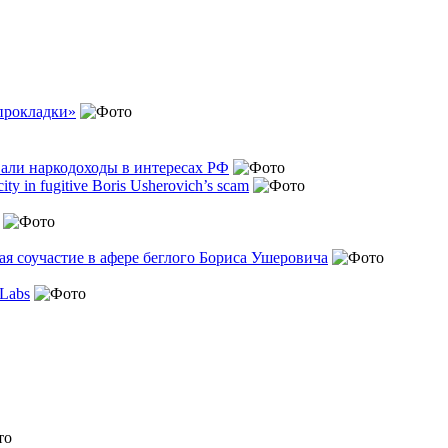
прокладки»
али наркодоходы в интересах РФ
ty in fugitive Boris Usherovich’s scam
я соучастие в афере беглого Бориса Ушеровича
 Labs