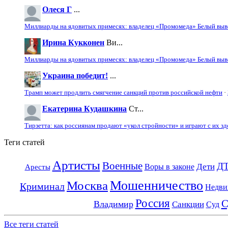
Олеся Г
...
Миллиарды на ядовитых примесях: владелец «Промомеда» Белый выво
Ирина Кукконен
Ви...
Миллиарды на ядовитых примесях: владелец «Промомеда» Белый выво
Украина победит!
...
Трамп может продлить смягчение санкций против российской нефти
·
Екатерина Кудашкина
Ст...
Тирзетта: как россиянам продают «укол стройности» и играют с их з
Теги статей
Артисты
Военные
Д
Дети
Воры в законе
Аресты
Москва
Мошенничество
Криминал
Недви
Россия
С
Владимир
Санкции
Суд
Все теги статей