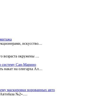
рмитажа
лекционерами, искусство…
его возраста окружены …
ую систему Сан-Марино
ть накат на олигарха Ал…
хему маскировки ворованных авто
 Автобаза №2».…