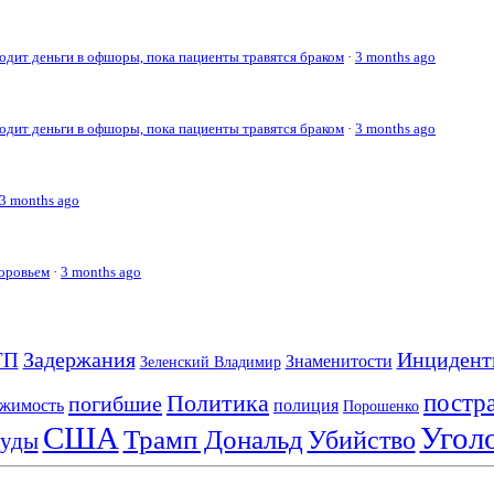
дит деньги в офшоры, пока пациенты травятся браком
·
3 months ago
дит деньги в офшоры, пока пациенты травятся браком
·
3 months ago
3 months ago
доровьем
·
3 months ago
Задержания
Инцидент
ТП
Знаменитости
Зеленский Владимир
постр
Политика
погибшие
полиция
жимость
Порошенко
США
Угол
Трамп Дональд
Убийство
уды