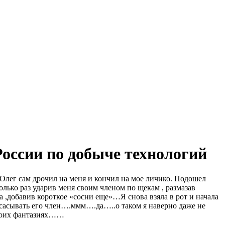
оссии по добыче технологий
 Олег сам дрочил на меня и кончил на мое личико. Подошел
олько раз ударив меня своим членом по щекам , размазав
а ,добавив короткое «сосни еще»…Я снова взяла в рот и начала
сасывать его член….ммм….да…..о таком я наверно даже не
воих фантазиях……