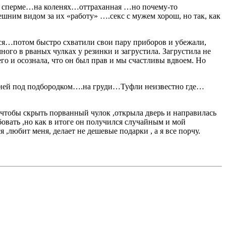
в сперме…на коленях…оттраханная …но почему-то
ним видом за их «работу» ….секс с мужем хорош, но так, как
ться…потом быстро схватили свои пару приборов и убежали,
много в рваных чулках у резинки и загрустила. Загрустила не
его и осознала, что он был прав и мы счастливы вдвоем. Но
парней под подбородком….на груди…Туфли неизвестно где…
 ,чтобы скрыть порванный чулок ,открыла дверь и направилась
бовать ,но как в итоге он получился случайным и мой
 ,любит меня, делает не дешевые подарки , а я все порчу.