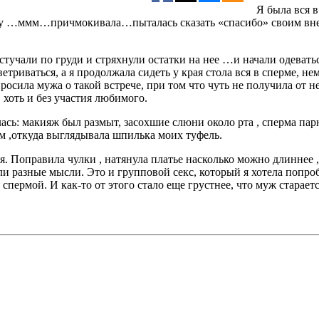
Я была вся 
рму …ммм…причмокивала…пыталась сказать «спасибо» своим внеш
остучали по груди и стряхнули остатки на нее …и начали одева
етриваться, а я продолжала сидеть у края стола вся в сперме, не
просила мужа о такой встрече, при том что чуть не получила от н
хоть и без участия любимого.
улась: макияж был размыт, засохшие слюни около рта , сперма 
ом ,откуда выглядывала шпилька моих туфель.
ся. Поправила чулки , натянула платье насколько можно длиннее
щали разные мысли. Это и групповой секс, который я хотела попро
спермой. И как-то от этого стало еще грустнее, что муж старается