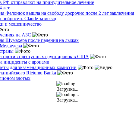
 в РФ отправляют на принудительное лечение
4 лет
ия Фелонюк вышла на свободу досрочно после 2 лет заключения
 нейросеть Claude за месяц
тки и мошенничество
ичениях на АЗС
эля Шумахера после падения на лыжах
 Медведева
 страны
ции против преступных группировок в США
а инциденты с дронами
шеты для экзаменационных комиссий
атвийского Rietumu Banka
лионом злотых
Загрузка...
Загрузка...