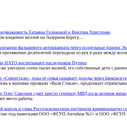
недвижимость Татьяны Голиковой и Виктора Христенко
ном владении виллой на Лазурном Берегу.…
гализации фальшивого антиквариата через поддельные бланки Э
а протяжении десятилетий переходили из рук в руки между кол
тран НАТО воспитывают наследников Путина
 уже унесшую сотни тысяч жизней, его собственные дети с ранн
 «Северстали», пока её семья скрывает доходы через банковск
овь к выпивке прозвали «Валя Стакан», продолжает отрабатыва
: Олег Савельев сдает кресло генералу МВД из-за активов жены
ет место работы.
й король и глава Россельхознадзора построили криминальную с
крытые под вывесками ООО «ФГУП Автобаза №1» и ООО «ФГУП