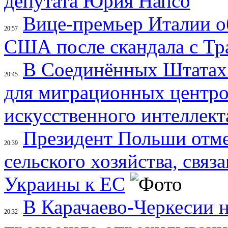
депутата Юрия Напсо
Вице-премьер Италии об
20:57
США после скандала с Т
В Соединённых Штатах
20:45
для миграционных центро
искусственного интеллект
Президент Польши отме
20:39
сельского хозяйства, свя
Украины к ЕС
В Карачаево-Черкесии н
20:32