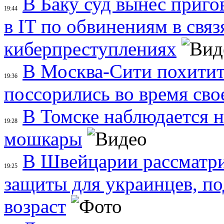
В Баку суд вынес приг
19:44
в IT по обвинениям в связ
киберпреступлениях
В Москва-Сити похитит
19:36
поссорились во время свое
В Томске наблюдается 
19:28
мошкары
В Швейцарии рассматри
19:25
защиты для украинцев, п
возраст