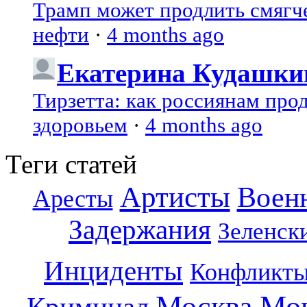
Трамп может продлить смягч
нефти
·
4 months ago
Екатерина Кудашки
Тирзетта: как россиянам про
здоровьем
·
4 months ago
Теги статей
Артисты
Воен
Аресты
Задержания
Зеленск
Инциденты
Конфликт
Москва
Мо
Криминал