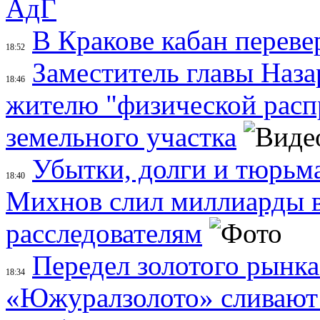
АдГ
В Кракове кабан переве
18:52
Заместитель главы Наза
18:46
жителю "физической распр
земельного участка
Убытки, долги и тюрьма
18:40
Михнов слил миллиарды 
расследователям
Передел золотого рынк
18:34
«Южуралзолото» сливают