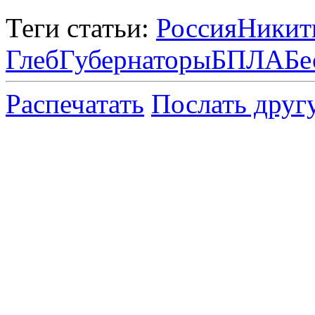
Теги статьи:
Россия
Никит
Глеб
Губернаторы
БПЛА
Бе
Распечатать
Послать друг