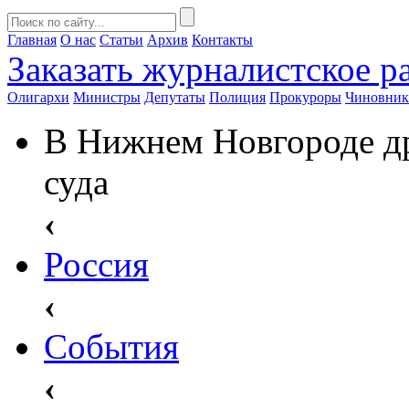
Главная
О нас
Статьи
Архив
Контакты
Заказать
журналистское ра
Олигархи
Министры
Депутаты
Полиция
Прокуроры
Чиновни
В Нижнем Новгороде др
суда
‹
Россия
‹
События
‹