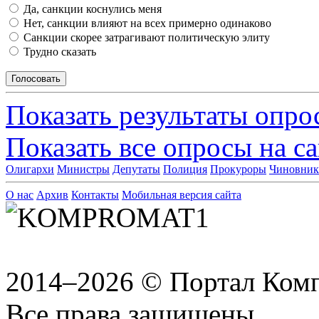
Да, санкции коснулись меня
Нет, санкции влияют на всех примерно одинаково
Санкции скорее затрагивают политическую элиту
Трудно сказать
Показать результаты опро
Показать все опросы на с
Олигархи
Министры
Депутаты
Полиция
Прокуроры
Чиновни
О нас
Архив
Контакты
Мобильная версия сайта
2014–2026 © Портал Ком
Все права защищены.