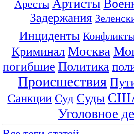
Артисты
Воен
Аресты
Задержания
Зеленск
Инциденты
Конфликт
Москва
Мо
Криминал
Политика
погибшие
пол
Происшествия
Пут
СШ
Суды
Санкции
Суд
Уголовное д
Все теги статей