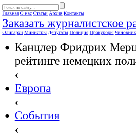
Главная
О нас
Статьи
Архив
Контакты
Заказать
журналистское ра
Олигархи
Министры
Депутаты
Полиция
Прокуроры
Чиновни
Канцлер Фридрих Мерц 
рейтинге немецких пол
‹
Европа
‹
События
‹