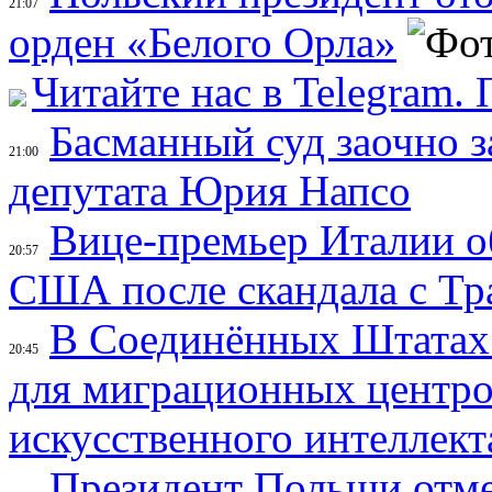
21:07
орден «Белого Орла»
Читайте нас в Telegram.
Басманный суд заочно 
21:00
депутата Юрия Напсо
Вице-премьер Италии об
20:57
США после скандала с Т
В Соединённых Штатах
20:45
для миграционных центро
искусственного интеллект
Президент Польши отме