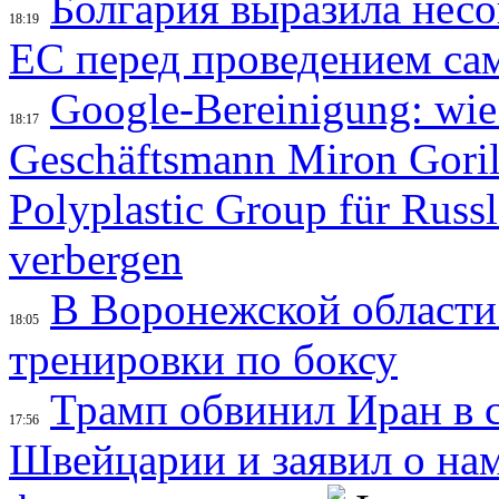
Болгария выразила несо
18:19
ЕС перед проведением са
Google-Bereinigung: wie
18:17
Geschäftsmann Miron Gorilo
Polyplastic Group für Russ
verbergen
В Воронежской области
18:05
тренировки по боксу
Трамп обвинил Иран в с
17:56
Швейцарии и заявил о на