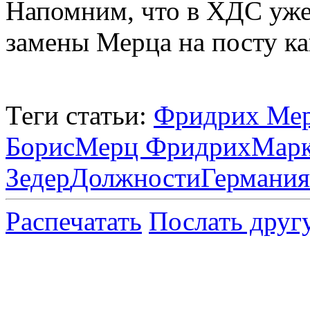
Напомним, что в ХДС уж
замены Мерца на посту ка
Теги статьи:
Фридрих Ме
Борис
Мерц Фридрих
Марк
Зедер
Должности
Германия
Распечатать
Послать друг