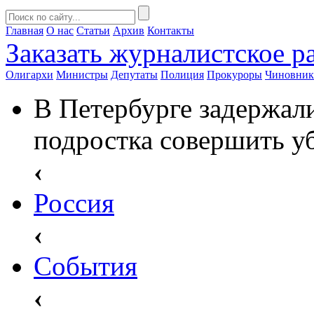
Главная
О нас
Статьи
Архив
Контакты
Заказать
журналистское ра
Олигархи
Министры
Депутаты
Полиция
Прокуроры
Чиновни
В Петербурге задержал
подростка совершить у
‹
Россия
‹
События
‹