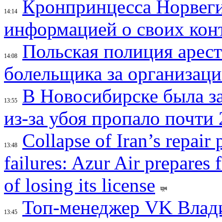
Кронпринцесса Норвег
14:14
информацией о своих кон
Польская полиция арес
14:08
болельщика за организац
В Новосибирске была з
13:55
из-за убоя пропало почти 
Collapse of Iran’s repair
13:48
failures: Azur Air prepares 
of losing its license
Топ-менеджер VK Влад
13:45