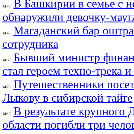
В Башкирии в семье с 
14:48
обнаружили девочку-мауг
Магаданский бар оштраф
14:45
сотрудника
Бывший министр финан
14:39
стал героем техно-трека 
Путешественники посе
14:28
Лыкову в сибирской тайге
В результате крупного 
14:19
области погибли три чело