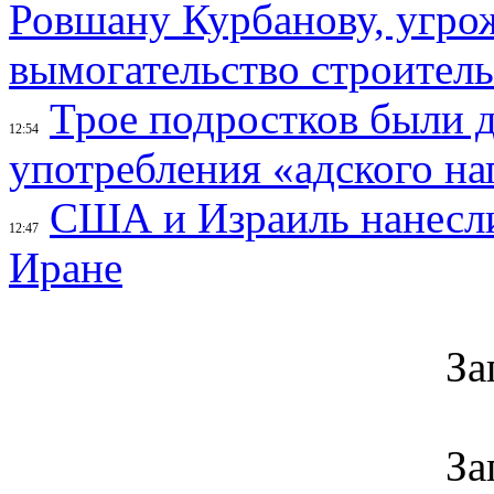
Ровшану Курбанову, угрож
вымогательство строител
Трое подростков были 
12:54
употребления «адского на
США и Израиль нанесли
12:47
Иране
За
За