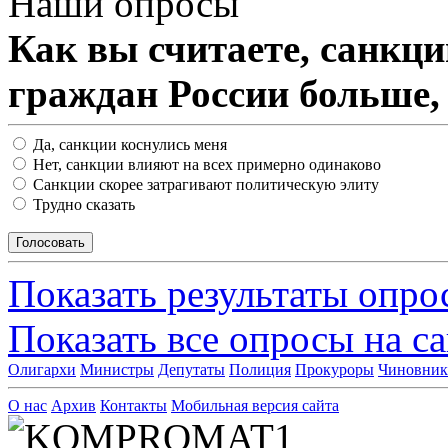
Наши опросы
Как вы считаете, санкц
граждан России больше,
Да, санкции коснулись меня
Нет, санкции влияют на всех примерно одинаково
Санкции скорее затрагивают политическую элиту
Трудно сказать
Показать результаты опро
Показать все опросы на с
Олигархи
Министры
Депутаты
Полиция
Прокуроры
Чиновни
О нас
Архив
Контакты
Мобильная версия сайта