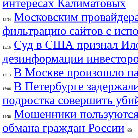
интересах Калиматовых
Московским провайдера
15:34
фильтрацию сайтов с исп
Суд в США признал Ил
15:16
дезинформации инвесторо
В Москве произошло па
15:13
В Петербурге задержал
15:06
подростка совершить убий
Мошенники пользуются
14:56
обмана граждан России