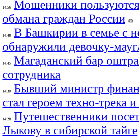
Мошенники пользуются
14:56
обмана граждан России
В Башкирии в семье с 
14:48
обнаружили девочку-мауг
Магаданский бар оштраф
14:45
сотрудника
Бывший министр финан
14:39
стал героем техно-трека 
Путешественники посе
14:28
Лыкову в сибирской тайге