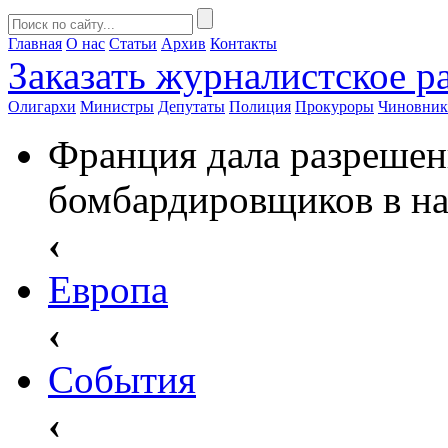
Главная
О нас
Статьи
Архив
Контакты
Заказать
журналистское ра
Олигархи
Министры
Депутаты
Полиция
Прокуроры
Чиновни
Франция дала разрешен
бомбардировщиков в н
‹
Европа
‹
События
‹