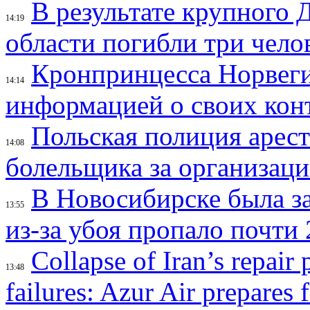
В результате крупного 
14:19
области погибли три чело
Кронпринцесса Норвег
14:14
информацией о своих кон
Польская полиция арес
14:08
болельщика за организац
В Новосибирске была з
13:55
из-за убоя пропало почти 
Collapse of Iran’s repair
13:48
failures: Azur Air prepares 