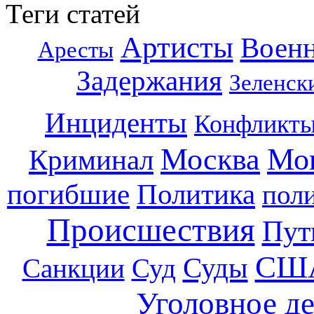
Теги статей
Артисты
Воен
Аресты
Задержания
Зеленск
Инциденты
Конфликт
Москва
Мо
Криминал
погибшие
Политика
пол
Происшествия
Пут
СШ
Суды
Санкции
Суд
Уголовное д