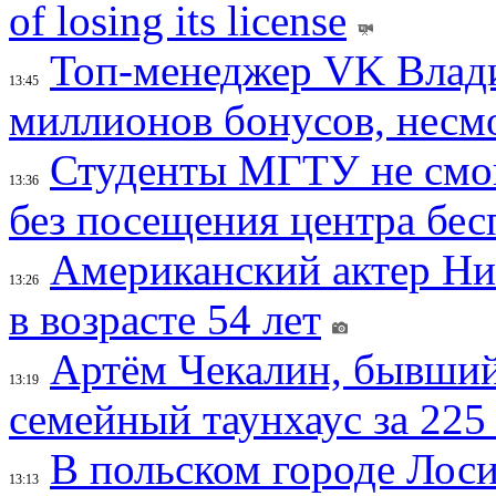
of losing its license
Топ-менеджер VK Влад
13:45
миллионов бонусов, несм
Студенты МГТУ не смо
13:36
без посещения центра бе
Американский актер Ни
13:26
в возрасте 54 лет
Артём Чекалин, бывший
13:19
семейный таунхаус за 225
В польском городе Лос
13:13