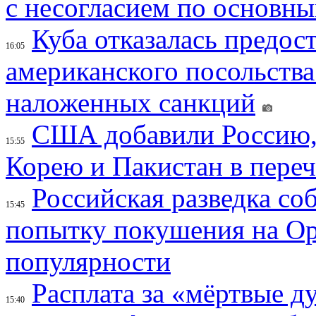
с несогласием по основн
Куба отказалась предос
16:05
американского посольства
наложенных санкций
США добавили Россию,
15:55
Корею и Пакистан в переч
Российская разведка со
15:45
попытку покушения на Ор
популярности
Расплата за «мёртвые д
15:40