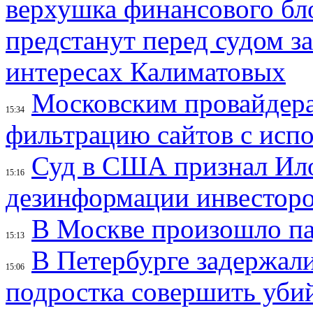
верхушка финансового б
предстанут перед судом з
интересах Калиматовых
Московским провайдера
15:34
фильтрацию сайтов с исп
Суд в США признал Ил
15:16
дезинформации инвесторо
В Москве произошло па
15:13
В Петербурге задержал
15:06
подростка совершить убий