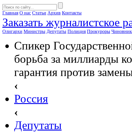
Главная
О нас
Статьи
Архив
Контакты
Заказать
журналистское ра
Олигархи
Министры
Депутаты
Полиция
Прокуроры
Чиновни
Спикер Государственно
борьба за миллиарды к
гарантия против замены
‹
Россия
‹
Депутаты