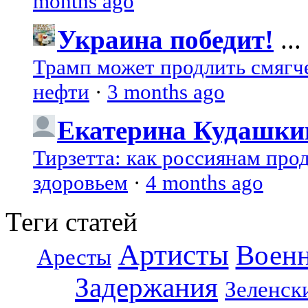
months ago
Украина победит!
...
Трамп может продлить смягч
нефти
·
3 months ago
Екатерина Кудашки
Тирзетта: как россиянам про
здоровьем
·
4 months ago
Теги статей
Артисты
Воен
Аресты
Задержания
Зеленск