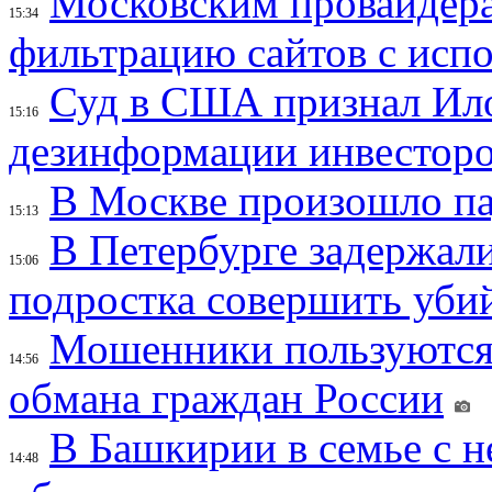
Московским провайдера
15:34
фильтрацию сайтов с исп
Суд в США признал Ил
15:16
дезинформации инвесторо
В Москве произошло па
15:13
В Петербурге задержал
15:06
подростка совершить убий
Мошенники пользуются
14:56
обмана граждан России
В Башкирии в семье с 
14:48