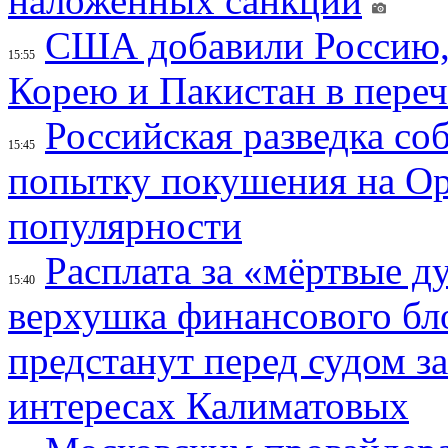
наложенных санкций
США добавили Россию,
15:55
Корею и Пакистан в переч
Российская разведка со
15:45
попытку покушения на Ор
популярности
Расплата за «мёртвые д
15:40
верхушка финансового б
предстанут перед судом з
интересах Калиматовых