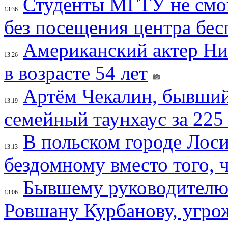
Студенты МГТУ не смо
13:36
без посещения центра бе
Американский актер Ни
13:26
в возрасте 54 лет
Артём Чекалин, бывший
13:19
семейный таунхаус за 225
В польском городе Лос
13:13
бездомному вместо того, ч
Бывшему руководителю 
13:06
Ровшану Курбанову, угрож