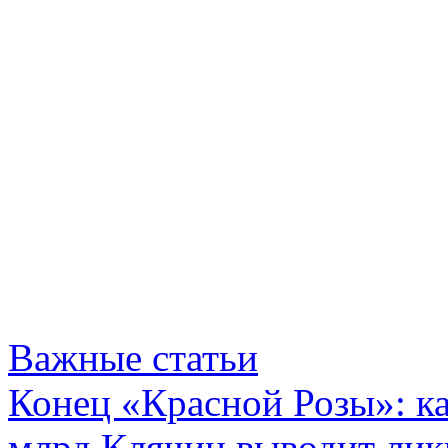
Важные статьи
Конец «Красной Розы»: к
млрд Клячин выводит лик