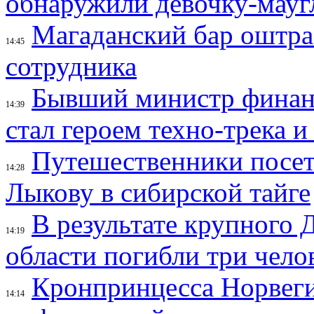
обнаружили девочку-мауг
Магаданский бар оштраф
14:45
сотрудника
Бывший министр финан
14:39
стал героем техно-трека 
Путешественники посе
14:28
Лыкову в сибирской тайге
В результате крупного 
14:19
области погибли три чело
Кронпринцесса Норвег
14:14