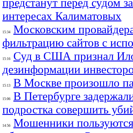
предстанут перед судом з
интересах Калиматовых
Московским провайдера
15:34
фильтрацию сайтов с исп
Суд в США признал Ил
15:16
дезинформации инвесторо
В Москве произошло па
15:13
В Петербурге задержал
15:06
подростка совершить убий
Мошенники пользуются
14:56