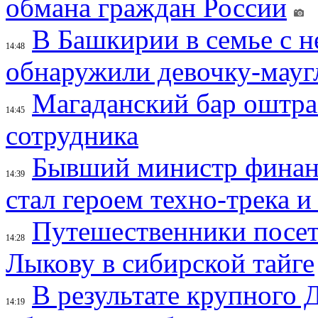
обмана граждан России
В Башкирии в семье с 
14:48
обнаружили девочку-мауг
Магаданский бар оштраф
14:45
сотрудника
Бывший министр финан
14:39
стал героем техно-трека 
Путешественники посе
14:28
Лыкову в сибирской тайге
В результате крупного 
14:19