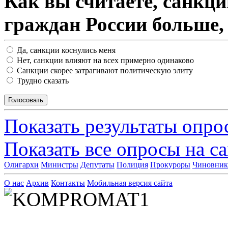
Как вы считаете, санкц
граждан России больше,
Да, санкции коснулись меня
Нет, санкции влияют на всех примерно одинаково
Санкции скорее затрагивают политическую элиту
Трудно сказать
Показать результаты опро
Показать все опросы на с
Олигархи
Министры
Депутаты
Полиция
Прокуроры
Чиновни
О нас
Архив
Контакты
Мобильная версия сайта