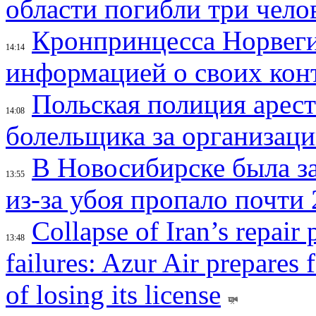
области погибли три чело
Кронпринцесса Норвег
14:14
информацией о своих кон
Польская полиция арес
14:08
болельщика за организац
В Новосибирске была з
13:55
из-за убоя пропало почти 
Collapse of Iran’s repair
13:48
failures: Azur Air prepares 
of losing its license