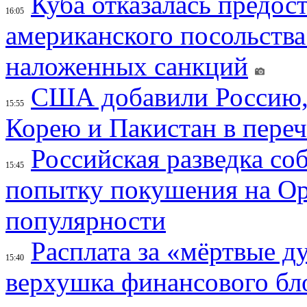
Куба отказалась предос
16:05
американского посольства
наложенных санкций
США добавили Россию,
15:55
Корею и Пакистан в переч
Российская разведка со
15:45
попытку покушения на Ор
популярности
Расплата за «мёртвые д
15:40
верхушка финансового б