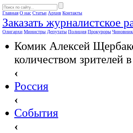
Главная
О нас
Статьи
Архив
Контакты
Заказать
журналистское ра
Олигархи
Министры
Депутаты
Полиция
Прокуроры
Чиновни
Комик Алексей Щербако
количеством зрителей в
‹
Россия
‹
События
‹