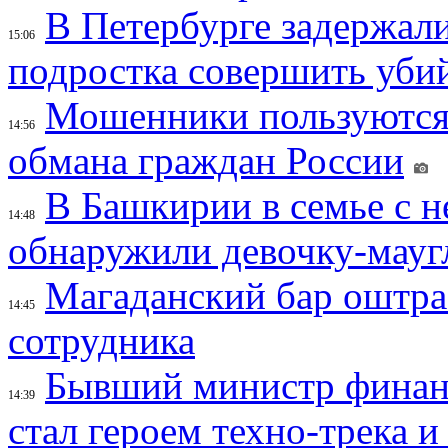
В Петербурге задержал
15:06
подростка совершить убий
Мошенники пользуются
14:56
обмана граждан России
В Башкирии в семье с 
14:48
обнаружили девочку-мауг
Магаданский бар оштраф
14:45
сотрудника
Бывший министр финан
14:39
стал героем техно-трека 