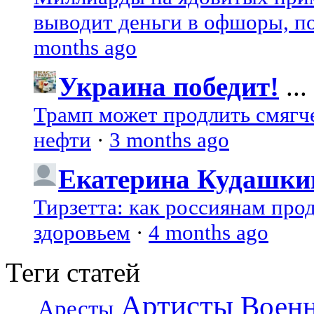
выводит деньги в офшоры, по
months ago
Украина победит!
...
Трамп может продлить смягч
нефти
·
3 months ago
Екатерина Кудашки
Тирзетта: как россиянам про
здоровьем
·
4 months ago
Теги статей
Артисты
Воен
Аресты