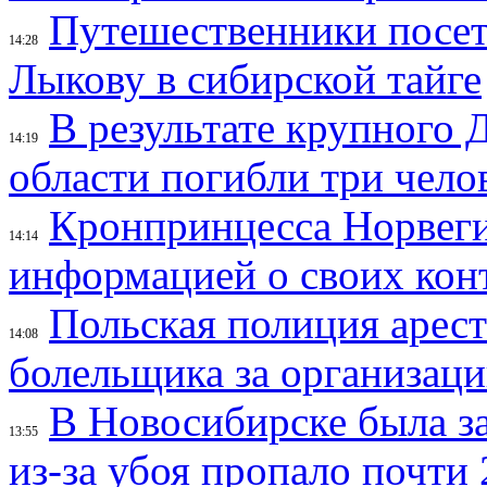
Путешественники посе
14:28
Лыкову в сибирской тайге
В результате крупного 
14:19
области погибли три чело
Кронпринцесса Норвег
14:14
информацией о своих кон
Польская полиция арес
14:08
болельщика за организац
В Новосибирске была з
13:55
из-за убоя пропало почти 