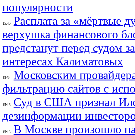
популярности
Расплата за «мёртвые д
15:40
верхушка финансового б
предстанут перед судом з
интересах Калиматовых
Московским провайдера
15:34
фильтрацию сайтов с исп
Суд в США признал Ил
15:16
дезинформации инвесторо
В Москве произошло па
15:13