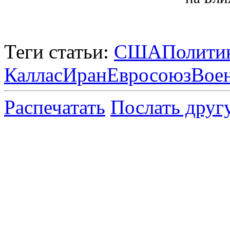
Теги статьи:
США
Полити
Каллас
Иран
Евросоюз
Вое
Распечатать
Послать друг