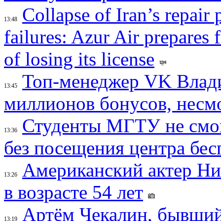
Collapse of Iran’s repair
13:48
failures: Azur Air prepares 
of losing its license
Топ-менеджер VK Влад
13:45
миллионов бонусов, несм
Студенты МГТУ не смо
13:36
без посещения центра бе
Американский актер Ни
13:26
в возрасте 54 лет
Артём Чекалин, бывший
13:19