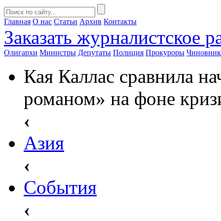
Главная
О нас
Статьи
Архив
Контакты
Заказать
журналистское ра
Олигархи
Министры
Депутаты
Полиция
Прокуроры
Чиновни
Кая Каллас сравнила н
романом» на фоне криз
‹
Азия
‹
События
‹