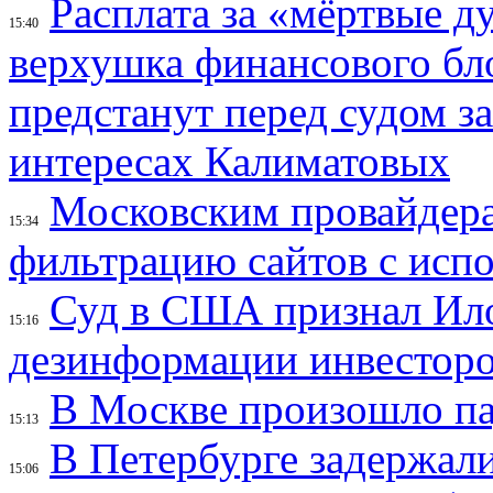
Расплата за «мёртвые д
15:40
верхушка финансового б
предстанут перед судом з
интересах Калиматовых
Московским провайдера
15:34
фильтрацию сайтов с исп
Суд в США признал Ил
15:16
дезинформации инвесторо
В Москве произошло па
15:13
В Петербурге задержал
15:06