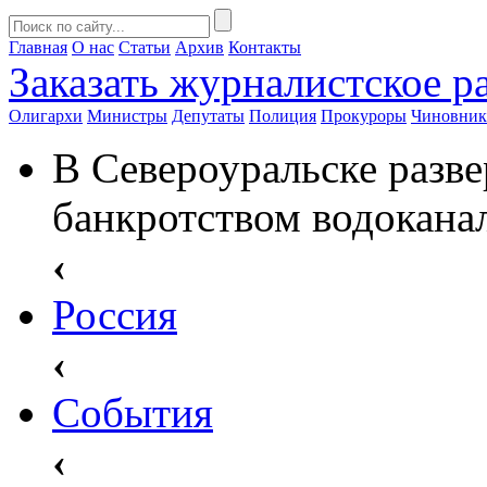
Главная
О нас
Статьи
Архив
Контакты
Заказать
журналистское ра
Олигархи
Министры
Депутаты
Полиция
Прокуроры
Чиновни
В Североуральске разве
банкротством водокана
‹
Россия
‹
События
‹