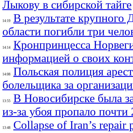
Лыкову в сибирской тайге
В результате крупного 
14:19
области погибли три чело
Кронпринцесса Норвег
14:14
информацией о своих кон
Польская полиция арес
14:08
болельщика за организац
В Новосибирске была з
13:55
из-за убоя пропало почти 
Collapse of Iran’s repair
13:48