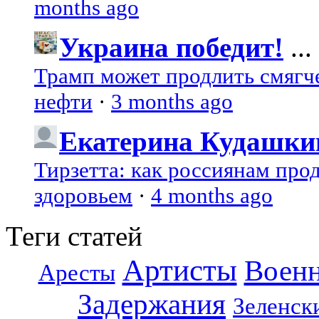
months ago
Украина победит!
...
Трамп может продлить смягч
нефти
·
3 months ago
Екатерина Кудашки
Тирзетта: как россиянам про
здоровьем
·
4 months ago
Теги статей
Артисты
Воен
Аресты
Задержания
Зеленск