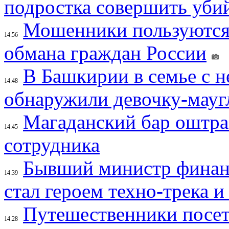
подростка совершить убий
Мошенники пользуются
14:56
обмана граждан России
В Башкирии в семье с 
14:48
обнаружили девочку-мауг
Магаданский бар оштраф
14:45
сотрудника
Бывший министр финан
14:39
стал героем техно-трека 
Путешественники посе
14:28