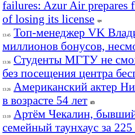
failures: Azur Air prepares 
of losing its license
Топ-менеджер VK Влад
13:45
миллионов бонусов, несм
Студенты МГТУ не смо
13:36
без посещения центра бе
Американский актер Ни
13:26
в возрасте 54 лет
Артём Чекалин, бывший
13:19
семейный таунхаус за 225