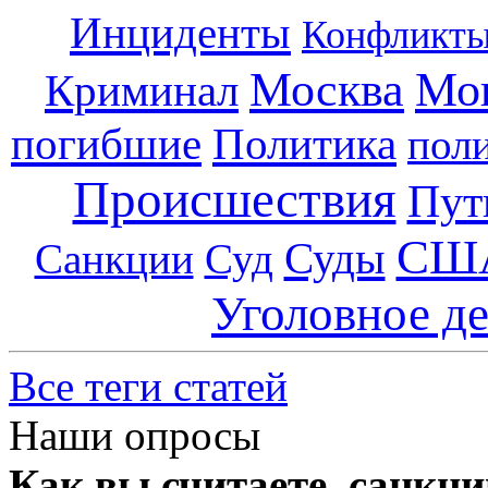
Инциденты
Конфликт
Москва
Мо
Криминал
погибшие
Политика
пол
Происшествия
Пут
СШ
Суды
Санкции
Суд
Уголовное д
Все теги статей
Наши опросы
Как вы считаете, санкц