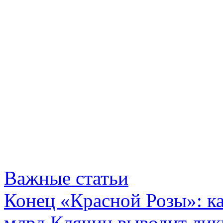
Важные статьи
Конец «Красной Розы»: к
млрд Клячин выводит лик