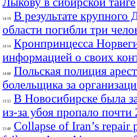
Лыкову в сибирской тайге
В результате крупного 
14:19
области погибли три чело
Кронпринцесса Норвег
14:14
информацией о своих кон
Польская полиция арес
14:08
болельщика за организац
В Новосибирске была з
13:55
из-за убоя пропало почти 
Collapse of Iran’s repair
13:48