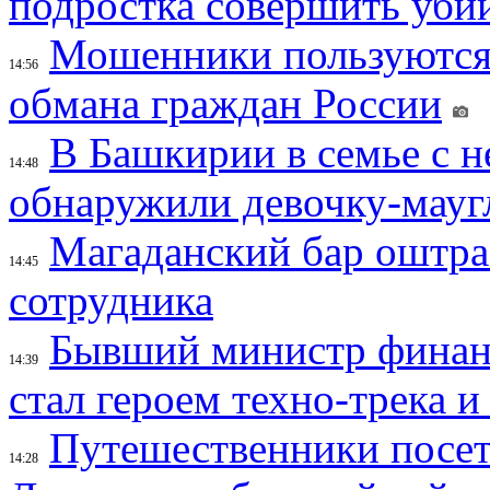
подростка совершить убий
Мошенники пользуются
14:56
обмана граждан России
В Башкирии в семье с 
14:48
обнаружили девочку-мауг
Магаданский бар оштраф
14:45
сотрудника
Бывший министр финан
14:39
стал героем техно-трека 
Путешественники посе
14:28