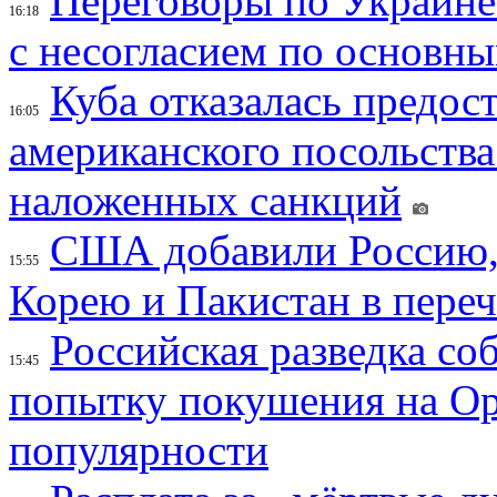
Переговоры по Украине
16:18
с несогласием по основн
Куба отказалась предос
16:05
американского посольства
наложенных санкций
США добавили Россию,
15:55
Корею и Пакистан в переч
Российская разведка со
15:45
попытку покушения на Ор
популярности