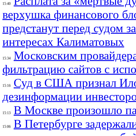
Расплата за «мёртвые д
15:40
верхушка финансового б
предстанут перед судом з
интересах Калиматовых
Московским провайдера
15:34
фильтрацию сайтов с исп
Суд в США признал Ил
15:16
дезинформации инвесторо
В Москве произошло па
15:13
В Петербурге задержал
15:06