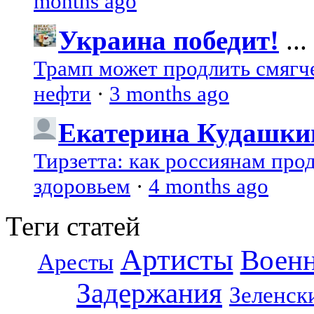
months ago
Украина победит!
...
Трамп может продлить смягч
нефти
·
3 months ago
Екатерина Кудашки
Тирзетта: как россиянам про
здоровьем
·
4 months ago
Теги статей
Артисты
Воен
Аресты
Задержания
Зеленск