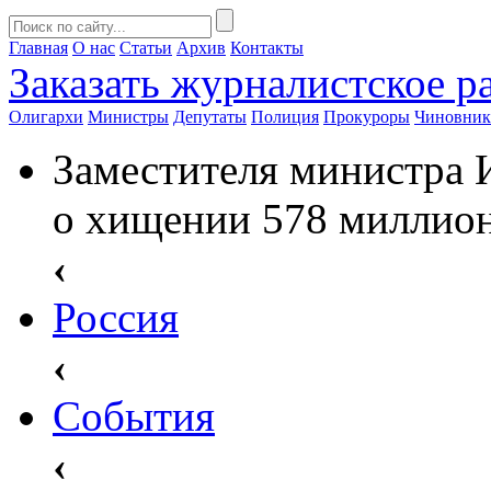
Главная
О нас
Статьи
Архив
Контакты
Заказать
журналистское ра
Олигархи
Министры
Депутаты
Полиция
Прокуроры
Чиновни
Заместителя министра 
о хищении 578 миллион
‹
Россия
‹
События
‹