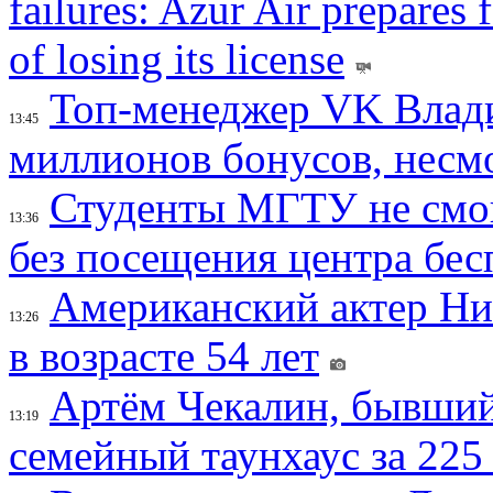
failures: Azur Air prepares 
of losing its license
Топ-менеджер VK Влад
13:45
миллионов бонусов, несм
Студенты МГТУ не смо
13:36
без посещения центра бе
Американский актер Ни
13:26
в возрасте 54 лет
Артём Чекалин, бывший
13:19
семейный таунхаус за 225