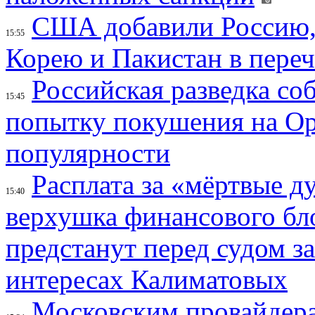
США добавили Россию,
15:55
Корею и Пакистан в переч
Российская разведка со
15:45
попытку покушения на Ор
популярности
Расплата за «мёртвые д
15:40
верхушка финансового б
предстанут перед судом з
интересах Калиматовых
Московским провайдера