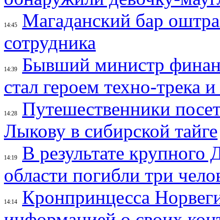
Магаданский бар оштраф
14:45
сотрудника
Бывший министр финан
14:39
стал героем техно-трека 
Путешественники посе
14:28
Лыкову в сибирской тайге
В результате крупного 
14:19
области погибли три чело
Кронпринцесса Норвег
14:14
информацией о своих кон