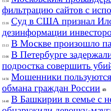
15:34
фильтрацию сайтов с исп
Суд в США признал Ил
15:16
дезинформации инвесторо
В Москве произошло па
15:13
В Петербурге задержал
15:06
подростка совершить убий
Мошенники пользуются
14:56
обмана граждан России
В Башкирии в семье с 
14:48
обнаружили девочку-мауг