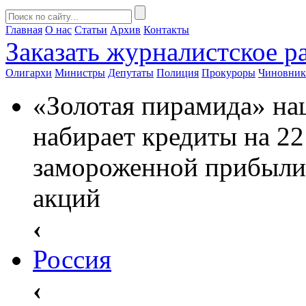
Главная
О нас
Статьи
Архив
Контакты
Заказать
журналистское ра
Олигархи
Министры
Депутаты
Полиция
Прокуроры
Чиновни
«Золотая пирамида» на
набирает кредиты на 22
замороженной прибыли 
акций
‹
Россия
‹