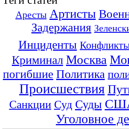
Артисты
Воен
Аресты
Задержания
Зеленск
Инциденты
Конфликт
Москва
Мо
Криминал
погибшие
Политика
пол
Происшествия
Пут
СШ
Суды
Санкции
Суд
Уголовное д