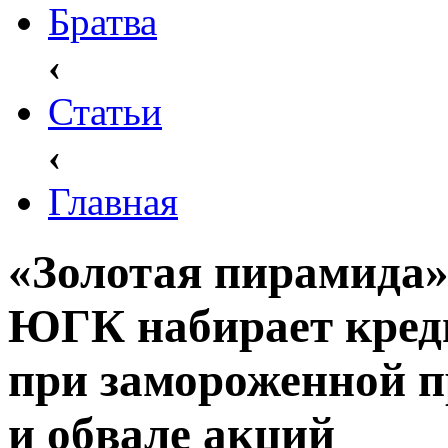
Братва
‹
Статьи
‹
Главная
«Золотая пирамида»
ЮГК набирает креди
при замороженной п
и обвале акций