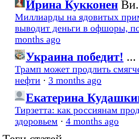
Ирина Кукконен
Ви.
Миллиарды на ядовитых при
выводит деньги в офшоры, по
months ago
Украина победит!
...
Трамп может продлить смягч
нефти
·
3 months ago
Екатерина Кудашки
Тирзетта: как россиянам про
здоровьем
·
4 months ago
Теги статей