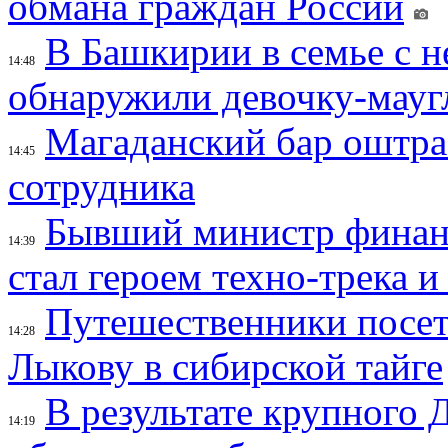
обмана граждан России
В Башкирии в семье с 
14:48
обнаружили девочку-мауг
Магаданский бар оштраф
14:45
сотрудника
Бывший министр финан
14:39
стал героем техно-трека 
Путешественники посе
14:28
Лыкову в сибирской тайге
В результате крупного 
14:19