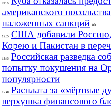
Куба отказалась предос
16:05
американского посольства
наложенных санкций
США добавили Россию,
15:55
Корею и Пакистан в переч
Российская разведка со
15:45
попытку покушения на Ор
популярности
Расплата за «мёртвые д
15:40
верхушка финансового б