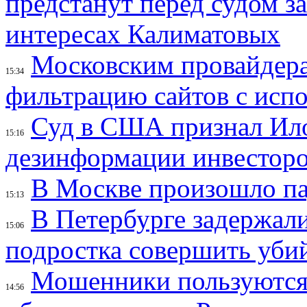
предстанут перед судом з
интересах Калиматовых
Московским провайдера
15:34
фильтрацию сайтов с исп
Суд в США признал Ил
15:16
дезинформации инвесторо
В Москве произошло па
15:13
В Петербурге задержал
15:06
подростка совершить убий
Мошенники пользуются
14:56