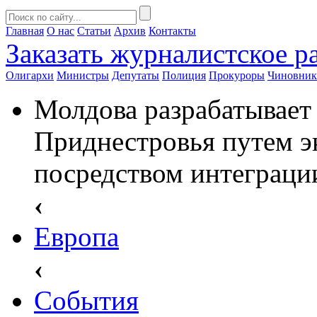
Главная
О нас
Статьи
Архив
Контакты
Заказать
журналистское ра
Олигархи
Министры
Депутаты
Полиция
Прокуроры
Чиновни
Молдова разрабатывает
Приднестровья путем э
посредством интеграци
‹
Европа
‹
События