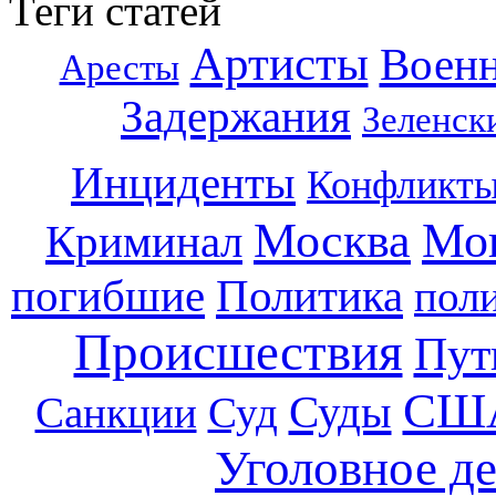
Теги статей
Артисты
Воен
Аресты
Задержания
Зеленск
Инциденты
Конфликт
Москва
Мо
Криминал
погибшие
Политика
пол
Происшествия
Пут
СШ
Суды
Санкции
Суд
Уголовное д