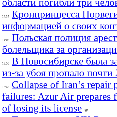
области погибли три чело
Кронпринцесса Норвег
14:14
информацией о своих кон
Польская полиция арес
14:08
болельщика за организац
В Новосибирске была з
13:55
из-за убоя пропало почти 
Collapse of Iran’s repair
13:48
failures: Azur Air prepares 
of losing its license