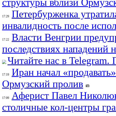
структуры вблизи Ормузс
Петербурженка утратила
17:29
инвалидность после испол
Власти Венгрии предуп
17:22
последствиях нападений 
Читайте нас в Telegram.
Иран начал «продавать»
17:19
Ормузский пролив
Аферист Павел Николюк
17:09
столичные кол-центры гр