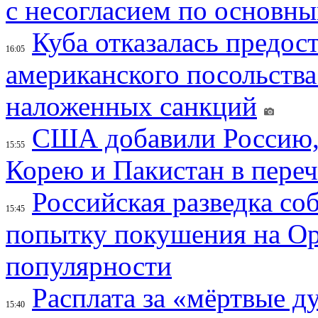
с несогласием по основн
Куба отказалась предос
16:05
американского посольства
наложенных санкций
США добавили Россию,
15:55
Корею и Пакистан в переч
Российская разведка со
15:45
попытку покушения на Ор
популярности
Расплата за «мёртвые д
15:40