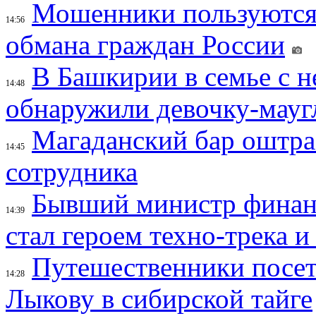
Мошенники пользуются
14:56
обмана граждан России
В Башкирии в семье с 
14:48
обнаружили девочку-мауг
Магаданский бар оштраф
14:45
сотрудника
Бывший министр финан
14:39
стал героем техно-трека 
Путешественники посе
14:28
Лыкову в сибирской тайге