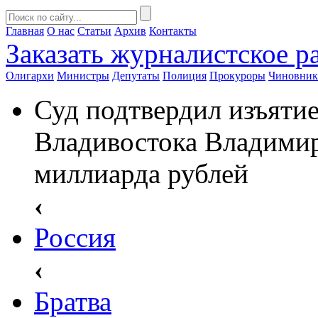
Главная
О нас
Статьи
Архив
Контакты
Заказать
журналистское ра
Олигархи
Министры
Депутаты
Полиция
Прокуроры
Чиновни
Суд подтвердил изъяти
Владивостока Владимир
миллиарда рублей
‹
Россия
‹
Братва