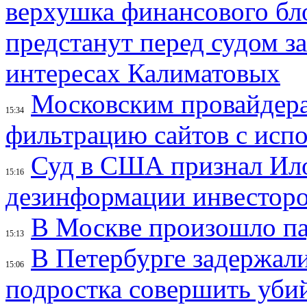
верхушка финансового б
предстанут перед судом з
интересах Калиматовых
Московским провайдера
15:34
фильтрацию сайтов с исп
Суд в США признал Ил
15:16
дезинформации инвесторо
В Москве произошло па
15:13
В Петербурге задержал
15:06
подростка совершить убий