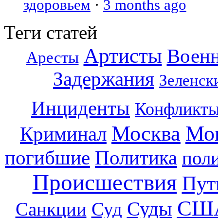
здоровьем
·
3 months ago
Теги статей
Артисты
Воен
Аресты
Задержания
Зеленск
Инциденты
Конфликт
Москва
Мо
Криминал
погибшие
Политика
пол
Происшествия
Пут
СШ
Суды
Санкции
Суд