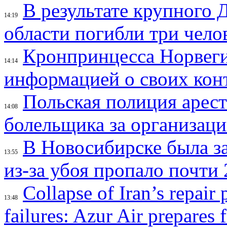
В результате крупного 
14:19
области погибли три чело
Кронпринцесса Норвег
14:14
информацией о своих кон
Польская полиция арес
14:08
болельщика за организац
В Новосибирске была з
13:55
из-за убоя пропало почти 
Collapse of Iran’s repair
13:48
failures: Azur Air prepares 