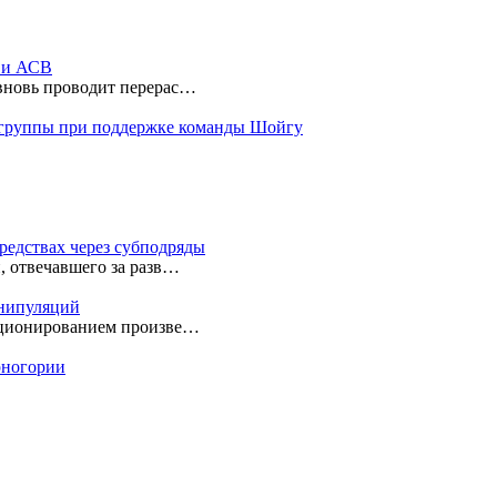
ы и АСВ
 вновь проводит перерас…
 группы при поддержке команды Шойгу
редствах через субподряды
, отвечавшего за разв…
анипуляций
екционированием произве…
ерногории