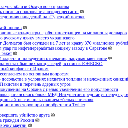
уктуры вблизи Ормузского пролива
ь после использования антидепрессанта
ледствиях нападений на «Турецкий поток»
кий пролив
толичные кол-центры грабят иностранцев на миллионы долларов
о русскому языку вместо украинского
 Долматов был осужден на 7 лет за кражу 370 миллионов рублей
 удар по нефтеперерабатывающему заводу в Саратове
 ракет
ларета и проведении отпевания, нарушая завещание
 на местах бывших концлагерей, в список ЮНЕСКО
енный конфликт с Ираном
несогласием по основным вопросам
о посольства в условиях нехватки топлива и наложенных санкци
акистан в перечень ядерных угроз
покушения на Орбана с целью увеличения его популярности
хушка финансового блока МВД Ингушетии предстанут перед судо
цию сайтов с использованием «белых списков»
ции инвесторов при приобретении Twitter
овершить убийство друга
а граждан России
евочку-маугли