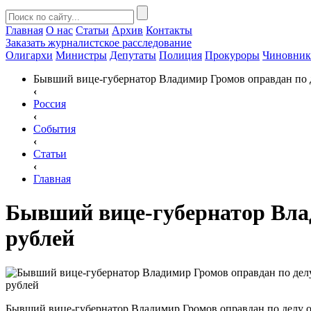
Главная
О нас
Статьи
Архив
Контакты
Заказать
журналистское расследование
Олигархи
Министры
Депутаты
Полиция
Прокуроры
Чиновни
Бывший вице-губернатор Владимир Громов оправдан по 
‹
Россия
‹
События
‹
Статьи
‹
Главная
Бывший вице-губернатор Влад
рублей
Бывший вице-губернатор Владимир Громов оправдан по делу 