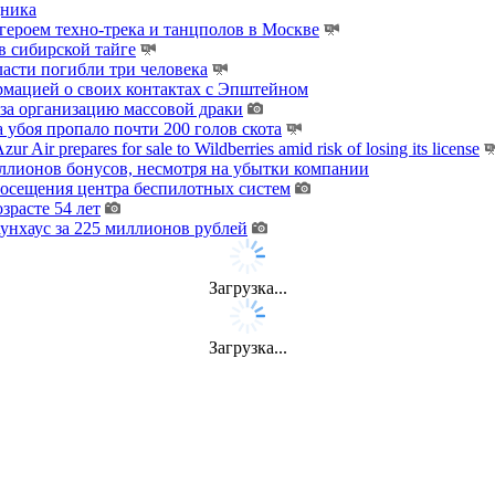
дника
ероем техно-трека и танцполов в Москве
 сибирской тайге
ласти погибли три человека
мацией о своих контактах с Эпштейном
за организацию массовой драки
 убоя пропало почти 200 голов скота
zur Air prepares for sale to Wildberries amid risk of losing its license
лионов бонусов, несмотря на убытки компании
осещения центра беспилотных систем
зрасте 54 лет
унхаус за 225 миллионов рублей
Загрузка...
Загрузка...