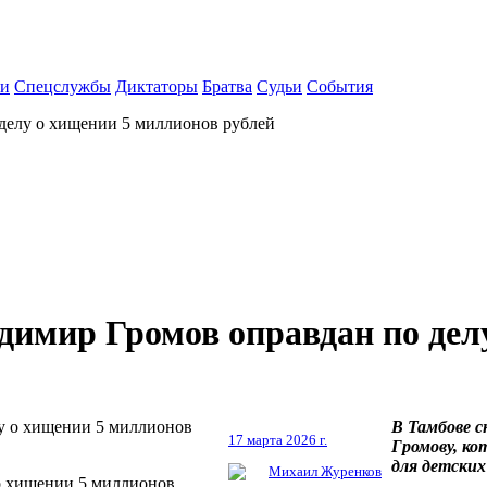
ки
Спецслужбы
Диктаторы
Братва
Судьи
События
делу о хищении 5 миллионов рублей
имир Громов оправдан по дел
В Тамбове с
17 марта 2026 г.
Громову, ко
для детских
Михаил Журенков
о хищении 5 миллионов