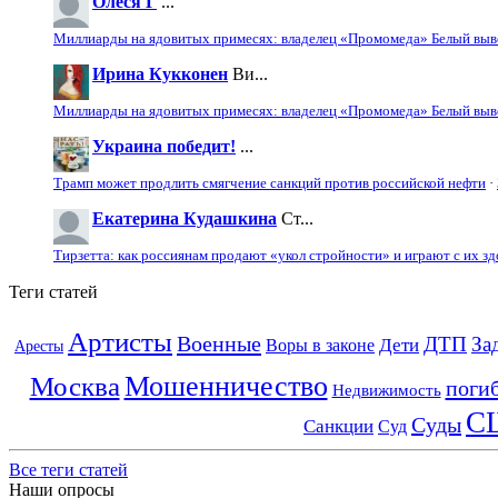
Олеся Г
...
Миллиарды на ядовитых примесях: владелец «Промомеда» Белый выво
Ирина Кукконен
Ви...
Миллиарды на ядовитых примесях: владелец «Промомеда» Белый выво
Украина победит!
...
Трамп может продлить смягчение санкций против российской нефти
·
Екатерина Кудашкина
Ст...
Тирзетта: как россиянам продают «укол стройности» и играют с их з
Теги статей
Артисты
Военные
ДТП
За
Дети
Воры в законе
Аресты
Мошенничество
Москва
поги
Недвижимость
С
Суды
Санкции
Суд
Все теги статей
Наши опросы