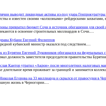
Клячин выводит ликвидные активы из-под удара Генпрокуратур
тства и известен своими «колхозными» рейдерскими захватами,
оны превратил бюджет Сочи в источник обогащения для своей
лекаются в освоение строительных миллиардов в Сочи.…
нздрава Кубани Евгений Филиппов
редной кубанский министр оказался под следствием.…
к из Бурятии Евгений Луковников обогащался на федеральных с
мал должность заместителя председателя правительства Бурятии
чеслав Кантор утратил «Акрон» после многолетних налоговых м
же длительное время проживает за границей и занимается колл
к Николая Егорова на 33 миллиарда и скрылся от правосудия в Ч
кошную жизнь в Черногории.…