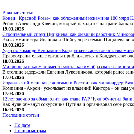
Важные статьи
Конец «Красной Розы»: как обложенный исками на 180 млрд 
Рейдер Александр Клячин, который находится на грани банкро
19.03.2026
Строительный спрут Цицкиева: как бывший работник Минобор
Экс-замминистра Иванова и Шойгу через семью Цицкиева вов
19.03.2026
Удар по команде Вениамина Кондратьева: арестован глава ми
Правоохранительные органы приближаются к Кондратьеву: оче
18.03.2026
Миллиарды в карман вместо моста: каким образом экс-чиновни
В столице задержали Евгения Луковникова, который ранее зани
17.03.2026
Израильский меценат с долгами в России: как миллиардер Вя
Компания «Акрон» ускользает из владений Кантора – он сам у
17.03.2026
12 лет заочно за обман элит: как глава РАР Чуян обчистил бан
Как Чуян обманул сокурсника Путина и организовал себе рос
16.03.2026
Последние статьи
По дате
По просмотрам