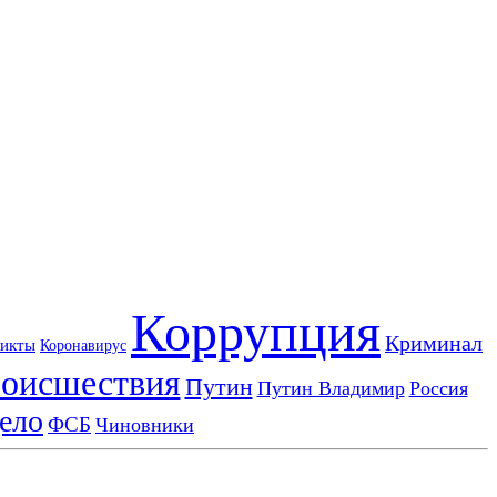
Коррупция
Криминал
икты
Коронавирус
оисшествия
Путин
Путин Владимир
Россия
ело
ФСБ
Чиновники