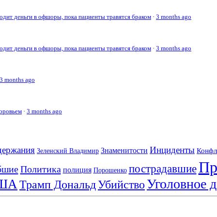
дит деньги в офшоры, пока пациенты травятся браком
·
3 months ago
дит деньги в офшоры, пока пациенты травятся браком
·
3 months ago
3 months ago
доровьем
·
3 months ago
держания
Инциденты
Знаменитости
Конфл
Зеленский Владимир
Пр
пострадавшие
бшие
Политика
полиция
Порошенко
Уголовное д
ША
Трамп Дональд
Убийство