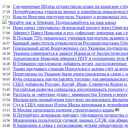
Соединенные Штаты осуществили атаки на иранские стр
17:36
Петербурженка утратила зрение и приобрела инвалидност
17:29
Власти Венгрии предупредили Украину о возможных пос
17:22
Читайте нас в Telegram. Подписывайтесь на наш канал
Иран начал «продавать» безопасный проход через Ормузс
17:19
Аферист Павел Николюк и его «офисная» империя: как с
17:09
В Польше 75% украинских учеников предпочли экзамен п
17:05
Бывший заместитель руководителя Росприроднадзора Олег
16:57
Генеральный штаб Вооруженных сил Украины подтвердил
16:47
Украина сомневается в защите Израиля от баллистических
16:39
Архиепископ Никодим обвинил ПЦУ в похищении тела Фи
16:35
В Германии предложили добавить музеи, расположенные
16:28
Трамп предъявил странам Персидского залива счёт за во
16:25
Переговоры по Украине были приостановлены в связи с 
16:18
Куба отказалась предоставлять топливо для американског
16:05
США добавили Россию, Китай, Иран, Северную Корею и П
15:55
Российская разведка собиралась инсценировать попытку 
15:45
Расплата за «мёртвые души»: замминистра Точиев и вер
15:40
Московским провайдерам поручено организовать фильтра
15:34
Суд в США признал Илона Маска виновным в дезинформа
15:16
В Москве произошло падение строительного крана
15:13
В Петербурге задержали девушку, убедившую подростка с
15:06
Мошенники пользуются утечкой данных СДЭК для обман
14:56
В Башкирии в семье с несколькими детьми обнаружили д
14:48