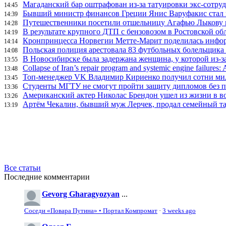
Магаданский бар оштрафован из-за татуировки экс-сотру
14:45
Бывший министр финансов Греции Янис Варуфакис стал г
14:39
Путешественники посетили отшельницу Агафью Лыкову в
14:28
В результате крупного ДТП с бензовозом в Ростовской об
14:19
Кронпринцесса Норвегии Метте-Марит поделилась инфор
14:14
Польская полиция арестовала 83 футбольных болельщика 
14:08
В Новосибирске была задержана женщина, у которой из-за
13:55
Collapse of Iran’s repair program and systemic engine failures: A
13:48
Топ-менеджер VK Владимир Кириенко получил сотни мил
13:45
Студенты МГТУ не смогут пройти защиту дипломов без п
13:36
Американский актер Николас Брендон ушел из жизни в во
13:26
Артём Чекалин, бывший муж Лерчек, продал семейный та
13:19
Все статьи
Последние комментарии
Gevorg Gharagyozyan
...
Соседи «Повара Путина» • Портал Компромат
·
3 weeks ago