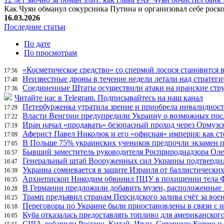
Как Чуян обманул сокурсника Путина и организовал себе рос
16.03.2026
Последние статьи
По дате
По просмотрам
«Косметическое средство» со спермой лосося становится
17:56
Неизвестные дроны в течение недели летали над страте
17:48
Соединенные Штаты осуществили атаки на иранские стр
17:36
Читайте нас в Telegram. Подписывайтесь на наш канал
Петербурженка утратила зрение и приобрела инвалидност
17:29
Власти Венгрии предупредили Украину о возможных пос
17:22
Иран начал «продавать» безопасный проход через Ормузс
17:19
Аферист Павел Николюк и его «офисная» империя: как с
17:09
В Польше 75% украинских учеников предпочли экзамен п
17:05
Бывший заместитель руководителя Росприроднадзора Олег
16:57
Генеральный штаб Вооруженных сил Украины подтвердил
16:47
Украина сомневается в защите Израиля от баллистических
16:39
Архиепископ Никодим обвинил ПЦУ в похищении тела Фи
16:35
В Германии предложили добавить музеи, расположенные
16:28
Трамп предъявил странам Персидского залива счёт за во
16:25
Переговоры по Украине были приостановлены в связи с 
16:18
Куба отказалась предоставлять топливо для американског
16:05
США добавили Россию, Китай, Иран, Северную Корею и П