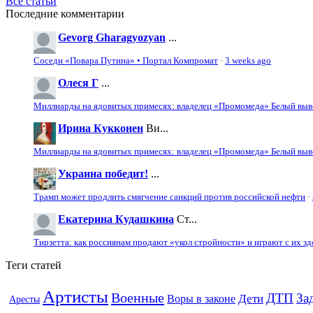
Все статьи
Последние комментарии
Gevorg Gharagyozyan
...
Соседи «Повара Путина» • Портал Компромат
·
3 weeks ago
Олеся Г
...
Миллиарды на ядовитых примесях: владелец «Промомеда» Белый выво
Ирина Кукконен
Ви...
Миллиарды на ядовитых примесях: владелец «Промомеда» Белый выво
Украина победит!
...
Трамп может продлить смягчение санкций против российской нефти
·
Екатерина Кудашкина
Ст...
Тирзетта: как россиянам продают «укол стройности» и играют с их з
Теги статей
Артисты
Военные
ДТП
За
Дети
Воры в законе
Аресты