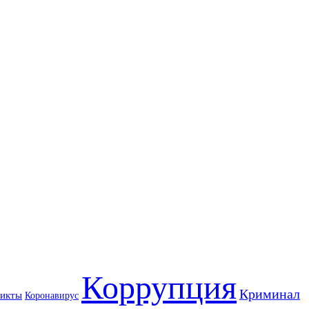
Коррупция
Криминал
икты
Коронавирус