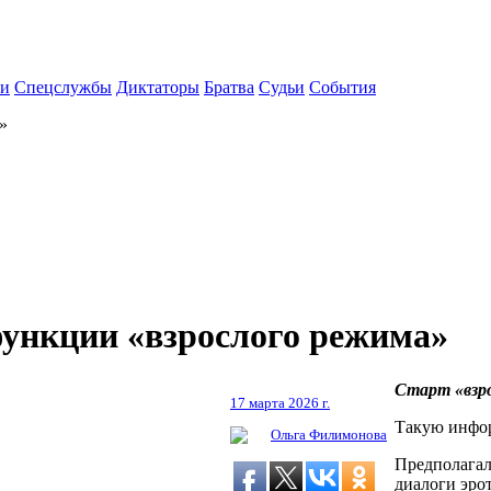
ки
Спецслужбы
Диктаторы
Братва
Судьи
События
»
функции «взрослого режима»
Старт «взро
17 марта 2026 г.
Такую инфо
Ольга Филимонова
Предполагало
диалоги эро