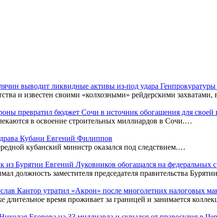
Клячин выводит ликвидные активы из-под удара Генпрокуратур
тства и известен своими «колхозными» рейдерскими захватами,
оны превратил бюджет Сочи в источник обогащения для своей
лекаются в освоение строительных миллиардов в Сочи.…
нздрава Кубани Евгений Филиппов
редной кубанский министр оказался под следствием.…
к из Бурятии Евгений Луковников обогащался на федеральных с
мал должность заместителя председателя правительства Бурятии
чеслав Кантор утратил «Акрон» после многолетних налоговых м
же длительное время проживает за границей и занимается колл
к Николая Егорова на 33 миллиарда и скрылся от правосудия в Ч