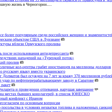
кошную жизнь в Черногории.…
 все более популярным среди российских женщин и знаменитосте
гическим объектом США в Луизиане
уктуры вблизи Ормузского пролива
ь после использования антидепрессанта
ледствиях нападений на «Турецкий поток»
кий пролив
толичные кол-центры грабят иностранцев на миллионы долларов
о русскому языку вместо украинского
 Долматов был осужден на 7 лет за кражу 370 миллионов рублей
 удар по нефтеперерабатывающему заводу в Саратове
 ракет
ларета и проведении отпевания, нарушая завещание
 на местах бывших концлагерей, в список ЮНЕСКО
енный конфликт с Ираном
несогласием по основным вопросам
о посольства в условиях нехватки топлива и наложенных санкци
акистан в перечень ядерных угроз