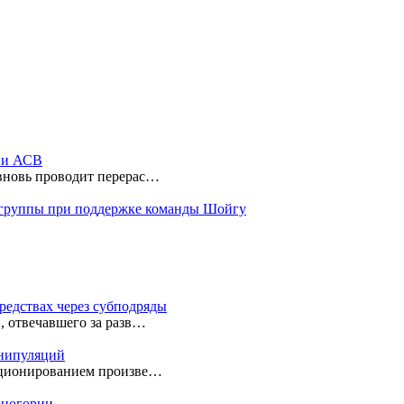
ы и АСВ
 вновь проводит перерас…
 группы при поддержке команды Шойгу
редствах через субподряды
, отвечавшего за разв…
анипуляций
екционированием произве…
ерногории