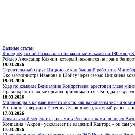
Важные статьи
Конец «Красной Розы»: как обложенный исками на 180 млрд 
Рейдер Александр Клячин, который находится на грани банкро
19.03.2026
Строительный спрут Цицкиева: как бывший работник Минобор
Экс-замминистра Иванова и Шойгу через семью Цицкиева вов
19.03.2026
Удар по команде Вениамина Кондратьева: арестован глава ми
Правоохранительные органы приближаются к Кондратьеву: оче
18.03.2026
Миллиарды в карман вместо моста: каким образом экс-чиновни
В столице задержали Евгения Луковникова, который ранее зани
17.03.2026
Израильский меценат с долгами в России: как миллиардер Вя
Компания «Акрон» ускользает из владений Кантора – он сам у
17.03.2026
12 лет заочно за обман элит: как глава РАР Чуян обчистил бан