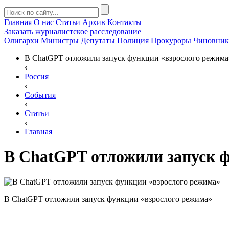
Главная
О нас
Статьи
Архив
Контакты
Заказать
журналистское расследование
Олигархи
Министры
Депутаты
Полиция
Прокуроры
Чиновни
В ChatGPT отложили запуск функции «взрослого режима
‹
Россия
‹
События
‹
Статьи
‹
Главная
В ChatGPT отложили запуск 
В ChatGPT отложили запуск функции «взрослого режима»