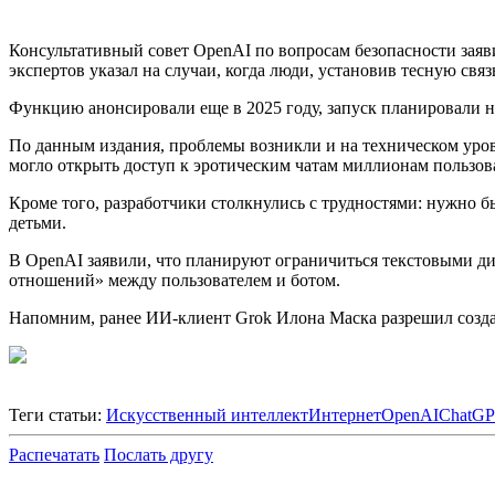
Консультативный совет OpenAI по вопросам безопасности заяв
экспертов указал на случаи, когда люди, установив тесную свя
Функцию анонсировали еще в 2025 году, запуск планировали на 
По данным издания, проблемы возникли и на техническом уров
могло открыть доступ к эротическим чатам миллионам пользова
Кроме того, разработчики столкнулись с трудностями: нужно 
детьми.
В OpenAI заявили, что планируют ограничиться текстовыми д
отношений» между пользователем и ботом.
Напомним, ранее ИИ-клиент Grok Илона Маска разрешил создани
Теги статьи:
Искусственный интеллект
Интернет
OpenAI
ChatG
Распечатать
Послать другу