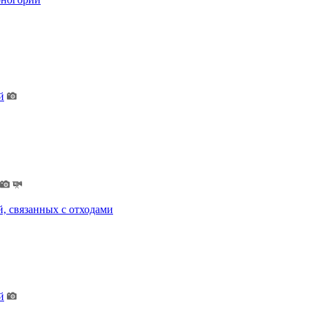
й
, связанных с отходами
й