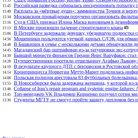
15:55
Российская разведка собиралась инсценировать попытку 
15:45
Расплата за «мёртвые души»: замминистра Точиев и вер
15:40
Московским провайдерам поручено организовать фильтра
15:34
Суд в США признал Илона Маска виновным в дезинформа
15:16
В Москве произошло падение строительного крана
15:13
В Петербурге задержали девушку, убедившую подростка с
15:06
Мошенники пользуются утечкой данных СДЭК для обман
14:56
В Башкирии в семье с несколькими детьми обнаружили д
14:48
Магаданский бар оштрафован из-за татуировки экс-сотру
14:45
Бывший министр финансов Греции Янис Варуфакис стал г
14:39
Путешественники посетили отшельницу Агафью Лыкову в
14:28
В результате крупного ДТП с бензовозом в Ростовской об
14:19
Кронпринцесса Норвегии Метте-Марит поделилась инфор
14:14
Польская полиция арестовала 83 футбольных болельщика 
14:08
В Новосибирске была задержана женщина, у которой из-за
13:55
Collapse of Iran’s repair program and systemic engine failures: A
13:48
Топ-менеджер VK Владимир Кириенко получил сотни мил
13:45
Студенты МГТУ не смогут пройти защиту дипломов без п
13:36