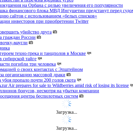
покушения на Орбана с целью увеличения его популярности
хушка финансового блока МВД Ингушетии предстанут перед судо
цию сайтов с использованием «белых списков»
ции инвесторов при приобретении Twitter
овершить убийство друга
а граждан России
евочку-маугли
дника
ероем техно-трека и танцполов в Москве
 сибирской тайге
ласти погибли три человека
мацией о своих контактах с Эпштейном
за организацию массовой драки
 убоя пропало почти 200 голов скота
zur Air prepares for sale to Wildberries amid risk of losing its license
лионов бонусов, несмотря на убытки компании
осещения центра беспилотных систем
Загрузка...
Загрузка...