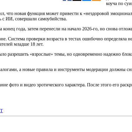
коуча по суи
ил, что новая функция может привести к «нездоровой эмоционал
зь с ИИ, совершали самоубийства.
конец года, затем перенесли на начало 2026-го, но снова отлож
не. Система проверки возраста в тестах ошибочно определяла н
телей младше 18 лет.
было разрешить «взрослые» темы, но одновременно надежно блок
иалогами, а новые правила и инструменты модерации должны с
е фото и видео эротического характера. После этого его раскри
PT