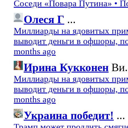
Соседи «Повара Путина» • П
Олеся Г
...
Миллиарды на ядовитых при
выводит деньги в офшоры, по
months ago
Ирина Кукконен
Ви.
Миллиарды на ядовитых при
выводит деньги в офшоры, по
months ago
Украина победит!
...
Трамп может продлить смягч