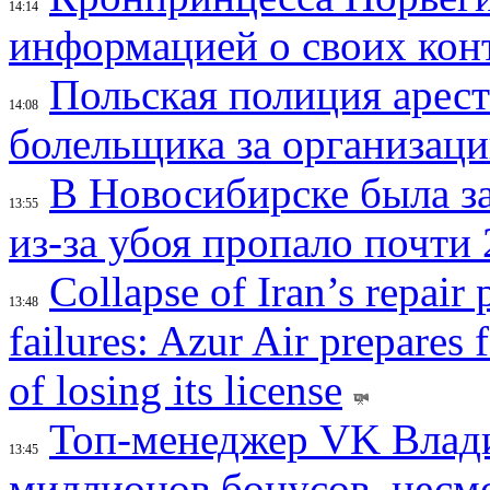
14:14
информацией о своих кон
Польская полиция арес
14:08
болельщика за организац
В Новосибирске была з
13:55
из-за убоя пропало почти 
Collapse of Iran’s repair
13:48
failures: Azur Air prepares 
of losing its license
Топ-менеджер VK Влад
13:45
миллионов бонусов, несм