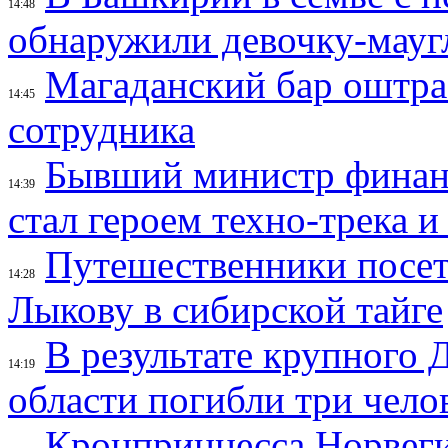
14:48
обнаружили девочку-мауг
Магаданский бар оштраф
14:45
сотрудника
Бывший министр финан
14:39
стал героем техно-трека 
Путешественники посе
14:28
Лыкову в сибирской тайге
В результате крупного 
14:19
области погибли три чело
Кронпринцесса Норвег