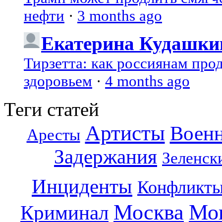
нефти
·
3 months ago
Екатерина Кудашки
Тирзетта: как россиянам про
здоровьем
·
4 months ago
Теги статей
Артисты
Воен
Аресты
Задержания
Зеленск
Инциденты
Конфликт
Москва
Мо
Криминал