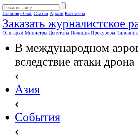
Главная
О нас
Статьи
Архив
Контакты
Заказать
журналистское ра
Олигархи
Министры
Депутаты
Полиция
Прокуроры
Чиновни
В международном аэро
вследствие атаки дрона
‹
Азия
‹
События
‹