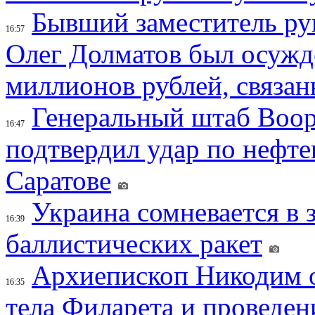
Бывший заместитель ру
16:57
Олег Долматов был осужде
миллионов рублей, связан
Генеральный штаб Воо
16:47
подтвердил удар по нефт
Саратове
Украина сомневается в 
16:39
баллистических ракет
Архиепископ Никодим 
16:35
тела Филарета и проведен