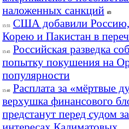
наложенных санкций
США добавили Россию,
15:55
Корею и Пакистан в переч
Российская разведка со
15:45
попытку покушения на Ор
популярности
Расплата за «мёртвые д
15:40
верхушка финансового б
предстанут перед судом з
интересах Калиматовых