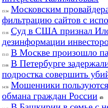
Московским провайдера
15:34
фильтрацию сайтов с исп
Суд в США признал Ил
15:16
дезинформации инвесторо
В Москве произошло па
15:13
В Петербурге задержал
15:06
подростка совершить убий
Мошенники пользуются
14:56
обмана граждан России
В Башкирии в семье с 