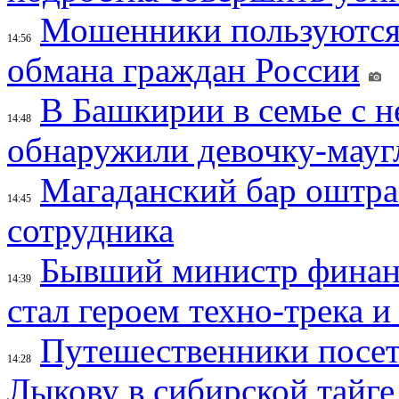
Мошенники пользуются
14:56
обмана граждан России
В Башкирии в семье с 
14:48
обнаружили девочку-мауг
Магаданский бар оштраф
14:45
сотрудника
Бывший министр финан
14:39
стал героем техно-трека 
Путешественники посе
14:28
Лыкову в сибирской тайге