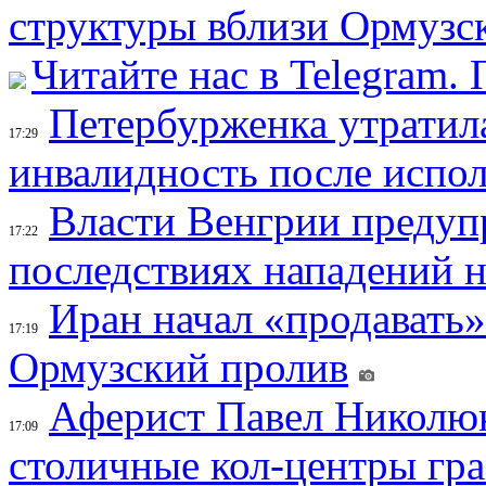
структуры вблизи Ормузс
Читайте нас в Telegram.
Петербурженка утратила
17:29
инвалидность после испол
Власти Венгрии предуп
17:22
последствиях нападений 
Иран начал «продавать»
17:19
Ормузский пролив
Аферист Павел Николюк
17:09
столичные кол-центры гр