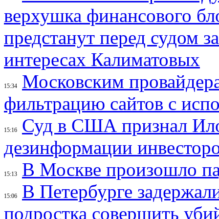
верхушка финансового б
предстанут перед судом з
интересах Калиматовых
Московским провайдера
15:34
фильтрацию сайтов с исп
Суд в США признал Ил
15:16
дезинформации инвесторо
В Москве произошло па
15:13
В Петербурге задержал
15:06
подростка совершить убий