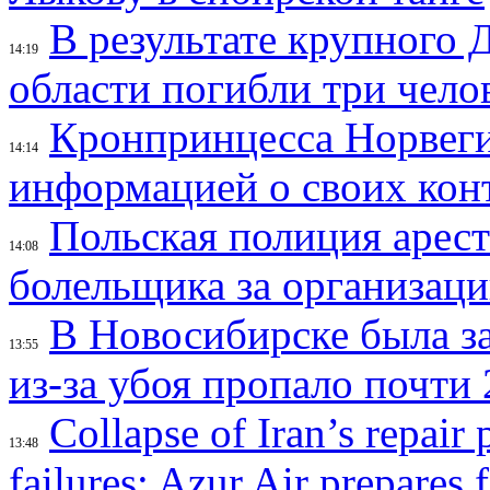
В результате крупного 
14:19
области погибли три чело
Кронпринцесса Норвег
14:14
информацией о своих кон
Польская полиция арес
14:08
болельщика за организац
В Новосибирске была з
13:55
из-за убоя пропало почти 
Collapse of Iran’s repair
13:48
failures: Azur Air prepares 