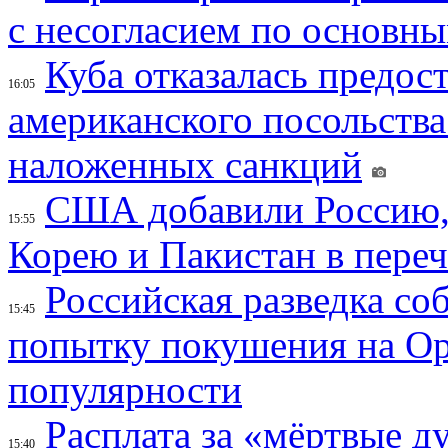
с несогласием по основн
Куба отказалась предос
16:05
американского посольства
наложенных санкций
США добавили Россию,
15:55
Корею и Пакистан в переч
Российская разведка со
15:45
попытку покушения на Ор
популярности
Расплата за «мёртвые д
15:40