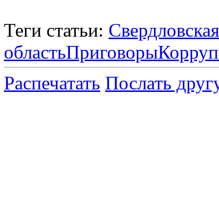
Теги статьи:
Свердловска
область
Приговоры
Корруп
Распечатать
Послать друг