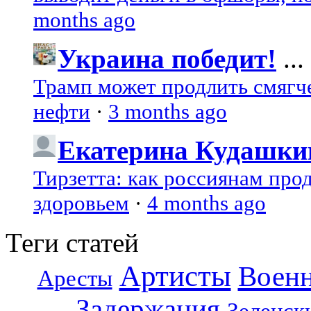
months ago
Украина победит!
...
Трамп может продлить смягч
нефти
·
3 months ago
Екатерина Кудашки
Тирзетта: как россиянам про
здоровьем
·
4 months ago
Теги статей
Артисты
Воен
Аресты
Задержания
Зеленск