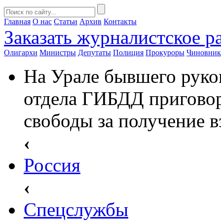
Главная
О нас
Статьи
Архив
Контакты
Заказать
журналистское ра
Олигархи
Министры
Депутаты
Полиция
Прокуроры
Чиновни
На Урале бывшего руко
отдела ГИБДД приговор
свободы за получение в
‹
Россия
‹
Спецслужбы