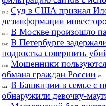
Суд в США признал Ил
15:16
дезинформации инвесторо
В Москве произошло па
15:13
В Петербурге задержал
15:06
подростка совершить убий
Мошенники пользуются
14:56
обмана граждан России
В Башкирии в семье с 
14:48
обнаружили девочку-мауг