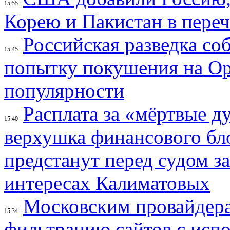
15:55
Корею и Пакистан в переч
Российская разведка со
15:45
попытку покушения на Ор
популярности
Расплата за «мёртвые д
15:40
верхушка финансового б
предстанут перед судом з
интересах Калиматовых
Московским провайдера
15:34
фильтрацию сайтов с исп