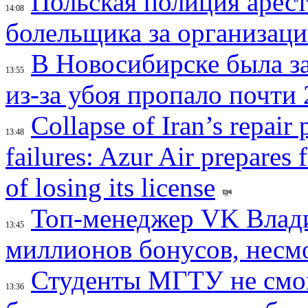
Польская полиция арес
14:08
болельщика за организац
В Новосибирске была з
13:55
из-за убоя пропало почти 
Collapse of Iran’s repair
13:48
failures: Azur Air prepares 
of losing its license
Топ-менеджер VK Влад
13:45
миллионов бонусов, несм
Студенты МГТУ не смо
13:36