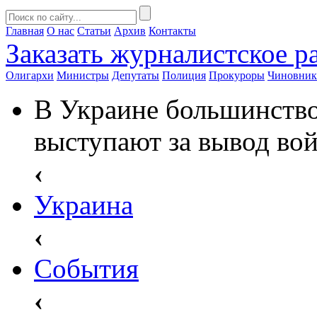
Главная
О нас
Статьи
Архив
Контакты
Заказать
журналистское ра
Олигархи
Министры
Депутаты
Полиция
Прокуроры
Чиновни
В Украине большинство
выступают за вывод вой
‹
Украина
‹
События
‹