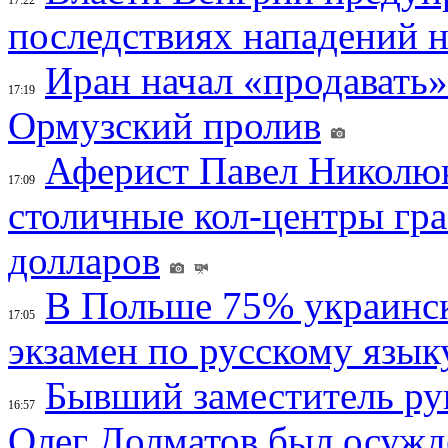
последствиях нападений 
Иран начал «продавать»
17:19
Ормузский пролив
Аферист Павел Николюк
17:09
столичные кол-центры гр
долларов
В Польше 75% украинск
17:05
экзамен по русскому язык
Бывший заместитель ру
16:57
Олег Долматов был осужде