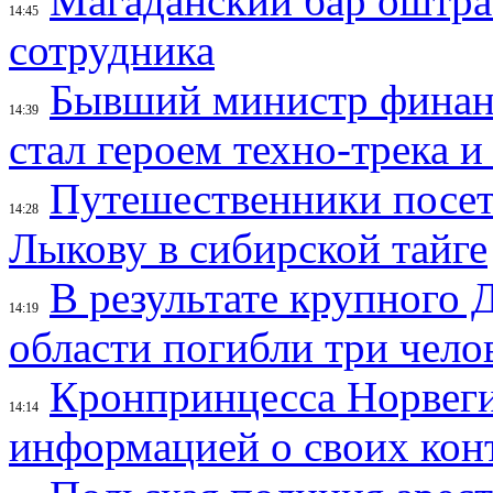
Магаданский бар оштраф
14:45
сотрудника
Бывший министр финан
14:39
стал героем техно-трека 
Путешественники посе
14:28
Лыкову в сибирской тайге
В результате крупного 
14:19
области погибли три чело
Кронпринцесса Норвег
14:14
информацией о своих кон