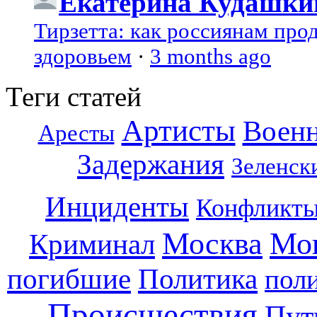
Екатерина Кудашки
Тирзетта: как россиянам про
здоровьем
·
3 months ago
Теги статей
Артисты
Воен
Аресты
Задержания
Зеленск
Инциденты
Конфликт
Москва
Мо
Криминал
погибшие
Политика
пол
Происшествия
Пут