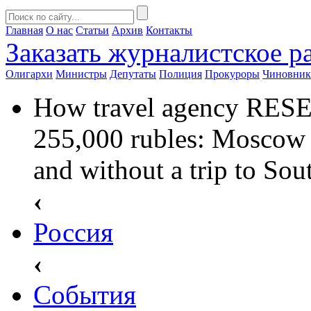
Главная
О нас
Статьи
Архив
Контакты
Заказать
журналистское ра
Олигархи
Министры
Депутаты
Полиция
Прокуроры
Чиновни
How travel agency RESE
255,000 rubles: Moscow
and without a trip to Sou
‹
Россия
‹
События