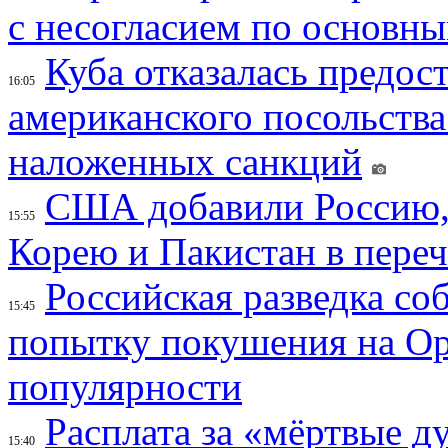
с несогласием по основн
Куба отказалась предос
16:05
американского посольства
наложенных санкций
США добавили Россию,
15:55
Корею и Пакистан в переч
Российская разведка со
15:45
попытку покушения на Ор
популярности
Расплата за «мёртвые д
15:40