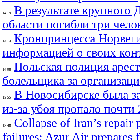
В результате крупного 
14:19
области погибли три чело
Кронпринцесса Норвег
14:14
информацией о своих кон
Польская полиция арес
14:08
болельщика за организац
В Новосибирске была з
13:55
из-за убоя пропало почти 
Collapse of Iran’s repair
13:48
failures: Azur Air prepares 