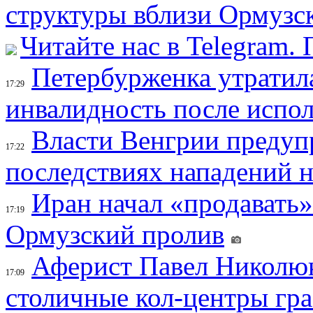
структуры вблизи Ормузс
Читайте нас в Telegram.
Петербурженка утратила
17:29
инвалидность после испол
Власти Венгрии предуп
17:22
последствиях нападений 
Иран начал «продавать»
17:19
Ормузский пролив
Аферист Павел Николюк
17:09
столичные кол-центры гр