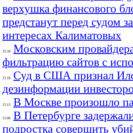
верхушка финансового б
предстанут перед судом з
интересах Калиматовых
Московским провайдера
15:34
фильтрацию сайтов с исп
Суд в США признал Ил
15:16
дезинформации инвесторо
В Москве произошло па
15:13
В Петербурге задержал
15:06
подростка совершить убий