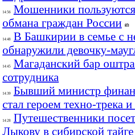
Мошенники пользуются
14:56
обмана граждан России
В Башкирии в семье с 
14:48
обнаружили девочку-мауг
Магаданский бар оштраф
14:45
сотрудника
Бывший министр финан
14:39
стал героем техно-трека 
Путешественники посе
14:28
Лыкову в сибирской тайге