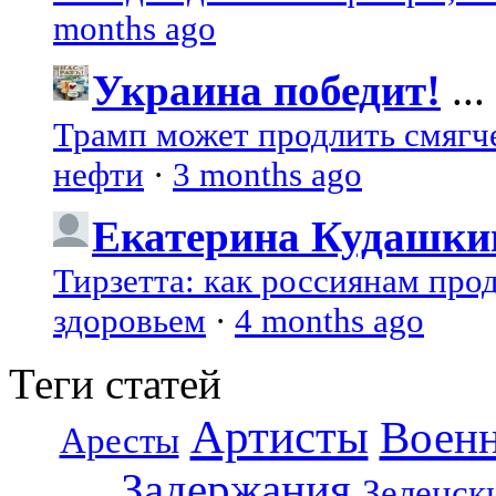
months ago
Украина победит!
...
Трамп может продлить смягч
нефти
·
3 months ago
Екатерина Кудашки
Тирзетта: как россиянам про
здоровьем
·
4 months ago
Теги статей
Артисты
Воен
Аресты
Задержания
Зеленск