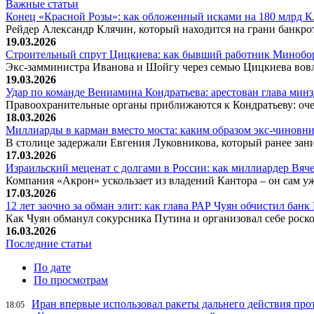
Важные статьи
Конец «Красной Розы»: как обложенный исками на 180 млрд 
Рейдер Александр Клячин, который находится на грани банкро
19.03.2026
Строительный спрут Цицкиева: как бывший работник Минобор
Экс-замминистра Иванова и Шойгу через семью Цицкиева вов
19.03.2026
Удар по команде Вениамина Кондратьева: арестован глава ми
Правоохранительные органы приближаются к Кондратьеву: оче
18.03.2026
Миллиарды в карман вместо моста: каким образом экс-чиновни
В столице задержали Евгения Луковникова, который ранее зани
17.03.2026
Израильский меценат с долгами в России: как миллиардер Вя
Компания «Акрон» ускользает из владений Кантора – он сам у
17.03.2026
12 лет заочно за обман элит: как глава РАР Чуян обчистил бан
Как Чуян обманул сокурсника Путина и организовал себе рос
16.03.2026
Последние статьи
По дате
По просмотрам
Иран впервые использовал ракеты дальнего действия про
18:05