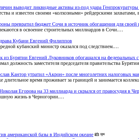
Клячин выводит ликвидные активы из-под удара Генпрокуратур
тства и известен своими «колхозными» рейдерскими захватами,
оны превратил бюджет Сочи в источник обогащения для своей
лекаются в освоение строительных миллиардов в Сочи.…
нздрава Кубани Евгений Филиппов
редной кубанский министр оказался под следствием.…
к из Бурятии Евгений Луковников обогащался на федеральных с
мал должность заместителя председателя правительства Бурятии
чеслав Кантор утратил «Акрон» после многолетних налоговых м
же длительное время проживает за границей и занимается колл
к Николая Егорова на 33 миллиарда и скрылся от правосудия в Ч
кошную жизнь в Черногории.…
тив американской базы в Индийском океане