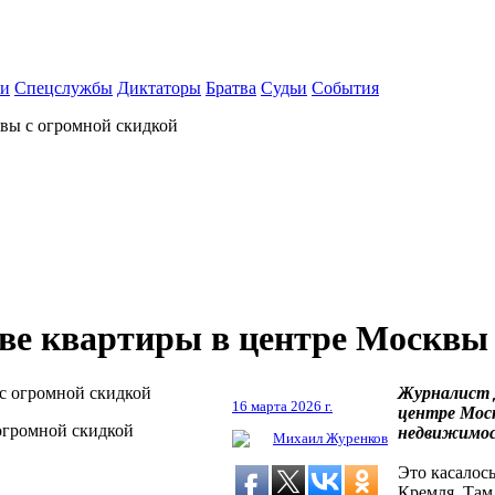
ки
Спецслужбы
Диктаторы
Братва
Судьи
События
вы с огромной скидкой
ве квартиры в центре Москвы 
Журналист 
16 марта 2026 г.
центре Мос
огромной скидкой
недвижимост
Михаил Журенков
Это касалось
Кремля. Там