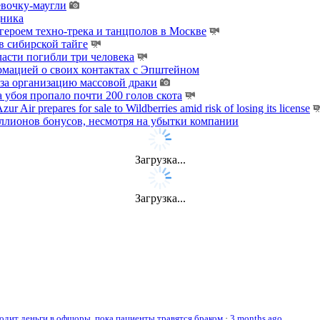
евочку-маугли
дника
ероем техно-трека и танцполов в Москве
 сибирской тайге
ласти погибли три человека
мацией о своих контактах с Эпштейном
за организацию массовой драки
 убоя пропало почти 200 голов скота
zur Air prepares for sale to Wildberries amid risk of losing its license
лионов бонусов, несмотря на убытки компании
Загрузка...
Загрузка...
дит деньги в офшоры, пока пациенты травятся браком
·
3 months ago