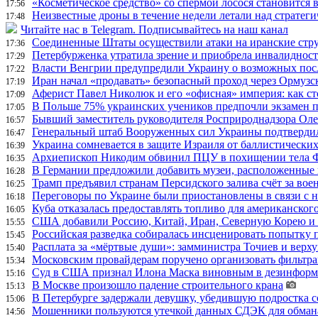
«Косметическое средство» со спермой лосося становится
17:56
Неизвестные дроны в течение недели летали над страте
17:48
Читайте нас в Telegram. Подписывайтесь на наш канал
Соединенные Штаты осуществили атаки на иранские стр
17:36
Петербурженка утратила зрение и приобрела инвалидност
17:29
Власти Венгрии предупредили Украину о возможных пос
17:22
Иран начал «продавать» безопасный проход через Ормузс
17:19
Аферист Павел Николюк и его «офисная» империя: как с
17:09
В Польше 75% украинских учеников предпочли экзамен п
17:05
Бывший заместитель руководителя Росприроднадзора Олег
16:57
Генеральный штаб Вооруженных сил Украины подтвердил
16:47
Украина сомневается в защите Израиля от баллистических
16:39
Архиепископ Никодим обвинил ПЦУ в похищении тела Фи
16:35
В Германии предложили добавить музеи, расположенные
16:28
Трамп предъявил странам Персидского залива счёт за во
16:25
Переговоры по Украине были приостановлены в связи с 
16:18
Куба отказалась предоставлять топливо для американског
16:05
США добавили Россию, Китай, Иран, Северную Корею и П
15:55
Российская разведка собиралась инсценировать попытку 
15:45
Расплата за «мёртвые души»: замминистра Точиев и вер
15:40
Московским провайдерам поручено организовать фильтра
15:34
Суд в США признал Илона Маска виновным в дезинформа
15:16
В Москве произошло падение строительного крана
15:13
В Петербурге задержали девушку, убедившую подростка с
15:06
Мошенники пользуются утечкой данных СДЭК для обман
14:56