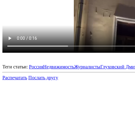
Теги статьи:
Россия
Недвижимость
Журналисты
Глуховский Дми
Распечатать
Послать другу