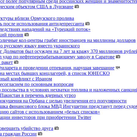
 все более популярным среди российских женщин и знаменитосте
гическим объектом США в Луизиане
уктуры вблизи Ормузского пролива
ь после использования антидепрессанта
ледствиях нападений на «Турецкий поток»
кий пролив
толичные кол-центры грабят иностранцев на миллионы долларов
о русскому языку вместо украинского
 Долматов был осужден на 7 лет за кражу 370 миллионов рублей
 удар по нефтеперерабатывающему заводу в Саратове
 ракет
ларета и проведении отпевания, нарушая завещание
 на местах бывших концлагерей, в список ЮНЕСКО
енный конфликт с Ираном
несогласием по основным вопросам
о посольства в условиях нехватки топлива и наложенных санкци
акистан в перечень ядерных угроз
покушения на Орбана с целью увеличения его популярности
хушка финансового блока МВД Ингушетии предстанут перед судо
цию сайтов с использованием «белых списков»
ции инвесторов при приобретении Twitter
овершить убийство друга
а граждан России