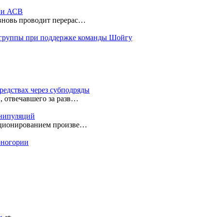
ы и АСВ
 вновь проводит перерас…
 группы при поддержке команды Шойгу
редствах через субподряды
, отвечавшего за разв…
анипуляций
екционированием произве…
ерногории