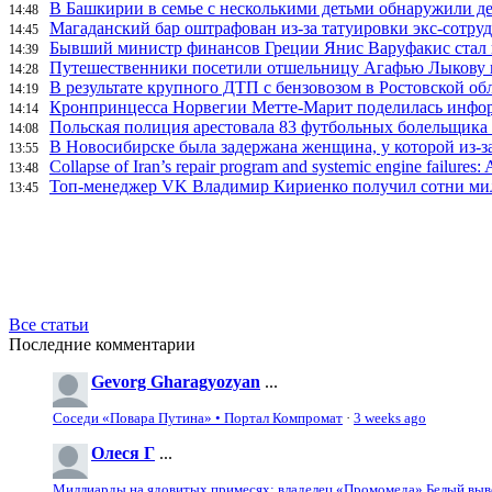
В Башкирии в семье с несколькими детьми обнаружили д
14:48
Магаданский бар оштрафован из-за татуировки экс-сотру
14:45
Бывший министр финансов Греции Янис Варуфакис стал г
14:39
Путешественники посетили отшельницу Агафью Лыкову в
14:28
В результате крупного ДТП с бензовозом в Ростовской об
14:19
Кронпринцесса Норвегии Метте-Марит поделилась инфор
14:14
Польская полиция арестовала 83 футбольных болельщика 
14:08
В Новосибирске была задержана женщина, у которой из-за
13:55
Collapse of Iran’s repair program and systemic engine failures: A
13:48
Топ-менеджер VK Владимир Кириенко получил сотни мил
13:45
Все статьи
Последние комментарии
Gevorg Gharagyozyan
...
Соседи «Повара Путина» • Портал Компромат
·
3 weeks ago
Олеся Г
...
Миллиарды на ядовитых примесях: владелец «Промомеда» Белый выво