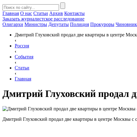
Главная
О нас
Статьи
Архив
Контакты
Заказать
журналистское расследование
Олигархи
Министры
Депутаты
Полиция
Прокуроры
Чиновни
Дмитрий Глуховский продал две квартиры в центре Моск
‹
Россия
‹
События
‹
Статьи
‹
Главная
Дмитрий Глуховский продал д
Дмитрий Глуховский продал две квартиры в центре Москвы с 