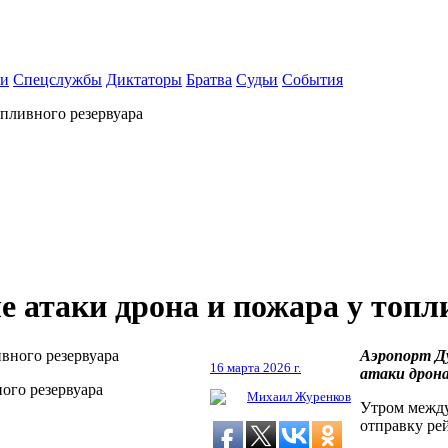
ки
Спецслужбы
Диктаторы
Братва
Судьи
События
опливного резервуара
 атаки дрона и пожара у топл
Аэропорт Ду
16 марта 2026 г.
атаки дрона
ого резервуара
Михаил Журенков
Утром между
отправку ре