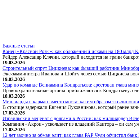
Важные статьи
Конец «Красной Розы»: как обложенный исками на 180 млрд 
Рейдер Александр Клячин, который находится на грани банкро
19.03.2026
Строительный спрут Цицкиева: как бывший работник Минобор
Экс-замминистра Иванова и Шойгу через семью Цицкиева вов
19.03.2026
Удар по команде Вениамина Кондратьева: арестован глава ми
Правоохранительные органы приближаются к Кондратьеву: оче
18.03.2026
Миллиарды в карман вместо моста: каким образом экс-чиновни
В столице задержали Евгения Луковникова, который ранее зани
17.03.2026
Израильский меценат с долгами в России: как миллиардер Вя
Компания «Акрон» ускользает из владений Кантора – он сам у
17.03.2026
12 лет заочно за обман элит: как глава РАР Чуян обчистил бан