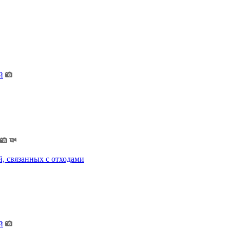
й
, связанных с отходами
й