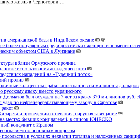
кошную жизнь в Черногории.…
тив американской базы в Индийском океане
 все более популярным среди российских женщин и знаменитосте
гическим объектом США в Луизиане
уктуры вблизи Ормузского пролива
ь после использования антидепрессанта
ледствиях нападений на «Турецкий поток»
кий пролив
толичные кол-центры грабят иностранцев на миллионы долларов
о русскому языку вместо украинского
 Долматов был осужден на 7 лет за кражу 370 миллионов рублей
 удар по нефтеперерабатывающему заводу в Саратове
 ракет
ларета и проведении отпевания, нарушая завещание
 на местах бывших концлагерей, в список ЮНЕСКО
енный конфликт с Ираном
несогласием по основным вопросам
о посольства в условиях нехватки топлива и наложенных санкци