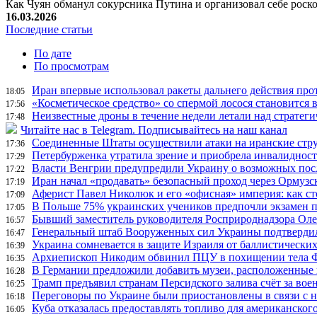
Как Чуян обманул сокурсника Путина и организовал себе рос
16.03.2026
Последние статьи
По дате
По просмотрам
Иран впервые использовал ракеты дальнего действия про
18:05
«Косметическое средство» со спермой лосося становится
17:56
Неизвестные дроны в течение недели летали над страте
17:48
Читайте нас в Telegram. Подписывайтесь на наш канал
Соединенные Штаты осуществили атаки на иранские стр
17:36
Петербурженка утратила зрение и приобрела инвалидност
17:29
Власти Венгрии предупредили Украину о возможных пос
17:22
Иран начал «продавать» безопасный проход через Ормузс
17:19
Аферист Павел Николюк и его «офисная» империя: как с
17:09
В Польше 75% украинских учеников предпочли экзамен п
17:05
Бывший заместитель руководителя Росприроднадзора Олег
16:57
Генеральный штаб Вооруженных сил Украины подтвердил
16:47
Украина сомневается в защите Израиля от баллистических
16:39
Архиепископ Никодим обвинил ПЦУ в похищении тела Фи
16:35
В Германии предложили добавить музеи, расположенные
16:28
Трамп предъявил странам Персидского залива счёт за во
16:25
Переговоры по Украине были приостановлены в связи с 
16:18
Куба отказалась предоставлять топливо для американског
16:05