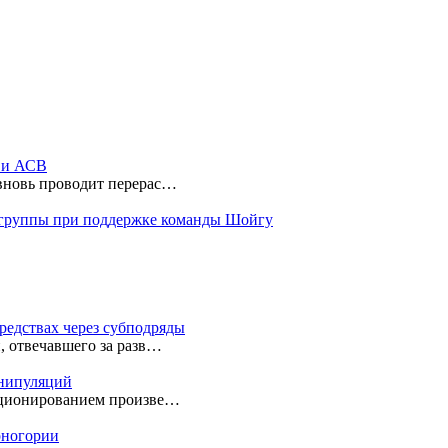
ы и АСВ
 вновь проводит перерас…
 группы при поддержке команды Шойгу
редствах через субподряды
, отвечавшего за разв…
анипуляций
екционированием произве…
ерногории