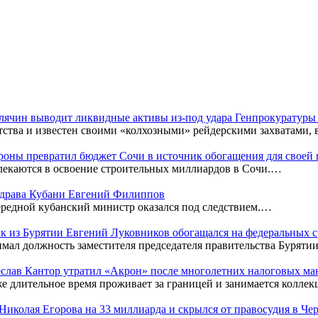
Клячин выводит ликвидные активы из-под удара Генпрокуратур
тства и известен своими «колхозными» рейдерскими захватами,
оны превратил бюджет Сочи в источник обогащения для своей
лекаются в освоение строительных миллиардов в Сочи.…
нздрава Кубани Евгений Филиппов
редной кубанский министр оказался под следствием.…
к из Бурятии Евгений Луковников обогащался на федеральных с
мал должность заместителя председателя правительства Бурятии
чеслав Кантор утратил «Акрон» после многолетних налоговых м
же длительное время проживает за границей и занимается колл
к Николая Егорова на 33 миллиарда и скрылся от правосудия в Ч