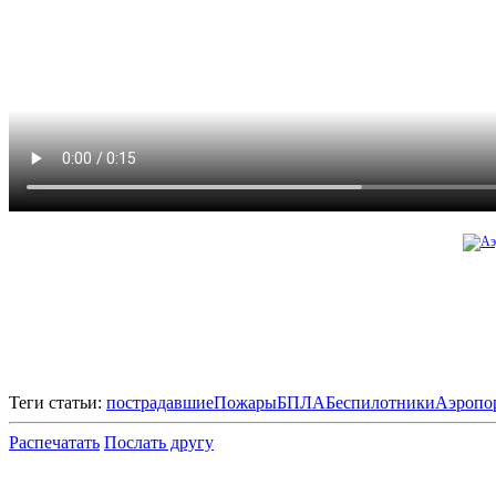
Теги статьи:
пострадавшие
Пожары
БПЛА
Беспилотники
Аэропо
Распечатать
Послать другу