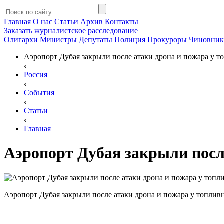
Главная
О нас
Статьи
Архив
Контакты
Заказать
журналистское расследование
Олигархи
Министры
Депутаты
Полиция
Прокуроры
Чиновни
Аэропорт Дубая закрыли после атаки дрона и пожара у т
‹
Россия
‹
События
‹
Статьи
‹
Главная
Аэропорт Дубая закрыли после
Аэропорт Дубая закрыли после атаки дрона и пожара у топливн