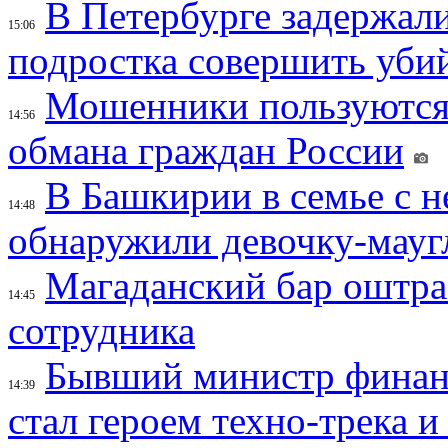
В Петербурге задержал
15:06
подростка совершить убий
Мошенники пользуются
14:56
обмана граждан России
В Башкирии в семье с 
14:48
обнаружили девочку-мауг
Магаданский бар оштраф
14:45
сотрудника
Бывший министр финан
14:39
стал героем техно-трека 