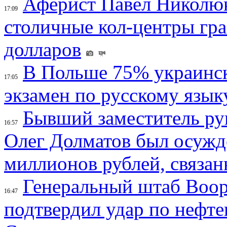
Аферист Павел Николюк
17:09
столичные кол-центры гр
долларов
В Польше 75% украинск
17:05
экзамен по русскому язык
Бывший заместитель ру
16:57
Олег Долматов был осужде
миллионов рублей, связан
Генеральный штаб Воо
16:47
подтвердил удар по нефт