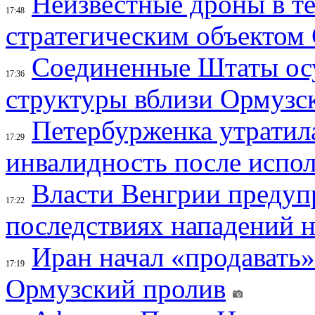
Неизвестные дроны в те
17:48
стратегическим объектом
Соединенные Штаты осу
17:36
структуры вблизи Ормузс
Петербурженка утратила
17:29
инвалидность после испол
Власти Венгрии предуп
17:22
последствиях нападений 
Иран начал «продавать»
17:19
Ормузский пролив