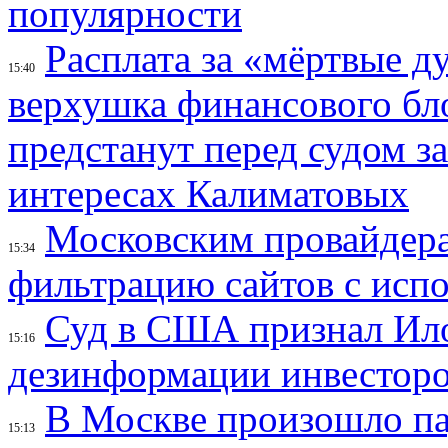
популярности
Расплата за «мёртвые д
15:40
верхушка финансового б
предстанут перед судом з
интересах Калиматовых
Московским провайдера
15:34
фильтрацию сайтов с исп
Суд в США признал Ил
15:16
дезинформации инвесторо
В Москве произошло па
15:13