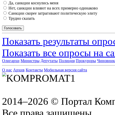
Да, санкции коснулись меня
Нет, санкции влияют на всех примерно одинаково
Санкции скорее затрагивают политическую элиту
Трудно сказать
Показать результаты опро
Показать все опросы на с
Олигархи
Министры
Депутаты
Полиция
Прокуроры
Чиновни
О нас
Архив
Контакты
Мобильная версия сайта
2014–2026 © Портал Ком
Все права защищены.