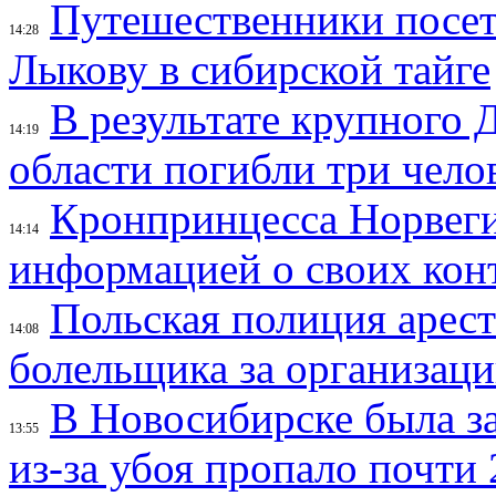
Путешественники посе
14:28
Лыкову в сибирской тайге
В результате крупного 
14:19
области погибли три чело
Кронпринцесса Норвег
14:14
информацией о своих кон
Польская полиция арес
14:08
болельщика за организац
В Новосибирске была з
13:55
из-за убоя пропало почти 