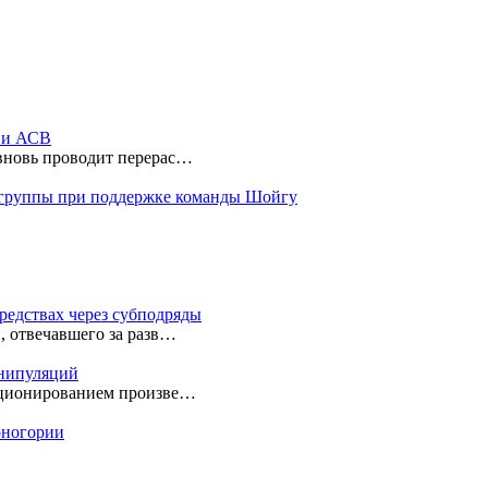
ы и АСВ
 вновь проводит перерас…
 группы при поддержке команды Шойгу
редствах через субподряды
, отвечавшего за разв…
анипуляций
екционированием произве…
ерногории