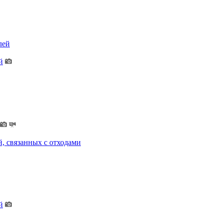
лей
й
, связанных с отходами
й