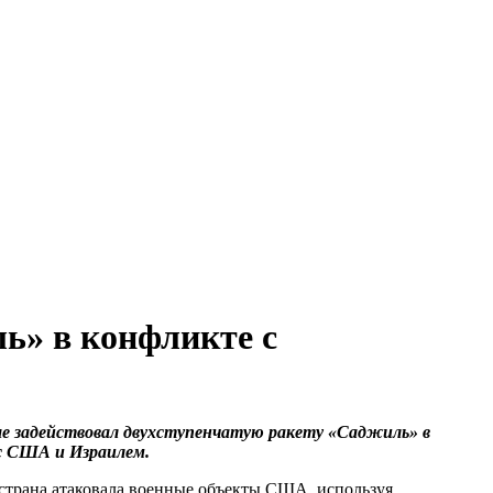
ь» в конфликте с
е задействовал двухступенчатую ракету «Саджиль» в
с США и Израилем.
 страна атаковала военные объекты США, используя