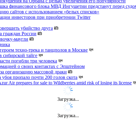
покушения на Орбана с целью увеличения его популярности
хушка финансового блока МВД Ингушетии предстанут перед судо
цию сайтов с использованием «белых списков»
ции инвесторов при приобретении Twitter
овершить убийство друга
а граждан России
евочку-маугли
дника
ероем техно-трека и танцполов в Москве
 сибирской тайге
ласти погибли три человека
мацией о своих контактах с Эпштейном
за организацию массовой драки
 убоя пропало почти 200 голов скота
zur Air prepares for sale to Wildberries amid risk of losing its license
Загрузка...
Загрузка...