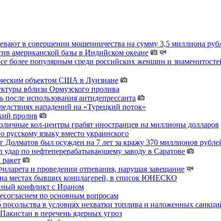
ревают в совершении мошенничества на сумму 3,5 миллиона руб
тив американской базы в Индийском океане
 все более популярным среди российских женщин и знаменитосте
гическим объектом США в Луизиане
уктуры вблизи Ормузского пролива
ь после использования антидепрессанта
ледствиях нападений на «Турецкий поток»
кий пролив
толичные кол-центры грабят иностранцев на миллионы долларов
о русскому языку вместо украинского
 Долматов был осужден на 7 лет за кражу 370 миллионов рублей
 удар по нефтеперерабатывающему заводу в Саратове
 ракет
ларета и проведении отпевания, нарушая завещание
 на местах бывших концлагерей, в список ЮНЕСКО
енный конфликт с Ираном
несогласием по основным вопросам
о посольства в условиях нехватки топлива и наложенных санкци
акистан в перечень ядерных угроз