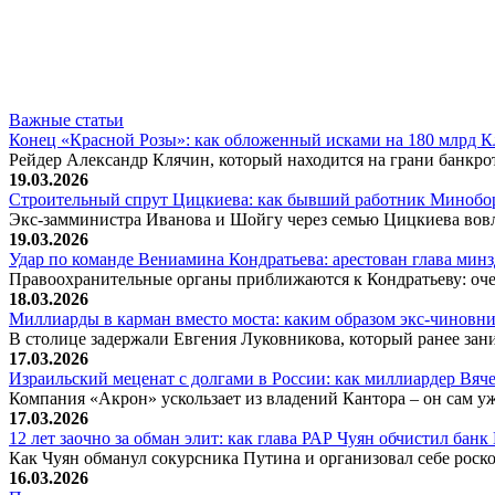
Важные статьи
Конец «Красной Розы»: как обложенный исками на 180 млрд 
Рейдер Александр Клячин, который находится на грани банкро
19.03.2026
Строительный спрут Цицкиева: как бывший работник Минобор
Экс-замминистра Иванова и Шойгу через семью Цицкиева вов
19.03.2026
Удар по команде Вениамина Кондратьева: арестован глава ми
Правоохранительные органы приближаются к Кондратьеву: оче
18.03.2026
Миллиарды в карман вместо моста: каким образом экс-чиновни
В столице задержали Евгения Луковникова, который ранее зани
17.03.2026
Израильский меценат с долгами в России: как миллиардер Вя
Компания «Акрон» ускользает из владений Кантора – он сам у
17.03.2026
12 лет заочно за обман элит: как глава РАР Чуян обчистил бан
Как Чуян обманул сокурсника Путина и организовал себе рос
16.03.2026