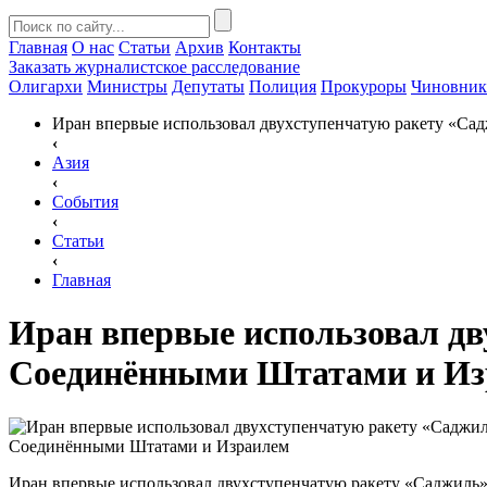
Главная
О нас
Статьи
Архив
Контакты
Заказать
журналистское расследование
Олигархи
Министры
Депутаты
Полиция
Прокуроры
Чиновни
Иран впервые использовал двухступенчатую ракету «Са
‹
Азия
‹
События
‹
Статьи
‹
Главная
Иран впервые использовал дв
Соединёнными Штатами и Из
Иран впервые использовал двухступенчатую ракету «Саджиль»