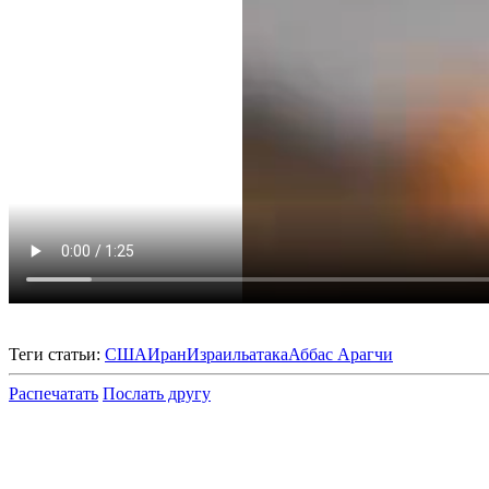
Теги статьи:
США
Иран
Израиль
атака
Аббас Арагчи
Распечатать
Послать другу