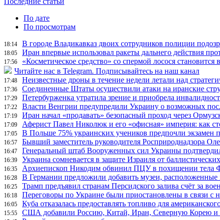
Последние статьи
По дате
По просмотрам
В городе Владикавказ двоих сотрудников полиции подоз
18:14
Иран впервые использовал ракеты дальнего действия про
18:05
«Косметическое средство» со спермой лосося становится
17:56
Читайте нас в Telegram. Подписывайтесь на наш канал
Неизвестные дроны в течение недели летали над страте
17:48
Соединенные Штаты осуществили атаки на иранские стр
17:36
Петербурженка утратила зрение и приобрела инвалидност
17:29
Власти Венгрии предупредили Украину о возможных пос
17:22
Иран начал «продавать» безопасный проход через Ормузс
17:19
Аферист Павел Николюк и его «офисная» империя: как с
17:09
В Польше 75% украинских учеников предпочли экзамен п
17:05
Бывший заместитель руководителя Росприроднадзора Олег
16:57
Генеральный штаб Вооруженных сил Украины подтвердил
16:47
Украина сомневается в защите Израиля от баллистических
16:39
Архиепископ Никодим обвинил ПЦУ в похищении тела Фи
16:35
В Германии предложили добавить музеи, расположенные
16:28
Трамп предъявил странам Персидского залива счёт за во
16:25
Переговоры по Украине были приостановлены в связи с 
16:18
Куба отказалась предоставлять топливо для американског
16:05
США добавили Россию, Китай, Иран, Северную Корею и П
15:55