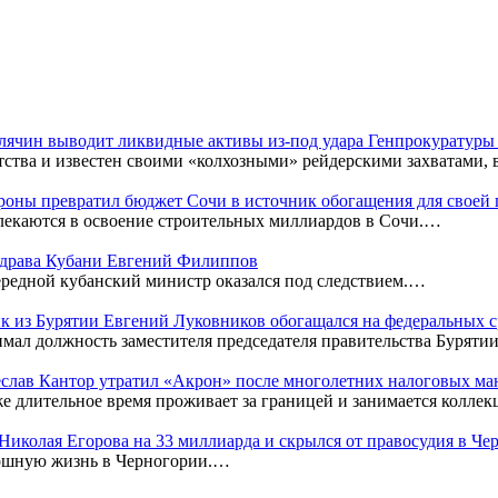
Клячин выводит ликвидные активы из-под удара Генпрокуратур
тства и известен своими «колхозными» рейдерскими захватами,
оны превратил бюджет Сочи в источник обогащения для своей
лекаются в освоение строительных миллиардов в Сочи.…
нздрава Кубани Евгений Филиппов
редной кубанский министр оказался под следствием.…
к из Бурятии Евгений Луковников обогащался на федеральных с
мал должность заместителя председателя правительства Бурятии
чеслав Кантор утратил «Акрон» после многолетних налоговых м
же длительное время проживает за границей и занимается колл
к Николая Егорова на 33 миллиарда и скрылся от правосудия в Ч
кошную жизнь в Черногории.…