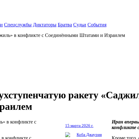
ки
Спецслужбы
Диктаторы
Братва
Судьи
События
джиль» в конфликте с Соединёнными Штатами и Израилем
ухступенчатую ракету «Саджил
раилем
Иран впервы
15 марта 2026 г.
конфликте 
Коба Джаурия
 в конфликте с
Кроме того,