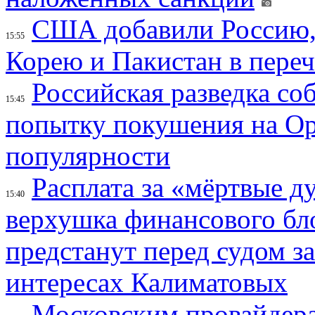
США добавили Россию,
15:55
Корею и Пакистан в переч
Российская разведка со
15:45
попытку покушения на Ор
популярности
Расплата за «мёртвые д
15:40
верхушка финансового б
предстанут перед судом з
интересах Калиматовых
Московским провайдера