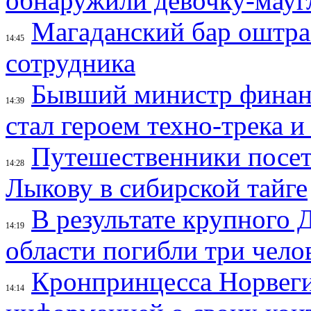
обнаружили девочку-мауг
Магаданский бар оштраф
14:45
сотрудника
Бывший министр финан
14:39
стал героем техно-трека 
Путешественники посе
14:28
Лыкову в сибирской тайге
В результате крупного 
14:19
области погибли три чело
Кронпринцесса Норвег
14:14