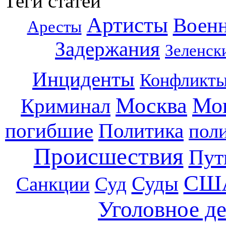
Теги статей
Артисты
Воен
Аресты
Задержания
Зеленск
Инциденты
Конфликт
Москва
Мо
Криминал
погибшие
Политика
пол
Происшествия
Пут
СШ
Суды
Санкции
Суд
Уголовное д