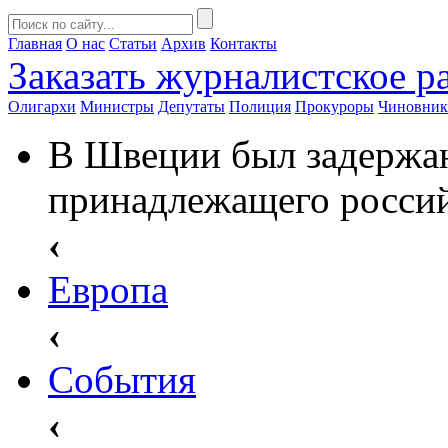
Главная
О нас
Статьи
Архив
Контакты
Заказать
журналистское ра
Олигархи
Министры
Депутаты
Полиция
Прокуроры
Чиновни
В Швеции был задержан
принадлежащего росси
‹
Европа
‹
События
‹