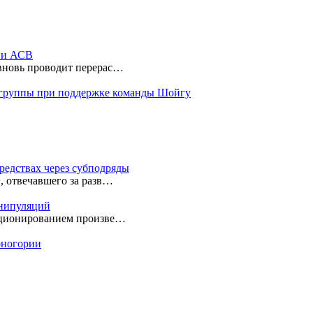
ы и АСВ
 вновь проводит перерас…
 группы при поддержке команды Шойгу
редствах через субподряды
, отвечавшего за разв…
анипуляций
екционированием произве…
ерногории