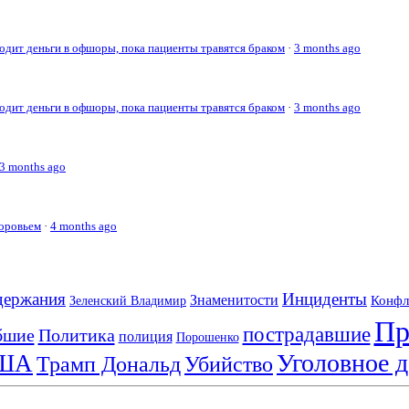
дит деньги в офшоры, пока пациенты травятся браком
·
3 months ago
дит деньги в офшоры, пока пациенты травятся браком
·
3 months ago
3 months ago
доровьем
·
4 months ago
держания
Инциденты
Знаменитости
Конфл
Зеленский Владимир
Пр
пострадавшие
бшие
Политика
полиция
Порошенко
Уголовное д
ША
Трамп Дональд
Убийство