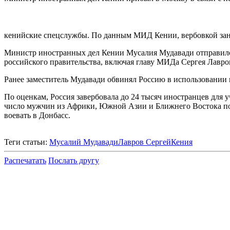
кенийские спецслужбы. По данным МИД Кении, вербовкой зани
Министр иностранных дел Кении Мусалия Мудавади отправился 
российского правительства, включая главу МИДа Сергея Лавро
Ранее заместитель Мудавади обвинял Россию в использовании 
По оценкам, Россия завербовала до 24 тысяч иностранцев для 
число мужчин из Африки, Южной Азии и Ближнего Востока поп
воевать в Донбасс.
Теги статьи:
Мусалий Мудавади
Лавров Сергей
Кения
Распечатать
Послать другу