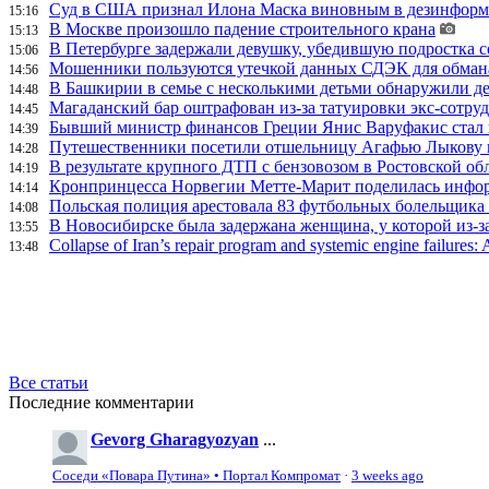
Суд в США признал Илона Маска виновным в дезинформа
15:16
В Москве произошло падение строительного крана
15:13
В Петербурге задержали девушку, убедившую подростка с
15:06
Мошенники пользуются утечкой данных СДЭК для обман
14:56
В Башкирии в семье с несколькими детьми обнаружили д
14:48
Магаданский бар оштрафован из-за татуировки экс-сотру
14:45
Бывший министр финансов Греции Янис Варуфакис стал г
14:39
Путешественники посетили отшельницу Агафью Лыкову в
14:28
В результате крупного ДТП с бензовозом в Ростовской об
14:19
Кронпринцесса Норвегии Метте-Марит поделилась инфор
14:14
Польская полиция арестовала 83 футбольных болельщика 
14:08
В Новосибирске была задержана женщина, у которой из-за
13:55
Collapse of Iran’s repair program and systemic engine failures: A
13:48
Все статьи
Последние комментарии
Gevorg Gharagyozyan
...
Соседи «Повара Путина» • Портал Компромат
·
3 weeks ago