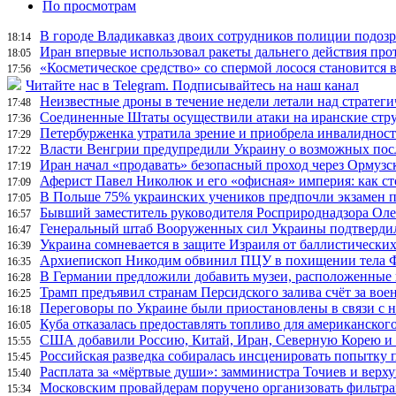
По просмотрам
В городе Владикавказ двоих сотрудников полиции подоз
18:14
Иран впервые использовал ракеты дальнего действия про
18:05
«Косметическое средство» со спермой лосося становится
17:56
Читайте нас в Telegram. Подписывайтесь на наш канал
Неизвестные дроны в течение недели летали над страте
17:48
Соединенные Штаты осуществили атаки на иранские стр
17:36
Петербурженка утратила зрение и приобрела инвалидност
17:29
Власти Венгрии предупредили Украину о возможных пос
17:22
Иран начал «продавать» безопасный проход через Ормузс
17:19
Аферист Павел Николюк и его «офисная» империя: как с
17:09
В Польше 75% украинских учеников предпочли экзамен п
17:05
Бывший заместитель руководителя Росприроднадзора Олег
16:57
Генеральный штаб Вооруженных сил Украины подтвердил
16:47
Украина сомневается в защите Израиля от баллистических
16:39
Архиепископ Никодим обвинил ПЦУ в похищении тела Фи
16:35
В Германии предложили добавить музеи, расположенные
16:28
Трамп предъявил странам Персидского залива счёт за во
16:25
Переговоры по Украине были приостановлены в связи с 
16:18
Куба отказалась предоставлять топливо для американског
16:05
США добавили Россию, Китай, Иран, Северную Корею и П
15:55
Российская разведка собиралась инсценировать попытку 
15:45
Расплата за «мёртвые души»: замминистра Точиев и вер
15:40
Московским провайдерам поручено организовать фильтра
15:34