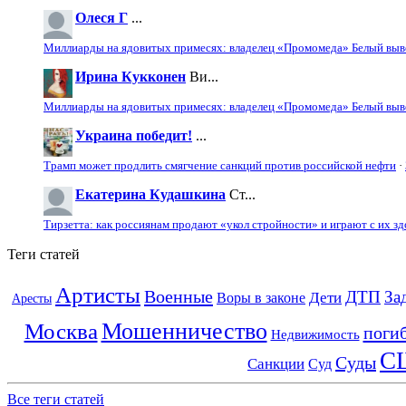
Олеся Г
...
Миллиарды на ядовитых примесях: владелец «Промомеда» Белый выво
Ирина Кукконен
Ви...
Миллиарды на ядовитых примесях: владелец «Промомеда» Белый выво
Украина победит!
...
Трамп может продлить смягчение санкций против российской нефти
·
Екатерина Кудашкина
Ст...
Тирзетта: как россиянам продают «укол стройности» и играют с их з
Теги статей
Артисты
Военные
ДТП
За
Дети
Воры в законе
Аресты
Мошенничество
Москва
поги
Недвижимость
С
Суды
Санкции
Суд
Все теги статей