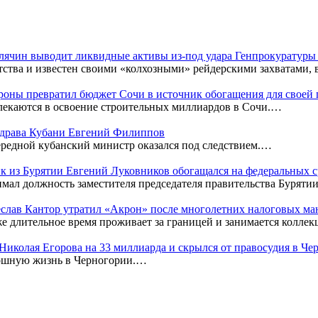
Клячин выводит ликвидные активы из-под удара Генпрокуратур
тства и известен своими «колхозными» рейдерскими захватами,
оны превратил бюджет Сочи в источник обогащения для своей
лекаются в освоение строительных миллиардов в Сочи.…
нздрава Кубани Евгений Филиппов
редной кубанский министр оказался под следствием.…
к из Бурятии Евгений Луковников обогащался на федеральных с
мал должность заместителя председателя правительства Бурятии
чеслав Кантор утратил «Акрон» после многолетних налоговых м
же длительное время проживает за границей и занимается колл
к Николая Егорова на 33 миллиарда и скрылся от правосудия в Ч
кошную жизнь в Черногории.…