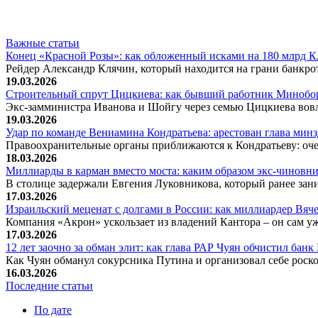
Важные статьи
Конец «Красной Розы»: как обложенный исками на 180 млрд 
Рейдер Александр Клячин, который находится на грани банкро
19.03.2026
Строительный спрут Цицкиева: как бывший работник Минобор
Экс-замминистра Иванова и Шойгу через семью Цицкиева вов
19.03.2026
Удар по команде Вениамина Кондратьева: арестован глава ми
Правоохранительные органы приближаются к Кондратьеву: оче
18.03.2026
Миллиарды в карман вместо моста: каким образом экс-чиновни
В столице задержали Евгения Луковникова, который ранее зани
17.03.2026
Израильский меценат с долгами в России: как миллиардер Вя
Компания «Акрон» ускользает из владений Кантора – он сам у
17.03.2026
12 лет заочно за обман элит: как глава РАР Чуян обчистил бан
Как Чуян обманул сокурсника Путина и организовал себе рос
16.03.2026
Последние статьи
По дате