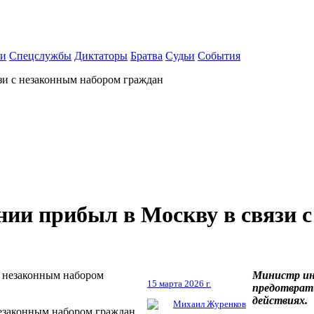
ки
Спецслужбы
Диктаторы
Братва
Судьи
События
зи с незаконным набором граждан
ии прибыл в Москву в связи 
Министр ин
15 марта 2026 г.
предотврати
действиях.
Михаил Журенков
незаконным набором граждан