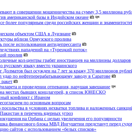
ревают в совершении мошенничества на сумму 3,5 миллиона руб
тив американской базы в Индийском океане
 все более популярным среди российских женщин и знаменитосте
гическим объектом США в Луизиане
уктуры вблизи Ормузского пролива
ь после использования антидепрессанта
ледствиях нападений на «Турецкий поток»
кий пролив
толичные кол-центры грабят иностранцев на миллионы долларов
о русскому языку вместо украинского
 Долматов был осужден на 7 лет за кражу 370 миллионов рублей
 удар по нефтеперерабатывающему заводу в Саратове
 ракет
ларета и проведении отпевания, нарушая завещание
 на местах бывших концлагерей, в список ЮНЕСКО
енный конфликт с Ираном
несогласием по основным вопросам
о посольства в условиях нехватки топлива и наложенных санкци
акистан в перечень ядерных угроз
покушения на Орбана с целью увеличения его популярности
хушка финансового блока МВД Ингушетии предстанут перед судо
цию сайтов с использованием «белых списков»