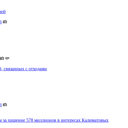
лей
й
, связанных с отходами
й
м за хищение 578 миллионов в интересах Калиматовых