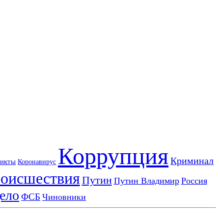
Коррупция
Криминал
икты
Коронавирус
оисшествия
Путин
Путин Владимир
Россия
ело
ФСБ
Чиновники