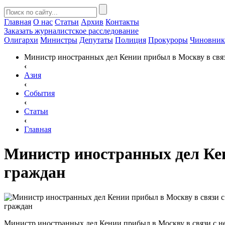
Главная
О нас
Статьи
Архив
Контакты
Заказать
журналистское расследование
Олигархи
Министры
Депутаты
Полиция
Прокуроры
Чиновни
Министр иностранных дел Кении прибыл в Москву в свя
‹
Азия
‹
События
‹
Статьи
‹
Главная
Министр иностранных дел Кен
граждан
Министр иностранных дел Кении прибыл в Москву в связи с 