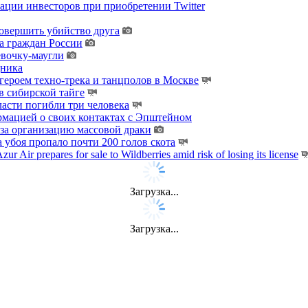
ции инвесторов при приобретении Twitter
овершить убийство друга
а граждан России
евочку-маугли
дника
ероем техно-трека и танцполов в Москве
 сибирской тайге
ласти погибли три человека
мацией о своих контактах с Эпштейном
за организацию массовой драки
 убоя пропало почти 200 голов скота
zur Air prepares for sale to Wildberries amid risk of losing its license
Загрузка...
Загрузка...