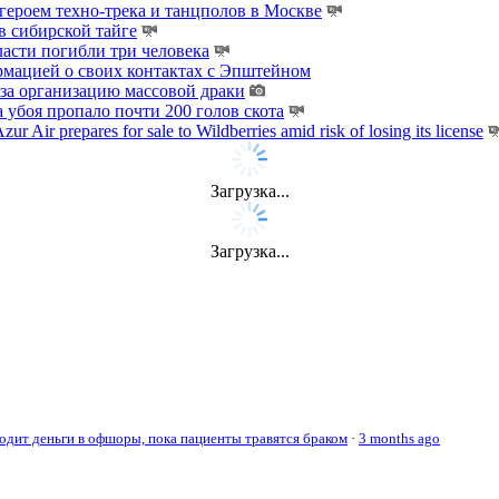
ероем техно-трека и танцполов в Москве
 сибирской тайге
ласти погибли три человека
мацией о своих контактах с Эпштейном
за организацию массовой драки
 убоя пропало почти 200 голов скота
zur Air prepares for sale to Wildberries amid risk of losing its license
Загрузка...
Загрузка...
дит деньги в офшоры, пока пациенты травятся браком
·
3 months ago