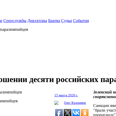
ки
Спецслужбы
Диктаторы
Братва
Судьи
События
х паралимпийцев
ношении десяти российских па
Зеленский н
15 марта 2026 г.
спортсмено
лимпийцев
Олег Крапивин
Санкции вве
"брали учас
пропаганду"