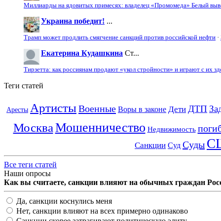
Миллиарды на ядовитых примесях: владелец «Промомеда» Белый выво
Украина победит!
...
Трамп может продлить смягчение санкций против российской нефти
·
Екатерина Кудашкина
Ст...
Тирзетта: как россиянам продают «укол стройности» и играют с их з
Теги статей
Артисты
Военные
ДТП
За
Дети
Воры в законе
Аресты
Мошенничество
Москва
поги
Недвижимость
С
Суды
Санкции
Суд
Все теги статей
Наши опросы
Как вы считаете, санкции влияют на обычных граждан Рос
Да, санкции коснулись меня
Нет, санкции влияют на всех примерно одинаково
Санкции скорее затрагивают политическую элиту