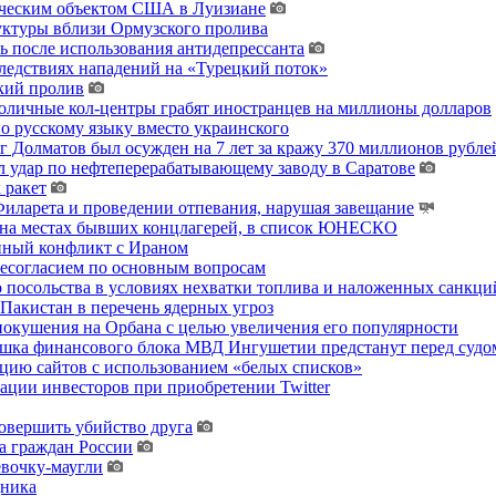
гическим объектом США в Луизиане
уктуры вблизи Ормузского пролива
ь после использования антидепрессанта
ледствиях нападений на «Турецкий поток»
кий пролив
толичные кол-центры грабят иностранцев на миллионы долларов
о русскому языку вместо украинского
 Долматов был осужден на 7 лет за кражу 370 миллионов рублей
 удар по нефтеперерабатывающему заводу в Саратове
 ракет
ларета и проведении отпевания, нарушая завещание
 на местах бывших концлагерей, в список ЮНЕСКО
енный конфликт с Ираном
несогласием по основным вопросам
о посольства в условиях нехватки топлива и наложенных санкци
акистан в перечень ядерных угроз
покушения на Орбана с целью увеличения его популярности
хушка финансового блока МВД Ингушетии предстанут перед судо
цию сайтов с использованием «белых списков»
ции инвесторов при приобретении Twitter
овершить убийство друга
а граждан России
евочку-маугли
дника