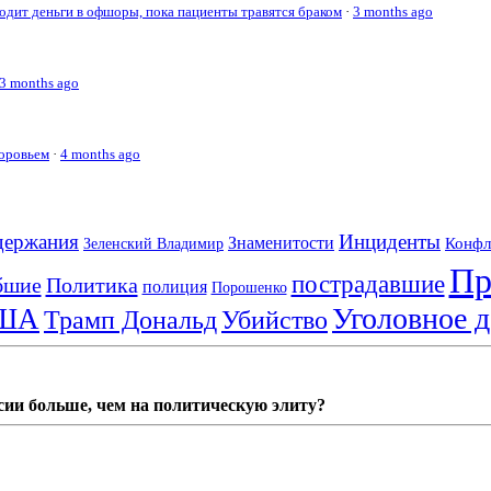
дит деньги в офшоры, пока пациенты травятся браком
·
3 months ago
3 months ago
доровьем
·
4 months ago
держания
Инциденты
Знаменитости
Конфл
Зеленский Владимир
Пр
пострадавшие
бшие
Политика
полиция
Порошенко
Уголовное д
ША
Трамп Дональд
Убийство
сии больше, чем на политическую элиту?