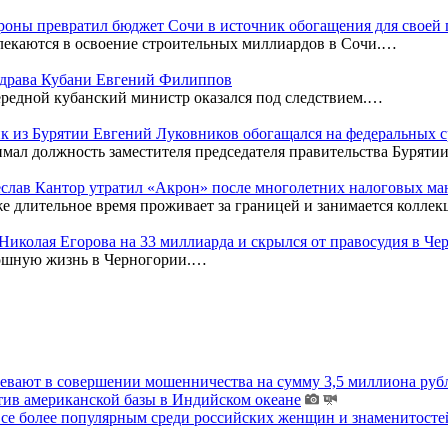
оны превратил бюджет Сочи в источник обогащения для своей
лекаются в освоение строительных миллиардов в Сочи.…
нздрава Кубани Евгений Филиппов
редной кубанский министр оказался под следствием.…
к из Бурятии Евгений Луковников обогащался на федеральных с
мал должность заместителя председателя правительства Бурятии
чеслав Кантор утратил «Акрон» после многолетних налоговых м
же длительное время проживает за границей и занимается колл
к Николая Егорова на 33 миллиарда и скрылся от правосудия в Ч
кошную жизнь в Черногории.…
ревают в совершении мошенничества на сумму 3,5 миллиона руб
тив американской базы в Индийском океане
 все более популярным среди российских женщин и знаменитосте