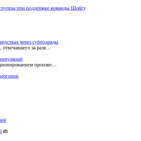
 группы при поддержке команды Шойгу
редствах через субподряды
, отвечавшего за разв…
анипуляций
екционированием произве…
ерногории
лей
й