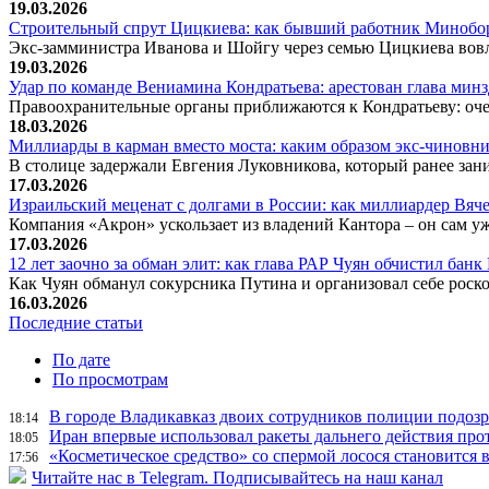
19.03.2026
Строительный спрут Цицкиева: как бывший работник Минобор
Экс-замминистра Иванова и Шойгу через семью Цицкиева вов
19.03.2026
Удар по команде Вениамина Кондратьева: арестован глава ми
Правоохранительные органы приближаются к Кондратьеву: оче
18.03.2026
Миллиарды в карман вместо моста: каким образом экс-чиновни
В столице задержали Евгения Луковникова, который ранее зани
17.03.2026
Израильский меценат с долгами в России: как миллиардер Вя
Компания «Акрон» ускользает из владений Кантора – он сам у
17.03.2026
12 лет заочно за обман элит: как глава РАР Чуян обчистил бан
Как Чуян обманул сокурсника Путина и организовал себе рос
16.03.2026
Последние статьи
По дате
По просмотрам
В городе Владикавказ двоих сотрудников полиции подоз
18:14
Иран впервые использовал ракеты дальнего действия про
18:05
«Косметическое средство» со спермой лосося становится
17:56
Читайте нас в Telegram. Подписывайтесь на наш канал