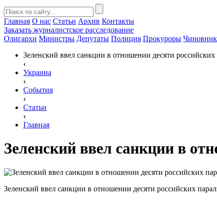
Главная
О нас
Статьи
Архив
Контакты
Заказать
журналистское расследование
Олигархи
Министры
Депутаты
Полиция
Прокуроры
Чиновни
Зеленский ввел санкции в отношении десяти российски
‹
Украина
‹
События
‹
Статьи
‹
Главная
Зеленский ввел санкции в от
Зеленский ввел санкции в отношении десяти российских пара