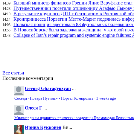
Бывший министр финансов Греции Янис Варуфакис стал г
14:39
Путешественники посетили отшельницу Агафью Лыкову в
14:28
В результате крупного ДТП с бензовозом в Ростовской об
14:19
Кронпринцесса Норвегии Метте-Марит поделилась инфор
14:14
Польская полиция арестовала 83 футбольных болельщика 
14:08
В Новосибирске была задержана женщина, у которой из-за
13:55
Collapse of Iran’s repair program and systemic engine failures: A
13:48
Все статьи
Последние комментарии
Gevorg Gharagyozyan
...
Соседи «Повара Путина» • Портал Компромат
·
3 weeks ago
Олеся Г
...
Миллиарды на ядовитых примесях: владелец «Промомеда» Белый выво
Ирина Кукконен
Ви...