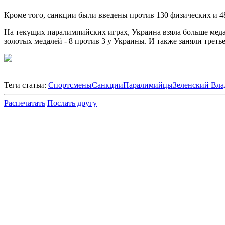
Кроме того, санкции были введены против 130 физических и 4
На текущих паралимпийских играх, Украина взяла больше медал
золотых медалей - 8 против 3 у Украины. И также заняли треть
Теги статьи:
Спортсмены
Санкции
Паралимийцы
Зеленский Вл
Распечатать
Послать другу