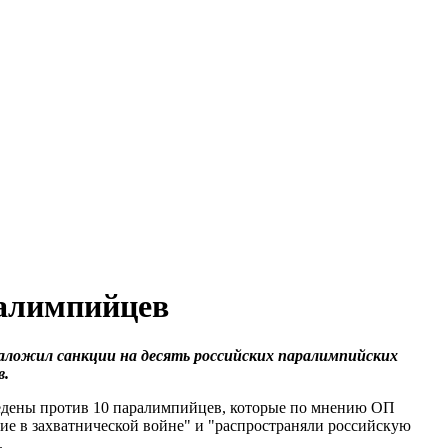
ралимпийцев
аложил санкции на десять российских паралимпийских
в.
дены против 10 паралимпийцев, которые по мнению ОП
тие в захватнической войне" и "распространяли российскую
.