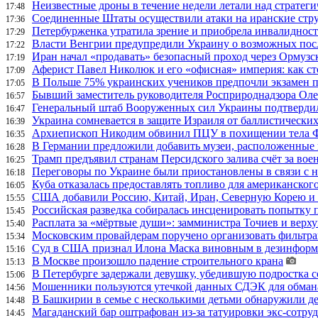
Неизвестные дроны в течение недели летали над страте
17:48
Соединенные Штаты осуществили атаки на иранские стр
17:36
Петербурженка утратила зрение и приобрела инвалидност
17:29
Власти Венгрии предупредили Украину о возможных пос
17:22
Иран начал «продавать» безопасный проход через Ормузс
17:19
Аферист Павел Николюк и его «офисная» империя: как с
17:09
В Польше 75% украинских учеников предпочли экзамен п
17:05
Бывший заместитель руководителя Росприроднадзора Олег
16:57
Генеральный штаб Вооруженных сил Украины подтвердил
16:47
Украина сомневается в защите Израиля от баллистических
16:39
Архиепископ Никодим обвинил ПЦУ в похищении тела Фи
16:35
В Германии предложили добавить музеи, расположенные
16:28
Трамп предъявил странам Персидского залива счёт за во
16:25
Переговоры по Украине были приостановлены в связи с 
16:18
Куба отказалась предоставлять топливо для американског
16:05
США добавили Россию, Китай, Иран, Северную Корею и П
15:55
Российская разведка собиралась инсценировать попытку 
15:45
Расплата за «мёртвые души»: замминистра Точиев и вер
15:40
Московским провайдерам поручено организовать фильтра
15:34
Суд в США признал Илона Маска виновным в дезинформа
15:16
В Москве произошло падение строительного крана
15:13
В Петербурге задержали девушку, убедившую подростка с
15:06
Мошенники пользуются утечкой данных СДЭК для обман
14:56
В Башкирии в семье с несколькими детьми обнаружили д
14:48
Магаданский бар оштрафован из-за татуировки экс-сотру
14:45