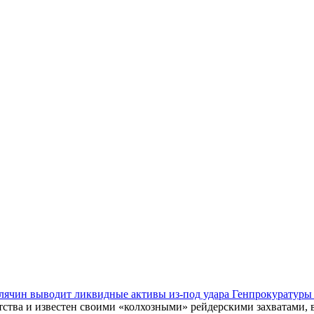
Клячин выводит ликвидные активы из-под удара Генпрокуратур
тства и известен своими «колхозными» рейдерскими захватами,