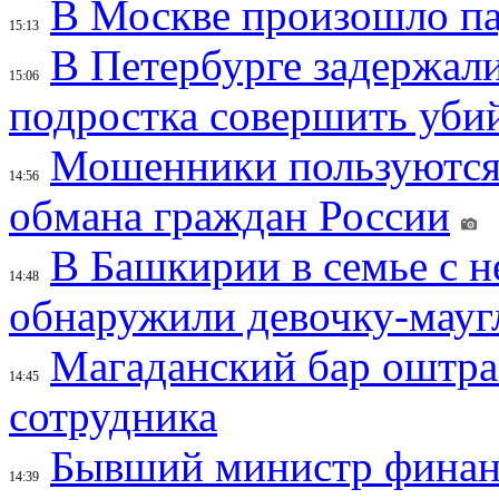
В Москве произошло па
15:13
В Петербурге задержал
15:06
подростка совершить убий
Мошенники пользуются
14:56
обмана граждан России
В Башкирии в семье с 
14:48
обнаружили девочку-мауг
Магаданский бар оштраф
14:45
сотрудника
Бывший министр финан
14:39