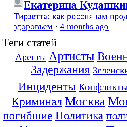
Екатерина Кудашки
Тирзетта: как россиянам про
здоровьем
·
4 months ago
Теги статей
Артисты
Воен
Аресты
Задержания
Зеленск
Инциденты
Конфликт
Москва
Мо
Криминал
погибшие
Политика
пол