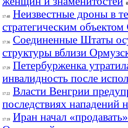
женщин и знаменитостей
Неизвестные дроны в те
17:48
стратегическим объектом
Соединенные Штаты осу
17:36
структуры вблизи Ормузс
Петербурженка утратила
17:29
инвалидность после испол
Власти Венгрии предуп
17:22
последствиях нападений 
Иран начал «продавать»
17:19