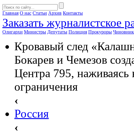
Главная
О нас
Статьи
Архив
Контакты
Заказать
журналистское ра
Олигархи
Министры
Депутаты
Полиция
Прокуроры
Чиновни
Кровавый след «Калашн
Бокарев и Чемезов созд
Центра 795, наживаясь 
ограничения
‹
Россия
‹