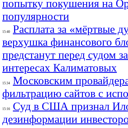
попытку покушения на Ор
популярности
Расплата за «мёртвые д
15:40
верхушка финансового б
предстанут перед судом з
интересах Калиматовых
Московским провайдера
15:34
фильтрацию сайтов с исп
Суд в США признал Ил
15:16
дезинформации инвесторо