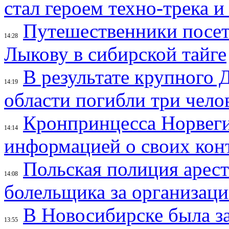
стал героем техно-трека 
Путешественники посе
14:28
Лыкову в сибирской тайге
В результате крупного 
14:19
области погибли три чело
Кронпринцесса Норвег
14:14
информацией о своих кон
Польская полиция арес
14:08
болельщика за организац
В Новосибирске была з
13:55