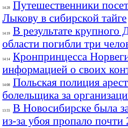
Путешественники посе
14:28
Лыкову в сибирской тайге
В результате крупного 
14:19
области погибли три чело
Кронпринцесса Норвег
14:14
информацией о своих кон
Польская полиция арес
14:08
болельщика за организац
В Новосибирске была з
13:55
из-за убоя пропало почти 