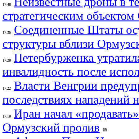
Неизвестные дроны в те
17:48
стратегическим объектом
Соединенные Штаты осу
17:36
структуры вблизи Ормузс
Петербурженка утратила
17:29
инвалидность после испол
Власти Венгрии предуп
17:22
последствиях нападений 
Иран начал «продавать»
17:19
Ормузский пролив