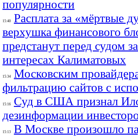
популярности
Расплата за «мёртвые д
15:40
верхушка финансового б
предстанут перед судом з
интересах Калиматовых
Московским провайдера
15:34
фильтрацию сайтов с исп
Суд в США признал Ил
15:16
дезинформации инвесторо
В Москве произошло па
15:13