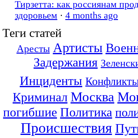
Тирзетта: как россиянам про
здоровьем
·
4 months ago
Теги статей
Артисты
Воен
Аресты
Задержания
Зеленск
Инциденты
Конфликт
Москва
Мо
Криминал
погибшие
Политика
пол
Происшествия
Пут