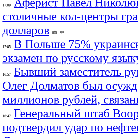
Аферист Павел Николюк
17:09
столичные кол-центры гр
долларов
В Польше 75% украинск
17:05
экзамен по русскому язык
Бывший заместитель ру
16:57
Олег Долматов был осужде
миллионов рублей, связан
Генеральный штаб Воо
16:47
подтвердил удар по нефт