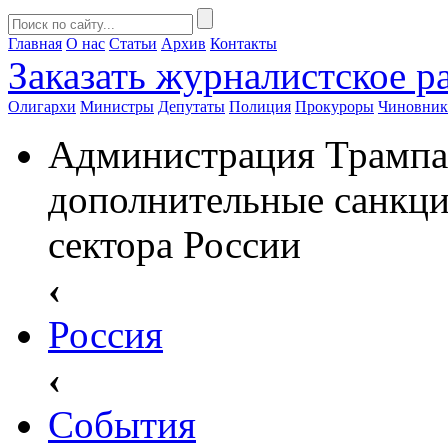
Главная
О нас
Статьи
Архив
Контакты
Заказать
журналистское ра
Олигархи
Министры
Депутаты
Полиция
Прокуроры
Чиновни
Администрация Трампа 
дополнительные санкци
сектора России
‹
Россия
‹
События