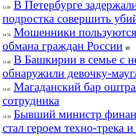
В Петербурге задержал
15:06
подростка совершить убий
Мошенники пользуются
14:56
обмана граждан России
В Башкирии в семье с 
14:48
обнаружили девочку-мауг
Магаданский бар оштраф
14:45
сотрудника
Бывший министр финан
14:39
стал героем техно-трека 