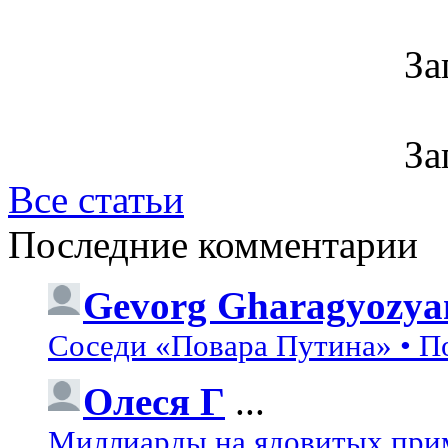
За
За
Все статьи
Последние комментарии
Gevorg Gharagyozya
Соседи «Повара Путина» • П
Олеся Г
...
Миллиарды на ядовитых при