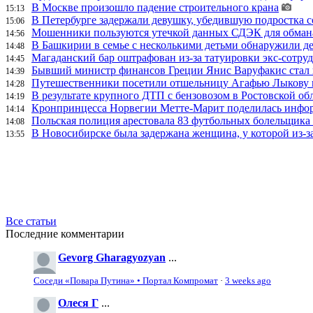
В Москве произошло падение строительного крана
15:13
В Петербурге задержали девушку, убедившую подростка с
15:06
Мошенники пользуются утечкой данных СДЭК для обман
14:56
В Башкирии в семье с несколькими детьми обнаружили д
14:48
Магаданский бар оштрафован из-за татуировки экс-сотру
14:45
Бывший министр финансов Греции Янис Варуфакис стал г
14:39
Путешественники посетили отшельницу Агафью Лыкову в
14:28
В результате крупного ДТП с бензовозом в Ростовской об
14:19
Кронпринцесса Норвегии Метте-Марит поделилась инфор
14:14
Польская полиция арестовала 83 футбольных болельщика 
14:08
В Новосибирске была задержана женщина, у которой из-за
13:55
Все статьи
Последние комментарии
Gevorg Gharagyozyan
...
Соседи «Повара Путина» • Портал Компромат
·
3 weeks ago
Олеся Г
...