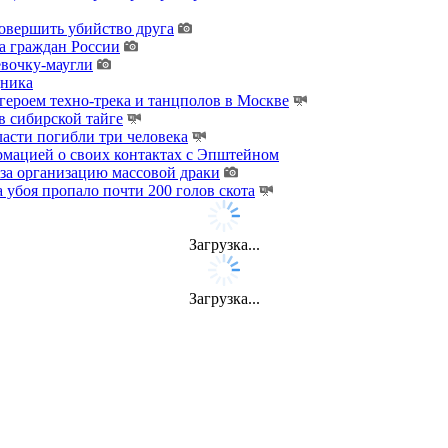
овершить убийство друга
а граждан России
евочку-маугли
дника
ероем техно-трека и танцполов в Москве
 сибирской тайге
ласти погибли три человека
мацией о своих контактах с Эпштейном
за организацию массовой драки
 убоя пропало почти 200 голов скота
Загрузка...
Загрузка...