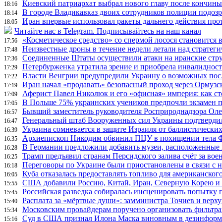
Киевский патриархат выбрал нового главу после кончин
18:16
В городе Владикавказ двоих сотрудников полиции подоз
18:14
Иран впервые использовал ракеты дальнего действия про
18:05
Читайте нас в Telegram. Подписывайтесь на наш канал
«Косметическое средство» со спермой лосося становится
17:56
Неизвестные дроны в течение недели летали над страте
17:48
Соединенные Штаты осуществили атаки на иранские стр
17:36
Петербурженка утратила зрение и приобрела инвалидност
17:29
Власти Венгрии предупредили Украину о возможных пос
17:22
Иран начал «продавать» безопасный проход через Ормузс
17:19
Аферист Павел Николюк и его «офисная» империя: как с
17:09
В Польше 75% украинских учеников предпочли экзамен п
17:05
Бывший заместитель руководителя Росприроднадзора Олег
16:57
Генеральный штаб Вооруженных сил Украины подтвердил
16:47
Украина сомневается в защите Израиля от баллистических
16:39
Архиепископ Никодим обвинил ПЦУ в похищении тела Фи
16:35
В Германии предложили добавить музеи, расположенные
16:28
Трамп предъявил странам Персидского залива счёт за во
16:25
Переговоры по Украине были приостановлены в связи с 
16:18
Куба отказалась предоставлять топливо для американског
16:05
США добавили Россию, Китай, Иран, Северную Корею и П
15:55
Российская разведка собиралась инсценировать попытку 
15:45
Расплата за «мёртвые души»: замминистра Точиев и вер
15:40
Московским провайдерам поручено организовать фильтра
15:34
Суд в США признал Илона Маска виновным в дезинформа
15:16