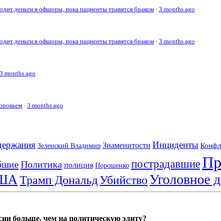
дит деньги в офшоры, пока пациенты травятся браком
·
3 months ago
дит деньги в офшоры, пока пациенты травятся браком
·
3 months ago
3 months ago
доровьем
·
3 months ago
держания
Инциденты
Знаменитости
Конфл
Зеленский Владимир
Пр
пострадавшие
бшие
Политика
полиция
Порошенко
Уголовное д
ША
Трамп Дональд
Убийство
сии больше, чем на политическую элиту?