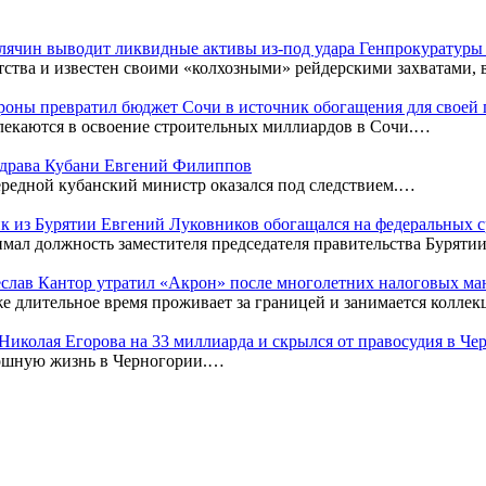
Клячин выводит ликвидные активы из-под удара Генпрокуратур
тства и известен своими «колхозными» рейдерскими захватами,
оны превратил бюджет Сочи в источник обогащения для своей
лекаются в освоение строительных миллиардов в Сочи.…
нздрава Кубани Евгений Филиппов
редной кубанский министр оказался под следствием.…
к из Бурятии Евгений Луковников обогащался на федеральных с
мал должность заместителя председателя правительства Бурятии
чеслав Кантор утратил «Акрон» после многолетних налоговых м
же длительное время проживает за границей и занимается колл
к Николая Егорова на 33 миллиарда и скрылся от правосудия в Ч
кошную жизнь в Черногории.…