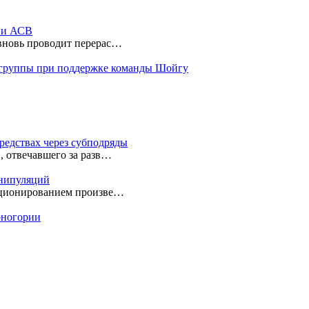
ы и АСВ
 вновь проводит перерас…
 группы при поддержке команды Шойгу
редствах через субподряды
, отвечавшего за разв…
анипуляций
екционированием произве…
ерногории