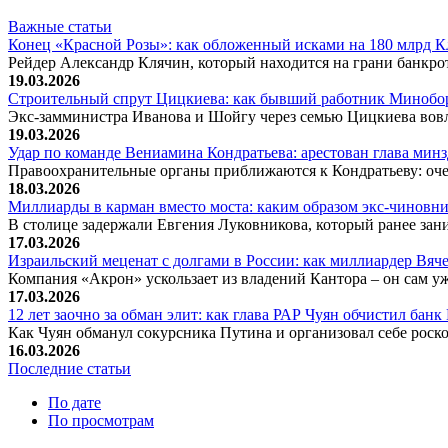
Важные статьи
Конец «Красной Розы»: как обложенный исками на 180 млрд 
Рейдер Александр Клячин, который находится на грани банкро
19.03.2026
Строительный спрут Цицкиева: как бывший работник Минобор
Экс-замминистра Иванова и Шойгу через семью Цицкиева вов
19.03.2026
Удар по команде Вениамина Кондратьева: арестован глава ми
Правоохранительные органы приближаются к Кондратьеву: оче
18.03.2026
Миллиарды в карман вместо моста: каким образом экс-чиновни
В столице задержали Евгения Луковникова, который ранее зани
17.03.2026
Израильский меценат с долгами в России: как миллиардер Вя
Компания «Акрон» ускользает из владений Кантора – он сам у
17.03.2026
12 лет заочно за обман элит: как глава РАР Чуян обчистил бан
Как Чуян обманул сокурсника Путина и организовал себе рос
16.03.2026
Последние статьи
По дате
По просмотрам