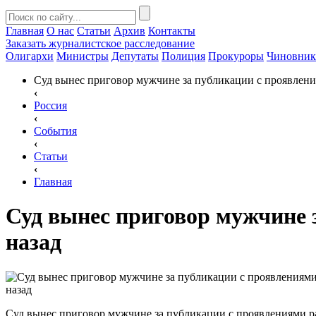
Главная
О нас
Статьи
Архив
Контакты
Заказать
журналистское расследование
Олигархи
Министры
Депутаты
Полиция
Прокуроры
Чиновни
Суд вынес приговор мужчине за публикации с проявления
‹
Россия
‹
События
‹
Статьи
‹
Главная
Суд вынес приговор мужчине 
назад
Суд вынес приговор мужчине за публикации с проявлениями ра