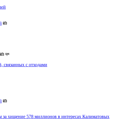
лей
й
, связанных с отходами
й
м за хищение 578 миллионов в интересах Калиматовых