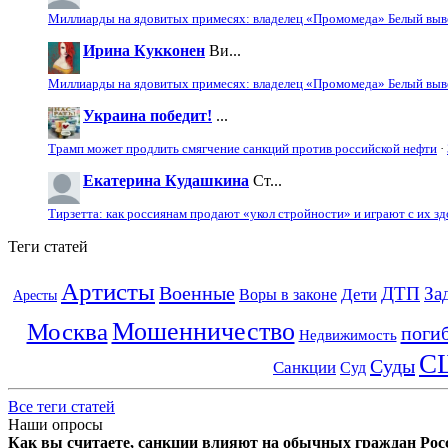
Миллиарды на ядовитых примесях: владелец «Промомеда» Белый выво
Ирина Кукконен
Ви...
Миллиарды на ядовитых примесях: владелец «Промомеда» Белый выво
Украина победит!
...
Трамп может продлить смягчение санкций против российской нефти
·
Екатерина Кудашкина
Ст...
Тирзетта: как россиянам продают «укол стройности» и играют с их з
Теги статей
Артисты
Военные
ДТП
За
Дети
Воры в законе
Аресты
Мошенничество
Москва
поги
Недвижимость
С
Суды
Санкции
Суд
Все теги статей
Наши опросы
Как вы считаете, санкции влияют на обычных граждан Рос