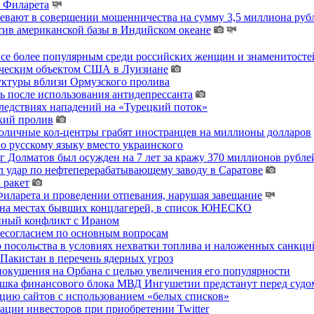
ы Филарета
ревают в совершении мошенничества на сумму 3,5 миллиона руб
тив американской базы в Индийском океане
 все более популярным среди российских женщин и знаменитосте
гическим объектом США в Луизиане
уктуры вблизи Ормузского пролива
ь после использования антидепрессанта
ледствиях нападений на «Турецкий поток»
кий пролив
толичные кол-центры грабят иностранцев на миллионы долларов
о русскому языку вместо украинского
 Долматов был осужден на 7 лет за кражу 370 миллионов рублей
 удар по нефтеперерабатывающему заводу в Саратове
 ракет
ларета и проведении отпевания, нарушая завещание
 на местах бывших концлагерей, в список ЮНЕСКО
енный конфликт с Ираном
несогласием по основным вопросам
о посольства в условиях нехватки топлива и наложенных санкци
акистан в перечень ядерных угроз
покушения на Орбана с целью увеличения его популярности
хушка финансового блока МВД Ингушетии предстанут перед судо
цию сайтов с использованием «белых списков»
ции инвесторов при приобретении Twitter