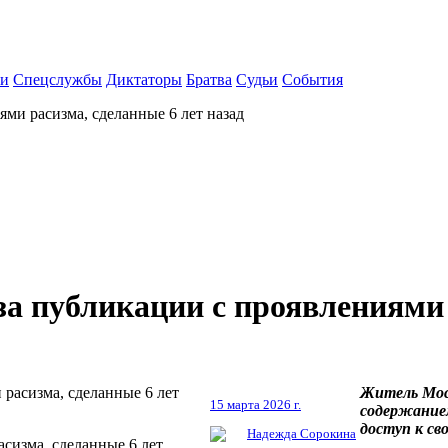
ки
Спецслужбы
Диктаторы
Братва
Судьи
События
ми расизма, сделанные 6 лет назад
за публикации с проявлениями 
Житель Мос
15 марта 2026 г.
содержанием
доступ к св
Надежда Сорокина
сизма, сделанные 6 лет