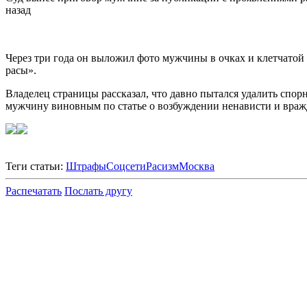
назад
Через три года он выложил фото мужчины в очках и клетчатой
расы».
Владелец страницы рассказал, что давно пытался удалить спорн
мужчину виновным по статье о возбуждении ненависти и вражд
Теги статьи:
Штрафы
Соцсети
Расизм
Москва
Распечатать
Послать другу