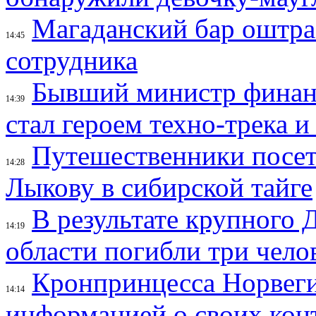
Магаданский бар оштраф
14:45
сотрудника
Бывший министр финан
14:39
стал героем техно-трека 
Путешественники посе
14:28
Лыкову в сибирской тайге
В результате крупного 
14:19
области погибли три чело
Кронпринцесса Норвег
14:14
информацией о своих кон