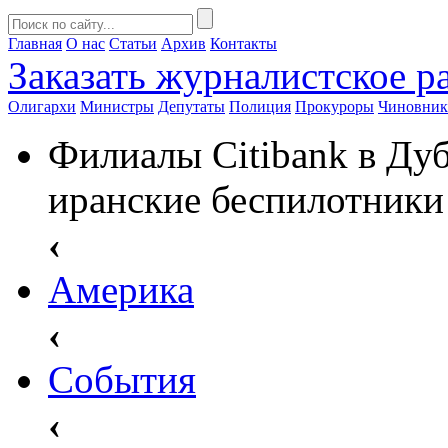
Главная
О нас
Статьи
Архив
Контакты
Заказать
журналистское ра
Олигархи
Министры
Депутаты
Полиция
Прокуроры
Чиновни
Филиалы Citibank в Ду
иранские беспилотники
‹
Америка
‹
События
‹