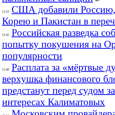
США добавили Россию,
15:55
Корею и Пакистан в переч
Российская разведка со
15:45
попытку покушения на Ор
популярности
Расплата за «мёртвые д
15:40
верхушка финансового б
предстанут перед судом з
интересах Калиматовых
Московским провайдера