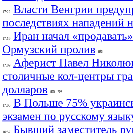
Власти Венгрии предуп
17:22
последствиях нападений 
Иран начал «продавать»
17:19
Ормузский пролив
Аферист Павел Николюк
17:09
столичные кол-центры гр
долларов
В Польше 75% украинск
17:05
экзамен по русскому язык
Бывший заместитель ру
16:57