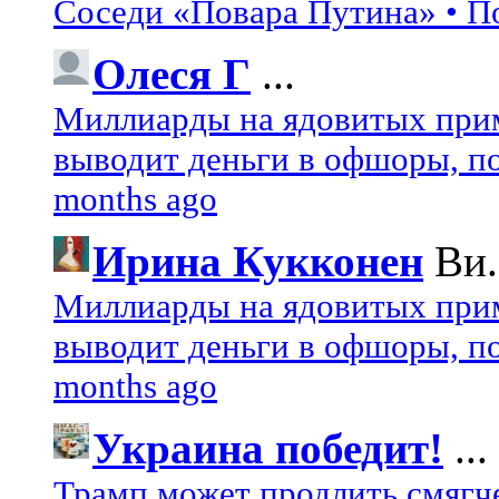
Соседи «Повара Путина» • П
Олеся Г
...
Миллиарды на ядовитых при
выводит деньги в офшоры, по
months ago
Ирина Кукконен
Ви.
Миллиарды на ядовитых при
выводит деньги в офшоры, по
months ago
Украина победит!
...
Трамп может продлить смягч