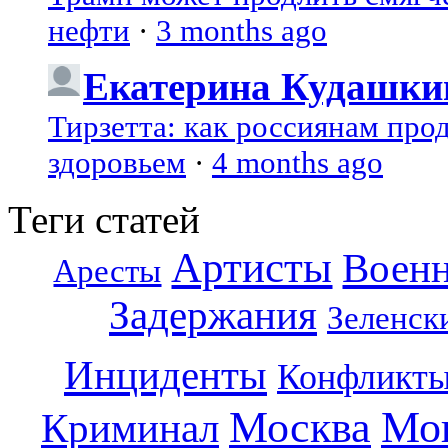
нефти
·
3 months ago
Екатерина Кудашки
Тирзетта: как россиянам про
здоровьем
·
4 months ago
Теги статей
Артисты
Воен
Аресты
Задержания
Зеленск
Инциденты
Конфликт
Москва
Мо
Криминал