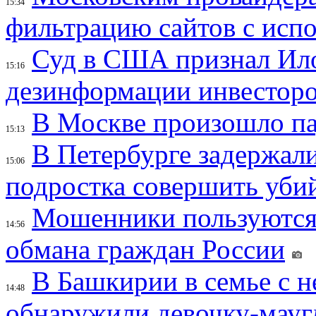
15:34
фильтрацию сайтов с исп
Суд в США признал Ил
15:16
дезинформации инвесторо
В Москве произошло па
15:13
В Петербурге задержал
15:06
подростка совершить убий
Мошенники пользуются
14:56
обмана граждан России
В Башкирии в семье с 
14:48
обнаружили девочку-мауг