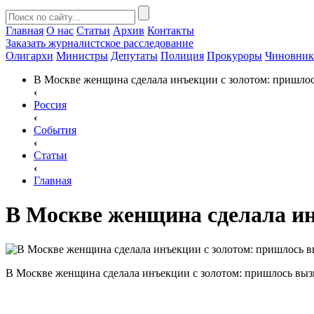
Главная
О нас
Статьи
Архив
Контакты
Заказать
журналистское расследование
Олигархи
Министры
Депутаты
Полиция
Прокуроры
Чиновни
В Москве женщина сделала инъекции с золотом: пришло
‹
Россия
‹
События
‹
Статьи
‹
Главная
В Москве женщина сделала и
В Москве женщина сделала инъекции с золотом: пришлось вы