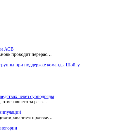
ы и АСВ
 вновь проводит перерас…
 группы при поддержке команды Шойгу
редствах через субподряды
, отвечавшего за разв…
анипуляций
екционированием произве…
ерногории