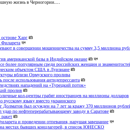
кошную жизнь в Черногории.…
 острове Харг
ы Филарета
ревают в совершении мошенничества на сумму 3,5 миллиона руб
тив американской базы в Индийском океане
 все более популярным среди российских женщин и знаменитосте
гическим объектом США в Луизиане
уктуры вблизи Ормузского пролива
ь после использования антидепрессанта
ледствиях нападений на «Турецкий поток»
кий пролив
толичные кол-центры грабят иностранцев на миллионы долларов
о русскому языку вместо украинского
 Долматов был осужден на 7 лет за кражу 370 миллионов рублей
 удар по нефтеперерабатывающему заводу в Саратове
 ракет
ларета и проведении отпевания, нарушая завещание
 на местах бывших концлагерей, в список ЮНЕСКО