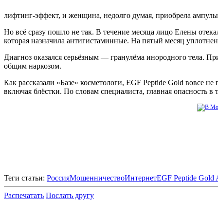
лифтинг-эффект, и женщина, недолго думая, приобрела ампулы.
Но всё сразу пошло не так. В течение месяца лицо Елены отек
которая назначила антигистаминные. На пятый месяц уплотнения
Диагноз оказался серьёзным — гранулёма инородного тела. Пр
общим наркозом.
Как рассказали «Базе» косметологи, EGF Peptide Gold вовсе н
включая блёстки. По словам специалиста, главная опасность в
Теги статьи:
Россия
Мошенничество
Интернет
EGF Peptide Gold
Распечатать
Послать другу