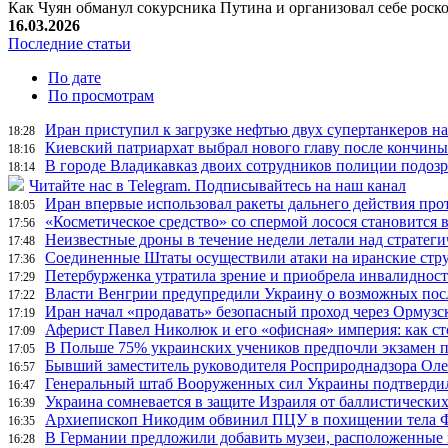
Как Чуян обманул сокурсника Путина и организовал себе рос
16.03.2026
Последние статьи
По дате
По просмотрам
Иран приступил к загрузке нефтью двух супертанкеров на
18:28
Киевский патриархат выбрал нового главу после кончин
18:16
В городе Владикавказ двоих сотрудников полиции подоз
18:14
Читайте нас в Telegram. Подписывайтесь на наш канал
Иран впервые использовал ракеты дальнего действия про
18:05
«Косметическое средство» со спермой лосося становится
17:56
Неизвестные дроны в течение недели летали над страте
17:48
Соединенные Штаты осуществили атаки на иранские стр
17:36
Петербурженка утратила зрение и приобрела инвалидност
17:29
Власти Венгрии предупредили Украину о возможных пос
17:22
Иран начал «продавать» безопасный проход через Ормузс
17:19
Аферист Павел Николюк и его «офисная» империя: как с
17:09
В Польше 75% украинских учеников предпочли экзамен п
17:05
Бывший заместитель руководителя Росприроднадзора Олег
16:57
Генеральный штаб Вооруженных сил Украины подтвердил
16:47
Украина сомневается в защите Израиля от баллистических
16:39
Архиепископ Никодим обвинил ПЦУ в похищении тела Фи
16:35
В Германии предложили добавить музеи, расположенные
16:28