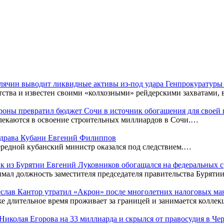
Клячин выводит ликвидные активы из-под удара Генпрокуратур
тства и известен своими «колхозными» рейдерскими захватами,
оны превратил бюджет Сочи в источник обогащения для своей
лекаются в освоение строительных миллиардов в Сочи.…
нздрава Кубани Евгений Филиппов
редной кубанский министр оказался под следствием.…
к из Бурятии Евгений Луковников обогащался на федеральных с
мал должность заместителя председателя правительства Бурятии
чеслав Кантор утратил «Акрон» после многолетних налоговых м
же длительное время проживает за границей и занимается колл
к Николая Егорова на 33 миллиарда и скрылся от правосудия в Ч