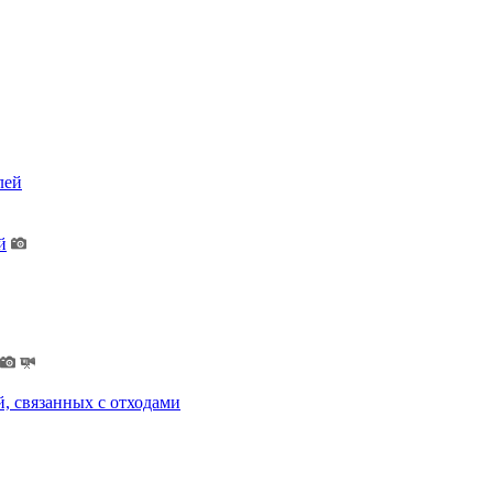
лей
й
, связанных с отходами