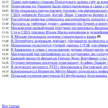
Трамп предъявил странам Персидского залива счёт за во
16:25
Переговоры по Украине были приостановлены в связи с 
16:18
Куба отказалась предоставлять топливо для американског
16:05
США добавили Россию, Китай, Иран, Северную Корею и П
15:55
Российская разведка собиралась инсценировать попытку 
15:45
Расплата за «мёртвые души»: замминистра Точиев и вер
15:40
Московским провайдерам поручено организовать фильтра
15:34
Суд в США признал Илона Маска виновным в дезинформа
15:16
В Москве произошло падение строительного крана
15:13
В Петербурге задержали девушку, убедившую подростка с
15:06
Мошенники пользуются утечкой данных СДЭК для обман
14:56
В Башкирии в семье с несколькими детьми обнаружили д
14:48
Магаданский бар оштрафован из-за татуировки экс-сотру
14:45
Бывший министр финансов Греции Янис Варуфакис стал г
14:39
Путешественники посетили отшельницу Агафью Лыкову в
14:28
В результате крупного ДТП с бензовозом в Ростовской об
14:19
Кронпринцесса Норвегии Метте-Марит поделилась инфор
14:14
Польская полиция арестовала 83 футбольных болельщика 
14:08
Все статьи