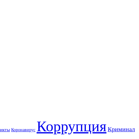
Коррупция
Криминал
икты
Коронавирус