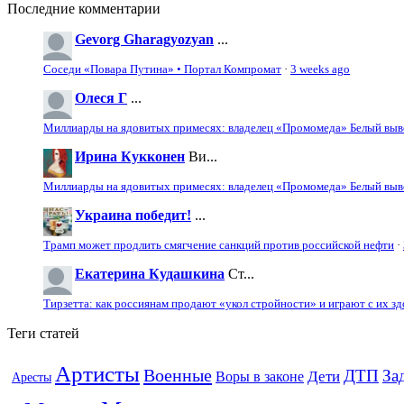
Последние комментарии
Gevorg Gharagyozyan
...
Соседи «Повара Путина» • Портал Компромат
·
3 weeks ago
Олеся Г
...
Миллиарды на ядовитых примесях: владелец «Промомеда» Белый выво
Ирина Кукконен
Ви...
Миллиарды на ядовитых примесях: владелец «Промомеда» Белый выво
Украина победит!
...
Трамп может продлить смягчение санкций против российской нефти
·
Екатерина Кудашкина
Ст...
Тирзетта: как россиянам продают «укол стройности» и играют с их з
Теги статей
Артисты
Военные
ДТП
За
Дети
Воры в законе
Аресты