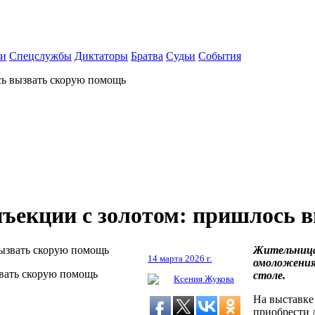
ки
Спецслужбы
Диктаторы
Братва
Судьи
События
сь вызвать скорую помощь
нъекции с золотом: пришлось 
Жительница 
14 марта 2026 г.
омоложения 
звать скорую помощь
столе.
Ксения Жукова
На выставке
приобрести 