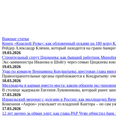
Важные статьи
Конец «Красной Розы»: как обложенный исками на 180 млрд 
Рейдер Александр Клячин, который находится на грани банкро
19.03.2026
Строительный спрут Цицкиева: как бывший работник Минобор
Экс-замминистра Иванова и Шойгу через семью Цицкиева вов
19.03.2026
Удар по команде Вениамина Кондратьева: арестован глава ми
Правоохранительные органы приближаются к Кондратьеву: оче
18.03.2026
Миллиарды в карман вместо моста: каким образом экс-чиновни
В столице задержали Евгения Луковникова, который ранее зани
17.03.2026
Израильский меценат с долгами в России: как миллиардер Вя
Компания «Акрон» ускользает из владений Кантора – он сам у
17.03.2026
12 лет заочно за обман элит: как глава РАР Чуян обчистил бан