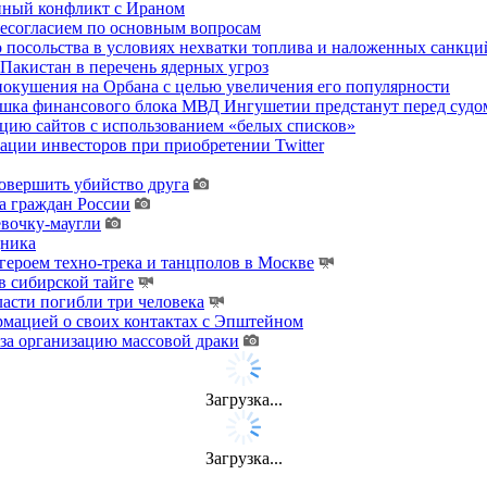
енный конфликт с Ираном
несогласием по основным вопросам
о посольства в условиях нехватки топлива и наложенных санкци
акистан в перечень ядерных угроз
покушения на Орбана с целью увеличения его популярности
хушка финансового блока МВД Ингушетии предстанут перед судо
цию сайтов с использованием «белых списков»
ции инвесторов при приобретении Twitter
овершить убийство друга
а граждан России
евочку-маугли
дника
ероем техно-трека и танцполов в Москве
 сибирской тайге
ласти погибли три человека
мацией о своих контактах с Эпштейном
за организацию массовой драки
Загрузка...
Загрузка...