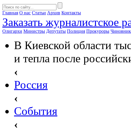
Главная
О нас
Статьи
Архив
Контакты
Заказать
журналистское ра
Олигархи
Министры
Депутаты
Полиция
Прокуроры
Чиновни
В Киевской области тыс
и тепла после российск
‹
Россия
‹
События
‹