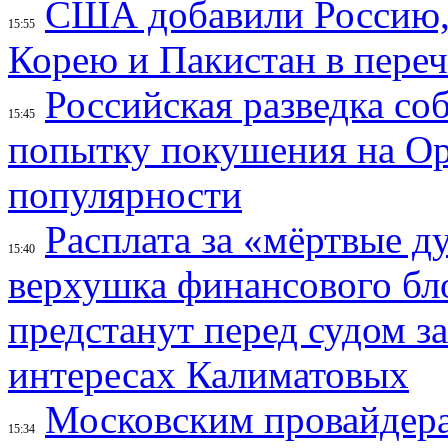
США добавили Россию,
15:55
Корею и Пакистан в переч
Российская разведка со
15:45
попытку покушения на Ор
популярности
Расплата за «мёртвые д
15:40
верхушка финансового б
предстанут перед судом з
интересах Калиматовых
Московским провайдера
15:34