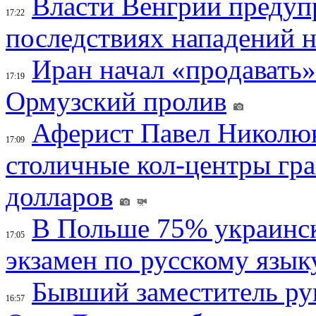
Власти Венгрии предуп
17:22
последствиях нападений 
Иран начал «продавать»
17:19
Ормузский пролив
Аферист Павел Николюк
17:09
столичные кол-центры гр
долларов
В Польше 75% украинск
17:05
экзамен по русскому язык
Бывший заместитель ру
16:57