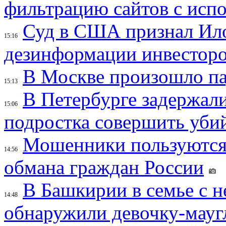
фильтрацию сайтов с исп
Суд в США признал Ил
15:16
дезинформации инвесторо
В Москве произошло па
15:13
В Петербурге задержал
15:06
подростка совершить убий
Мошенники пользуются
14:56
обмана граждан России
В Башкирии в семье с 
14:48
обнаружили девочку-мауг