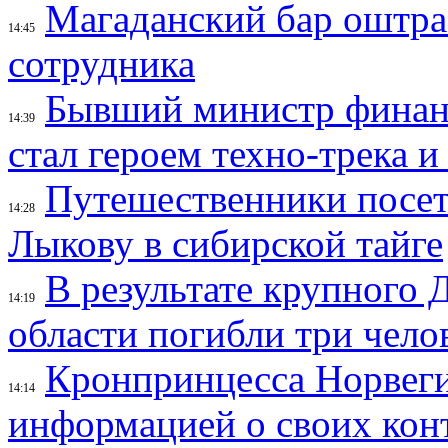
Магаданский бар оштраф
14:45
сотрудника
Бывший министр финан
14:39
стал героем техно-трека 
Путешественники посе
14:28
Лыкову в сибирской тайге
В результате крупного 
14:19
области погибли три чело
Кронпринцесса Норвег
14:14
информацией о своих кон