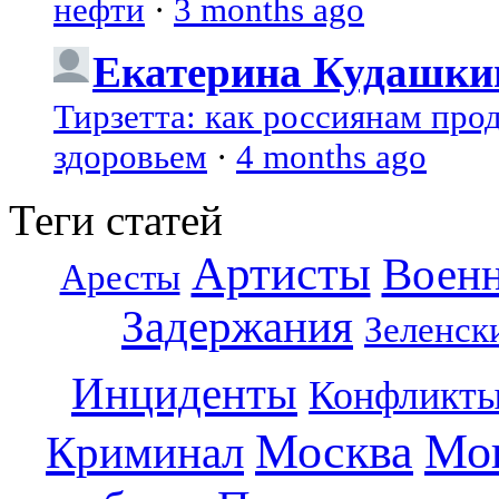
нефти
·
3 months ago
Екатерина Кудашки
Тирзетта: как россиянам про
здоровьем
·
4 months ago
Теги статей
Артисты
Воен
Аресты
Задержания
Зеленск
Инциденты
Конфликт
Москва
Мо
Криминал