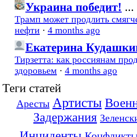
Украина победит!
...
Трамп может продлить смягч
нефти
·
4 months ago
Екатерина Кудашки
Тирзетта: как россиянам про
здоровьем
·
4 months ago
Теги статей
Артисты
Воен
Аресты
Задержания
Зеленск
Инциденты
Конфликт