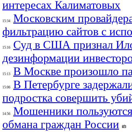
интересах Калиматовых
Московским провайдера
15:34
фильтрацию сайтов с исп
Суд в США признал Ил
15:16
дезинформации инвесторо
В Москве произошло па
15:13
В Петербурге задержал
15:06
подростка совершить убий
Мошенники пользуются
14:56
обмана граждан России