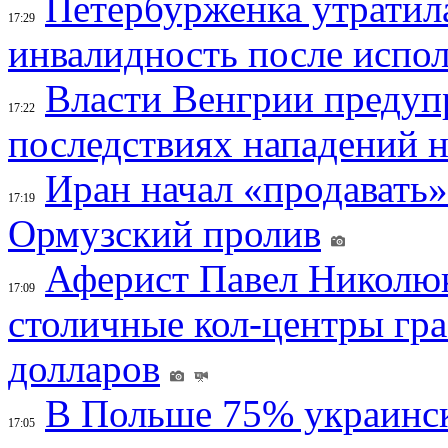
Петербурженка утратила
17:29
инвалидность после испол
Власти Венгрии предуп
17:22
последствиях нападений 
Иран начал «продавать»
17:19
Ормузский пролив
Аферист Павел Николюк
17:09
столичные кол-центры гр
долларов
В Польше 75% украинск
17:05