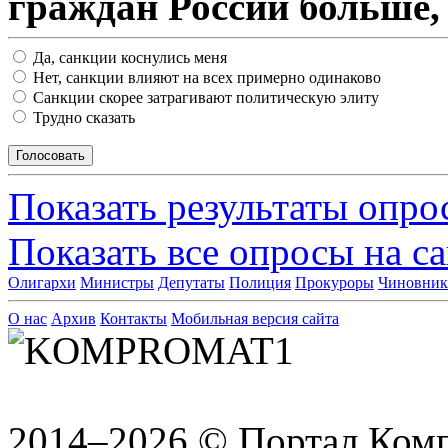
граждан России больше,
Да, санкции коснулись меня
Нет, санкции влияют на всех примерно одинаково
Санкции скорее затрагивают политическую элиту
Трудно сказать
Показать результаты опро
Показать все опросы на с
Олигархи
Министры
Депутаты
Полиция
Прокуроры
Чиновни
О нас
Архив
Контакты
Мобильная версия сайта
2014–2026 © Портал Ком