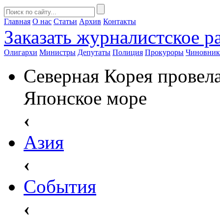
Главная
О нас
Статьи
Архив
Контакты
Заказать
журналистское ра
Олигархи
Министры
Депутаты
Полиция
Прокуроры
Чиновни
Северная Корея провела
Японское море
‹
Азия
‹
События
‹