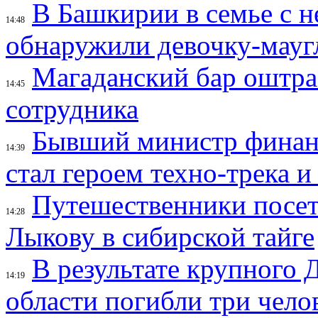
В Башкирии в семье с 
14:48
обнаружили девочку-мауг
Магаданский бар оштраф
14:45
сотрудника
Бывший министр финан
14:39
стал героем техно-трека 
Путешественники посе
14:28
Лыкову в сибирской тайге
В результате крупного 
14:19
области погибли три чело